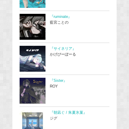
『ruminate』
藍宮ことの
『サイネリア』
かげぴーぼーる
『Sister』
ROY
『朝凪ぐ / 朱夏氷菓』
ジグ