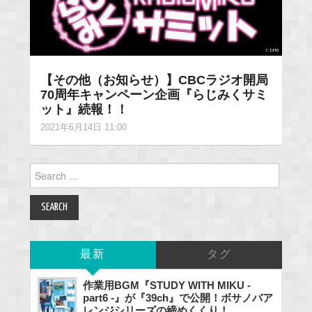
【その他（お知らせ）】CBCラジオ開局
70周年キャンペーン企画『らじみくサミ
ット』続報！！
2021年6月14日 11:00
Search
for:
最新
タグ
作業用BGM『STUDY WITH MIKU -
part6 -』が『39ch』で公開！ボサノバア
レンジシリーズの締めくくり！