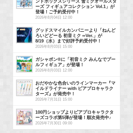
ンドボックスシリーズ 雪ミクオールスタ
ーズ フィギュアコレクション Vol.1」が
登場！ご予約受付中！
2026年8月04日 12:00
グッドスマイルカンパニーより「ねんど
ろいどどーる 初音ミク ∞Ver.」が
8/19（水）まで好評予約受付中！
2026年8月03日 15:00
ガシャポン®に「初音ミク みんなでプー
ルフィギュア」が登場！
2026年8月03日 12:00
おだやかな色合いのラインマーカー『マ
イルドライナー with ピアプロキャラク
ターズ』が発売中！
2026年7月31日 15:00
100円ショップよりピアプロキャラクタ
ーズコラボ第5弾が登場！順次発売中♪
2026年7月30日 09:00