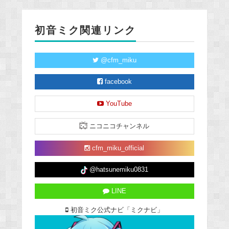
初音ミク関連リンク
@cfm_miku
facebook
YouTube
ニコニコチャンネル
cfm_miku_official
@hatsunemiku0831
LINE
初音ミク公式ナビ「ミクナビ」