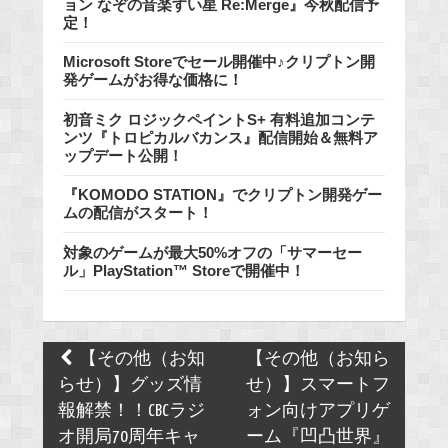
ョン なぞの音楽すい星 Re:Merge』今秋配信予
定！
Microsoft Storeでセール開催中♪クリプトン開
発ゲームがお得な価格に！
初音ミク ロジックペイントS+ 有料追加コンテ
ンツ『トロピカルバカンス』配信開始＆無料ア
ップデート公開！
『KOMODO STATION』でクリプトン開発ゲー
ムの配信がスタート！
対象のゲームが最大50%オフの「サマーセー
ル」PlayStation™ Storeで開催中！
Post
【その他（お知
【その他（お知ら
navigation
らせ）】グッズ情
せ）】スマートフ
報解禁！！CBCラジ
ォン向けアプリゲ
オ開局70周年キャ
ーム『凹凸世界』