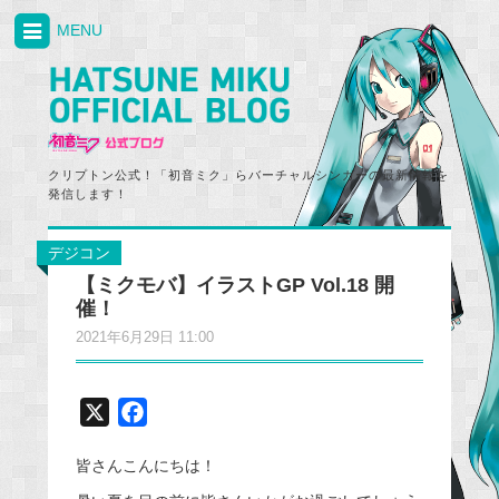
MENU
クリプトン公式！「初音ミク」らバーチャルシンガーの最新情報を
発信します！
デジコン
【ミクモバ】イラストGP Vol.18 開
催！
2021年6月29日 11:00
X
F
a
皆さんこんにちは！
c
e