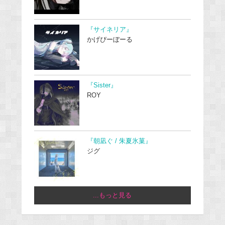
『サイネリア』
かげぴーぼーる
『Sister』
ROY
『朝凪ぐ / 朱夏氷菓』
ジグ
...もっと見る