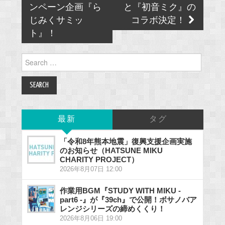
ンペーン企画『ら
と『初音ミク』の
じみくサミッ
コラボ決定！
ト』！
Search
for:
最新
タグ
「令和8年熊本地震」復興支援企画実施
のお知らせ（HATSUNE MIKU
CHARITY PROJECT）
2026年8月07日 12:00
作業用BGM『STUDY WITH MIKU -
part6 -』が『39ch』で公開！ボサノバア
レンジシリーズの締めくくり！
2026年8月06日 19:00