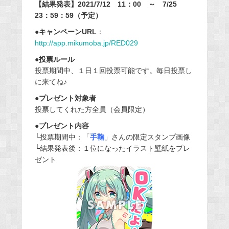
【結果発表】2021/7/12 11：00 ～ 7/25
23：59：59（予定）
●キャンペーンURL
：
http://app.mikumoba.jp/RED029
●投票ルール
投票期間中、１日１回投票可能です。毎日投票し
に来てね♪
●プレゼント対象者
投票してくれた方全員（会員限定）
●プレゼント内容
└投票期間中：「
手鞠
」さんの限定スタンプ画像
└結果発表後：１位になったイラスト壁紙をプレ
ゼント