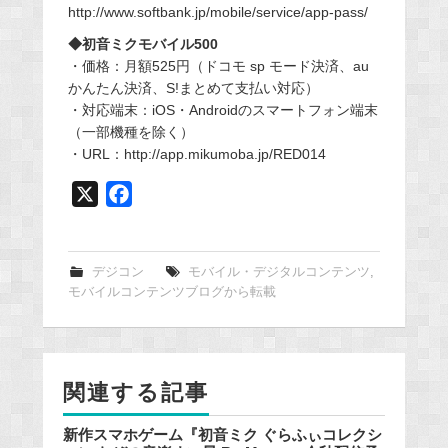
http://www.softbank.jp/mobile/service/app-pass/
◆初音ミクモバイル500
・価格：月額525円（ドコモ sp モード決済、au
かんたん決済、S!まとめて支払い対応）
・対応端末：iOS・Androidのスマートフォン端末
（一部機種を除く）
・URL：http://app.mikumoba.jp/RED014
X
F
a
c
e
デジコン
モバイル・デジタルコンテンツ
,
モバイルコンテンツブログから転載
b
o
o
k
関連する記事
新作スマホゲーム『初音ミク ぐらふぃコレクシ