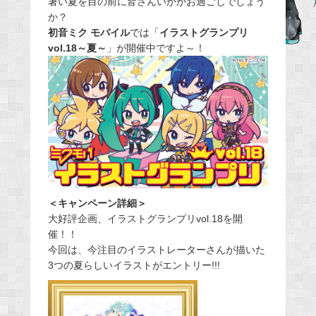
暑い夏を目の前に皆さんいかがお過ごしでしょう
か？
b
初音ミク モバイル
では「
イラストグランプリ
o
vol.18～夏～
」が開催中ですよ～！
o
k
＜キャンペーン詳細＞
大好評企画、イラストグランプリvol.18を開
催！！
今回は、今注目のイラストレーターさんが描いた
3つの夏らしいイラストがエントリー!!!