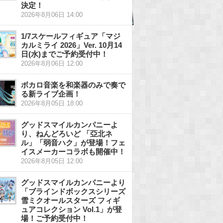
決定！
2026年8月06日 14:00
1/7スケールフィギュア「マジ
カルミライ 2026」Ver. 10月14
日(水)までご予約受付中！
2026年8月06日 12:00
ボカロ音楽を和楽器のみで奏で
る新ライブ企画！
2026年8月05日 18:00
グッドスマイルカンパニーよ
り、ねんどろいど 「亞北ネ
ル」「弱音ハク」が登場！フェ
イスメーカーコラボも開催中！
2026年8月05日 12:00
グッドスマイルカンパニーより
「ブラインドボックスシリーズ
雪ミクオールスターズ フィギ
ュアコレクション Vol.1」が登
場！ご予約受付中！