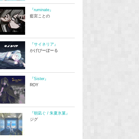
『ruminate』
藍宮ことの
『サイネリア』
かげぴーぼーる
『Sister』
ROY
『朝凪ぐ / 朱夏氷菓』
ジグ