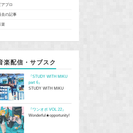
ピアプロ
過去の記事
音楽
音楽配信・サブスク
『STUDY WITH MIKU
part 6』
STUDY WITH MIKU
『ワンオポ VOL.22』
Wonderful★opportunity!