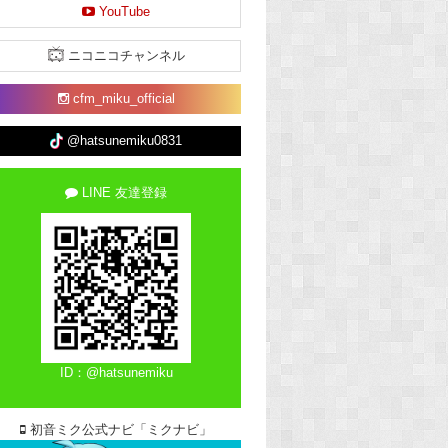
YouTube
ニコニコチャンネル
cfm_miku_official
@hatsunemiku0831
LINE 友達登録
ID：@hatsunemiku
初音ミク公式ナビ「ミクナビ」