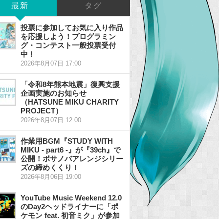
最新
タグ
投票に参加してお気に入り作品
を応援しよう！プログラミン
グ・コンテスト一般投票受付
中！
2026年8月07日 17:00
「令和8年熊本地震」復興支援
企画実施のお知らせ
（HATSUNE MIKU CHARITY
PROJECT）
2026年8月07日 12:00
作業用BGM『STUDY WITH
MIKU - part6 -』が『39ch』で
公開！ボサノバアレンジシリー
ズの締めくくり！
2026年8月06日 19:00
YouTube Music Weekend 12.0
のDay2ヘッドライナーに「ポ
ケモン feat. 初音ミク」が参加