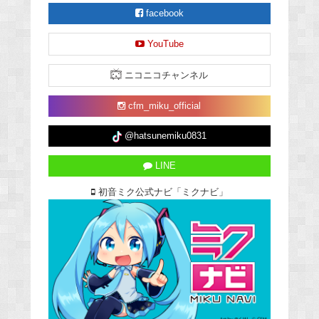
facebook
YouTube
ニコニコチャンネル
cfm_miku_official
@hatsunemiku0831
LINE
初音ミク公式ナビ「ミクナビ」