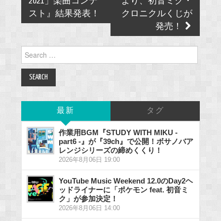
2021」楽曲コンテ
より、初音ミク・
スト』結果発表！
クロニクルくじが
発売！
Search
for:
最新
タグ
作業用BGM『STUDY WITH MIKU -
part6 -』が『39ch』で公開！ボサノバア
レンジシリーズの締めくくり！
2026年8月06日 19:00
YouTube Music Weekend 12.0のDay2ヘ
ッドライナーに「ポケモン feat. 初音ミ
ク」が参加決定！
2026年8月06日 14:00