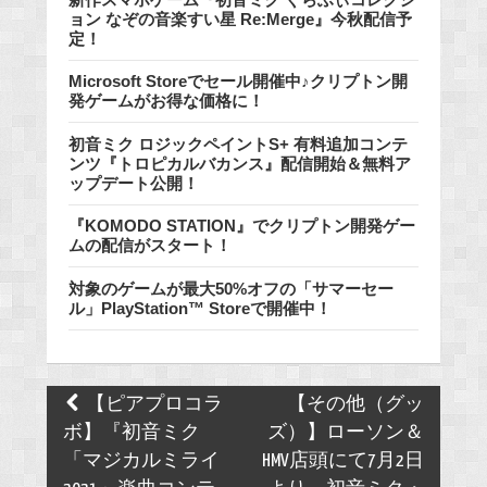
ョン なぞの音楽すい星 Re:Merge』今秋配信予
定！
Microsoft Storeでセール開催中♪クリプトン開
発ゲームがお得な価格に！
初音ミク ロジックペイントS+ 有料追加コンテ
ンツ『トロピカルバカンス』配信開始＆無料ア
ップデート公開！
『KOMODO STATION』でクリプトン開発ゲー
ムの配信がスタート！
対象のゲームが最大50%オフの「サマーセー
ル」PlayStation™ Storeで開催中！
Post
【ピアプロコラ
【その他（グッ
navigation
ボ】『初音ミク
ズ）】ローソン＆
「マジカルミライ
HMV店頭にて7月2日