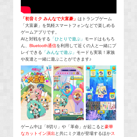
「初音ミク みんなで大富豪」
はトランプゲーム
「大富豪」を気軽スマートフォンなどで楽しめる
ゲームアプリです。
AIと対戦をする
「ひとりで遊ぶ」
モードはもちろ
ん、
Bluetooth通信
を利用して近くの人と一緒にプ
レイできる
「みんなで遊ぶ」
モードも実装！家族
や友達と一緒に遊ぶことができます♪
ゲーム中は「8切り」や「革命」が起こると
豪華
なカットイン演出
と共にミク達が登場するほか
ス