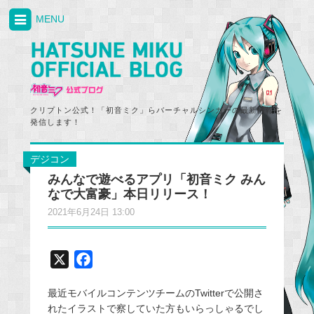
MENU
クリプトン公式！「初音ミク」らバーチャルシンガーの最新情報を
発信します！
デジコン
みんなで遊べるアプリ「初音ミク みん
なで大富豪」本日リリース！
2021年6月24日 13:00
X
F
a
最近モバイルコンテンツチームのTwitterで公開さ
c
れたイラストで察していた方もいらっしゃるでし
e