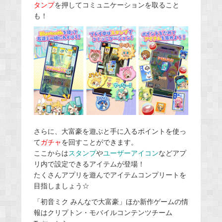
タンプ
を押してコミュニケーションを取ること
も！
さらに、大富豪を遊ぶと手に入るポイントを使っ
て
ガチャ
を回すことができます。
ここからは
スタンプ
や
ユーザーアイコン
などアプ
リ内で設定できるアイテムが登場！
たくさんアプリを遊んでアイテムコンプリートを
目指しましょう☆
「初音ミク みんなで大富豪」ほか新作ゲームの情
報はクリプトン・モバイルコンテンツチーム