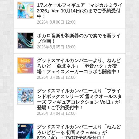
1/7スケールフィギュア「マジカルミライ
2026」Ver. 10月14日(水)までご予約受付
中！
2026年8月06日 12:00
ボカロ音楽を和楽器のみで奏でる新ライ
ブ企画！
2026年8月05日 18:00
グッドスマイルカンパニーより、ねんど
ろいど 「亞北ネル」「弱音ハク」が登
場！フェイスメーカーコラボも開催中！
2026年8月05日 12:00
グッドスマイルカンパニーより「ブライ
ンドボックスシリーズ 雪ミクオールスタ
ーズ フィギュアコレクション Vol.1」が
登場！ご予約受付中！
2026年8月04日 12:00
グッドスマイルカンパニーより「ねんど
ろいどどーる 初音ミク ∞Ver.」が
8/19（水）まで好評予約受付中！