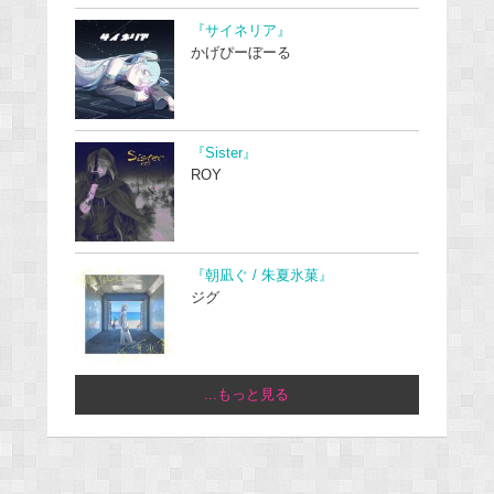
『サイネリア』
かげぴーぼーる
『Sister』
ROY
『朝凪ぐ / 朱夏氷菓』
ジグ
...もっと見る