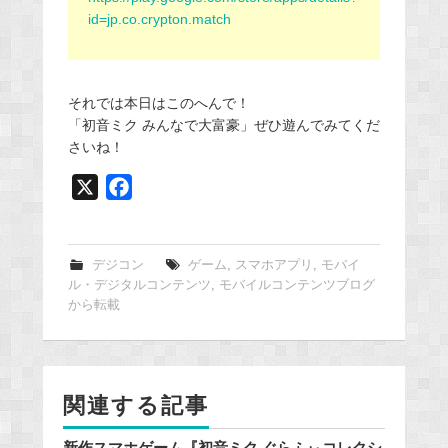
id=jp.co.crypton.match
それでは本日はこのへんで！
「初音ミク みんなで大富豪」ぜひ遊んでみてくだ
さいね！
X
F
a
c
e
デジコン
ゲーム
,
スマホアプリ
,
モバイ
ル・デジタルコンテンツ
,
モバイルコンテンツブログ
b
から転載
o
o
k
関連する記事
新作スマホゲーム『初音ミク ぐらふぃコレクシ