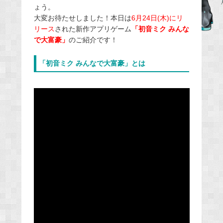
ょう。
b
大変お待たせしました！本日は
6月24日(木)にリ
o
リース
された新作アプリゲーム
「初音ミク みんな
o
で大富豪」
のご紹介です！
k
「初音ミク みんなで大富豪」とは