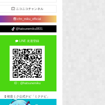
ニコニコチャンネル
cfm_miku_official
@hatsunemiku0831
LINE 友達登録
ID：@hatsunemiku
初音ミク公式ナビ「ミクナビ」