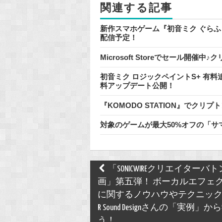
関連する記事
k
新作スマホゲーム『初音ミク ぐらふぃ
配信予定！
Microsoft Storeでセール開
初音ミク ロジックペイントS+ 有
料アップデート公開！
『KOMODO STATION』でク
対象のゲームが最大50%オフの「サマーセ
Post
「SONICWIREクリエイターバ
navigation
画」第五弾！ ボーカルエフェ
に関するノウハウやテクニッ
R Sound Designさんの「実例」
う！