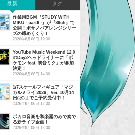
最新
タグ
作業用BGM『STUDY WITH
MIKU - part6 -』が『39ch』で
公開！ボサノバアレンジシリー
ズの締めくくり！
2026年8月06日 19:00
YouTube Music Weekend 12.0
のDay2ヘッドライナーに「ポ
ケモン feat. 初音ミク」が参加
決定！
2026年8月06日 14:00
1/7スケールフィギュア「マジ
カルミライ 2026」Ver. 10月14
日(水)までご予約受付中！
2026年8月06日 12:00
ボカロ音楽を和楽器のみで奏で
る新ライブ企画！
2026年8月05日 18:00