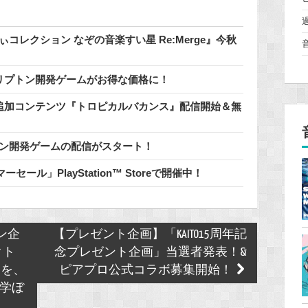
コレクション なぞの音楽すい星 Re:Merge』今秋
催中♪クリプトン開発ゲームがお得な価格に！
料追加コンテンツ『トロピカルバカンス』配信開始＆無
リプトン開発ゲームの配信がスタート！
ール」PlayStation™ Storeで開催中！
トン企
【プレゼント企画】「KAITO15周年記
クト
念プレゼント企画」当選者発表！&
クを、
ピアプロ公式コラボ募集開始！
から学ぼ