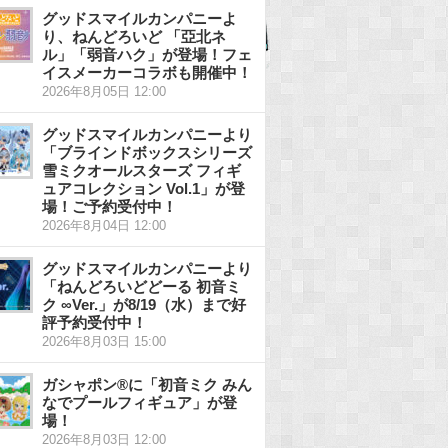
グッドスマイルカンパニーよ
り、ねんどろいど 「亞北ネ
ル」「弱音ハク」が登場！フェ
イスメーカーコラボも開催中！
2026年8月05日 12:00
グッドスマイルカンパニーより
「ブラインドボックスシリーズ
雪ミクオールスターズ フィギ
ュアコレクション Vol.1」が登
場！ご予約受付中！
2026年8月04日 12:00
グッドスマイルカンパニーより
「ねんどろいどどーる 初音ミ
ク ∞Ver.」が8/19（水）まで好
評予約受付中！
2026年8月03日 15:00
ガシャポン®に「初音ミク みん
なでプールフィギュア」が登
場！
2026年8月03日 12:00