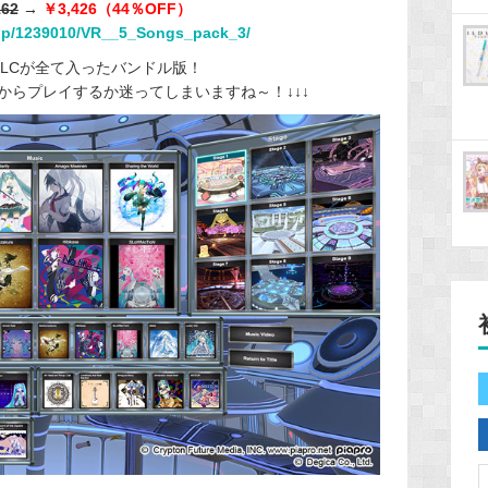
162
→
￥3,426（44％OFF）
app/1239010/VR__5_Songs_pack_3/
は本体とDLCが全て入ったバンドル版！
からプレイするか迷ってしまいますね～！↓↓↓