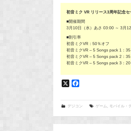
初音ミク VR リリース3周年記念
■開催期間
3月10日（水）あさ 03:00 ～ 3月1
■割引率
初音ミクVR：50％オフ
初音ミクVR – 5 Songs pack 1：
初音ミクVR – 5 Songs pack 2：
初音ミクVR – 5 Songs pack 3：
X
F
a
c
e
デジコン
ゲーム
,
モバイル・
b
o
o