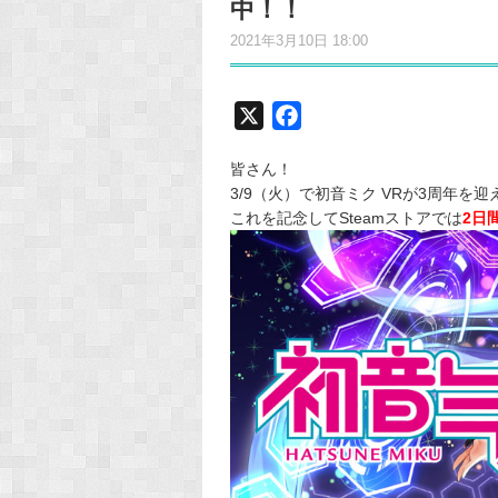
中！！
2021年3月10日 18:00
X
F
a
皆さん！
c
3/9（火）で初音ミク VRが3周年を
e
これを記念してSteamストアでは
2日
b
o
o
k