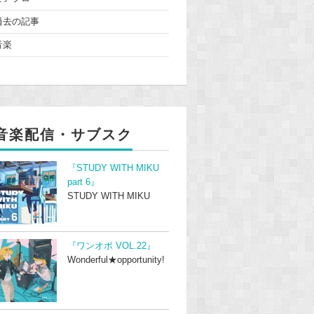
過去の記事
音楽
音楽配信・サブスク
『STUDY WITH MIKU
part 6』
STUDY WITH MIKU
『ワンオポ VOL.22』
Wonderful★opportunity!