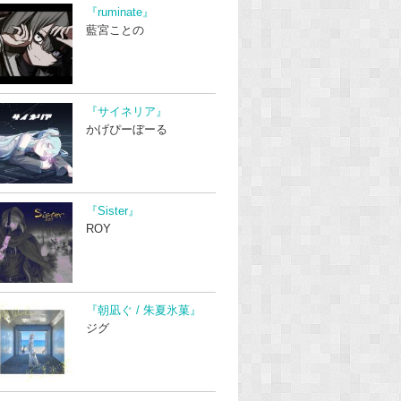
『ruminate』
藍宮ことの
『サイネリア』
かげぴーぼーる
『Sister』
ROY
『朝凪ぐ / 朱夏氷菓』
ジグ