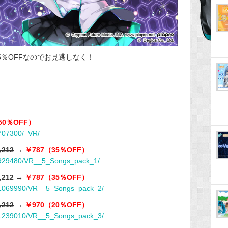
5％OFFなのでお見逃しなく！
（50％OFF）
707300/_VR/
,212
→
￥787（35％OFF）
p/929480/VR__5_Songs_pack_1/
,212
→
￥787（35％OFF）
p/1069990/VR__5_Songs_pack_2/
,212
→
￥970（20％OFF）
p/1239010/VR__5_Songs_pack_3/