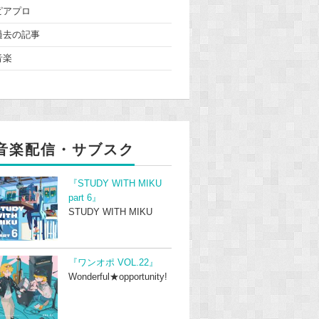
ピアプロ
過去の記事
音楽
音楽配信・サブスク
『STUDY WITH MIKU
part 6』
STUDY WITH MIKU
『ワンオポ VOL.22』
Wonderful★opportunity!