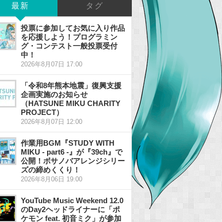
最新
タグ
投票に参加してお気に入り作品
を応援しよう！プログラミン
グ・コンテスト一般投票受付
中！
2026年8月07日 17:00
「令和8年熊本地震」復興支援
企画実施のお知らせ
（HATSUNE MIKU CHARITY
PROJECT）
2026年8月07日 12:00
作業用BGM『STUDY WITH
MIKU - part6 -』が『39ch』で
公開！ボサノバアレンジシリー
ズの締めくくり！
2026年8月06日 19:00
YouTube Music Weekend 12.0
のDay2ヘッドライナーに「ポ
ケモン feat. 初音ミク」が参加