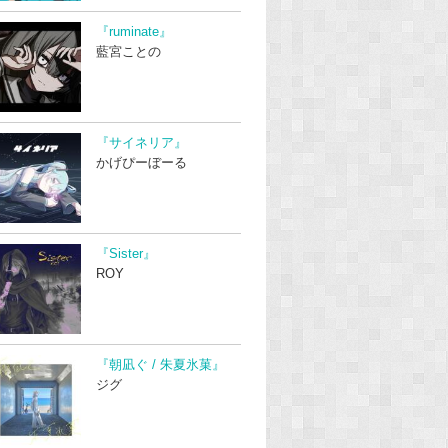
『ruminate』
藍宮ことの
『サイネリア』
かげぴーぼーる
『Sister』
ROY
『朝凪ぐ / 朱夏氷菓』
ジグ