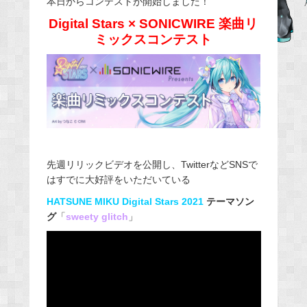
本日からコンテストが開始しました！
b
Digital Stars × SONICWIRE 楽曲リ
o
ミックスコンテスト
o
k
先週リリックビデオを公開し、TwitterなどSNSで
はすでに大好評をいただいている
HATSUNE MIKU Digital Stars 2021
テーマソン
グ
「
sweety glitch
」