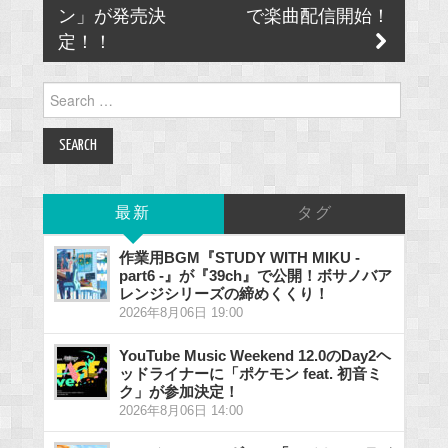
ン」が発売決
で楽曲配信開始！
定！！
Search
for:
最新
タグ
作業用BGM『STUDY WITH MIKU -
part6 -』が『39ch』で公開！ボサノバア
レンジシリーズの締めくくり！
2026年8月06日 19:00
YouTube Music Weekend 12.0のDay2ヘ
ッドライナーに「ポケモン feat. 初音ミ
ク」が参加決定！
2026年8月06日 14:00