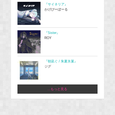
『サイネリア』
かげぴーぼーる
『Sister』
ROY
『朝凪ぐ / 朱夏氷菓』
ジグ
...もっと見る