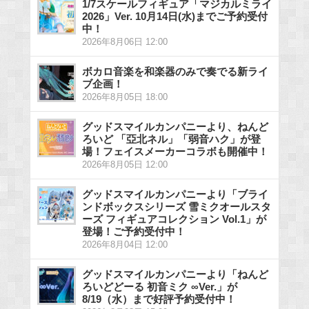
1/7スケールフィギュア「マジカルミライ
2026」Ver. 10月14日(水)までご予約受付
中！
2026年8月06日 12:00
ボカロ音楽を和楽器のみで奏でる新ライ
ブ企画！
2026年8月05日 18:00
グッドスマイルカンパニーより、ねんど
ろいど 「亞北ネル」「弱音ハク」が登
場！フェイスメーカーコラボも開催中！
2026年8月05日 12:00
グッドスマイルカンパニーより「ブライ
ンドボックスシリーズ 雪ミクオールスタ
ーズ フィギュアコレクション Vol.1」が
登場！ご予約受付中！
2026年8月04日 12:00
グッドスマイルカンパニーより「ねんど
ろいどどーる 初音ミク ∞Ver.」が
8/19（水）まで好評予約受付中！