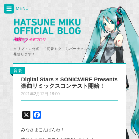
MENU
クリプトン公式！「初音ミク」らバーチャルシンガーの最新情報を
発信します！
音楽
Digital Stars × SONICWIRE Presents
楽曲リミックスコンテスト開始！
2021年2月12日 18:00
X
F
a
みなさまこんばんわ！
c
e