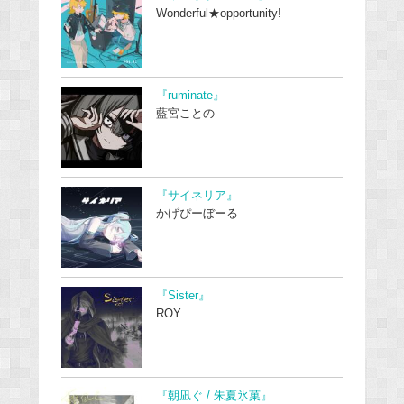
Wonderful★opportunity!
『ruminate』
藍宮ことの
『サイネリア』
かげぴーぼーる
『Sister』
ROY
『朝凪ぐ / 朱夏氷菓』