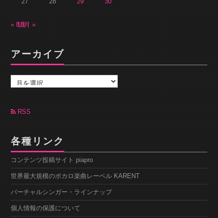
27
28
29
30
« 8月
10月 »
アーカイブ
ア
ー
カ
イ
ブ
RSS
各種リンク
コンテンツ投稿サイト piapro
世界最大規模のボカロ楽曲レーベル KARENT
バーチャルシンガー・ラインナップ
個人情報の保護について