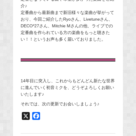
介♪
定番曲から最新曲まで新旧様々な楽曲が挙がって
おり、今回ご紹介したRyoさん、Livetuneさん、
DECO*27さん、Mitchie Mさんの他、ライブでの
定番曲を作られている方の楽曲をもっと聴きた
い！！というお声も多く届いておりました。
14年目に突入し、これからもどんどん新たな世界
に進んでいく初音ミクを、どうぞよろしくお願い
いたします♪
それでは、次の更新でお会いしましょう♪
X
F
a
c