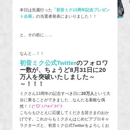
b
本日は先週行った
「初音ミク13周年記念プレゼン
o
ト企画」
の当選者発表にまいりました！！
o
k
と、その前に……
なんと…！！
初音ミク公式Twitter
のフォロワ
ー数が、ちょうど8月31日に
20
万人
を突破いたしました～
～！！！
ミクさん13周年の記念すべき日に
20万人
という大
台に乗ることができました…なんたる素敵な偶
然！！
(*ˊᗜˋﾉﾉ*✭ﾊﾟﾁﾊﾟﾁ
こちらもひとえに応援してくださる皆さまのおか
げです。これからもミクさんはじめピアプロキャ
ラクターズと、初音ミク公式Twitterをよろしくお