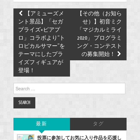
Post
【アミューズメ
【その他（お知ら
navigation
ント景品】「セガ
せ）】初音ミク
プライズ×ピアプ
「マジカルミライ
ロ」コラボより“ト
2020」 プログラミ
ロピカルサマー”を
ング・コンテスト
テーマにしたプラ
の募集開始！
イズフィギュアが
登場！
Search
for:
最新
タグ
投票に参加してお気に入り作品を応援し