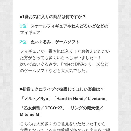
■
1番お気に入りの商品は何ですか？
1位
スケールフィギュアやねんどろいどなどの
フィギュア
2位
ぬいぐるみ、ゲームソフト
フィギュアが一番お気に入り！とお答えいただい
た方がとっても多くいらっしゃいました～！
次いでぬいぐるみや、Project DIVAシリーズなど
のゲームソフトなども大人気でした。
■初音ミクにライブで披露してほしい楽曲は？
「メルト／Ryo」「Hand in Hand／Livetune」
「乙女解剖／DECO*27」「リングの熾天使／
Mitchie M」
こちらは大変多くのご意見をいただいた中から、
定番となっている曲や希望が多かった楽曲をご紹