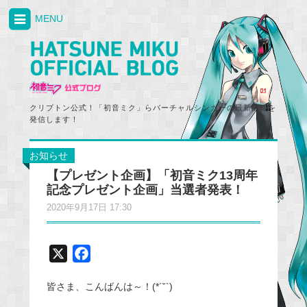
MENU
クリプトン公式！「初音ミク」らバーチャルシンガーの最新情報を
発信します！
お知らせ
【プレゼント企画】「初音ミク13周年
記念プレゼント企画」当選者発表！
2020年9月17日 17:30
X
F
a
皆さま、こんばんは～！(*´˘`)
c
e