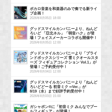
ボカロ音楽を和楽器のみで奏でる新ライ
ブ企画！
2026年8月05日 18:00
グッドスマイルカンパニーより、ねんど
ろいど 「亞北ネル」「弱音ハク」が登
場！フェイスメーカーコラボも開催中！
2026年8月05日 12:00
グッドスマイルカンパニーより「ブライ
ンドボックスシリーズ 雪ミクオールスタ
ーズ フィギュアコレクション Vol.1」が
登場！ご予約受付中！
2026年8月04日 12:00
グッドスマイルカンパニーより「ねんど
ろいどどーる 初音ミク ∞Ver.」が
8/19（水）まで好評予約受付中！
2026年8月03日 15:00
ガシャポン®に「初音ミク みんなでプー
ルフィギュア」が登場！