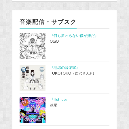
音楽配信・サブスク
『何も変わらない僕が嫌だ』
OtuQ
『地球の音楽家』
TOKOTOKO（西沢さんP）
『Hot Ice』
沫尾