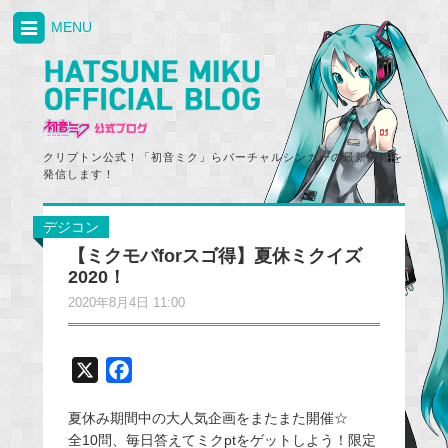
MENU
クリプトン公式！「初音ミク」らバーチャルシンガーの最新情報を
発信します！
デジコン
【ミクモバforスゴ得】夏休ミクイズ
2020！
2020年8月4日 11:00
X
F
a
夏休み期間中の大人気企画をまたまた開催☆
c
全10問、毎日答えてミクptをゲットしよう！限定
e