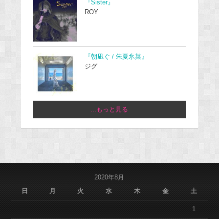
『Sister』
ROY
『朝凪ぐ / 朱夏氷菓』
ジグ
...もっと見る
2020年8月
日
月
火
水
木
金
土
1