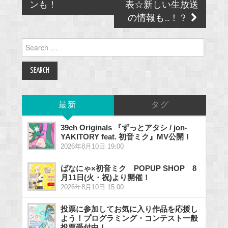
ンも！
表☆新しい生放送
の情報も…！？
Search
for:
最新
タグ
39ch Originals 『ずっとアタシ / jon-
YAKITORY feat. 初音ミク』MV公開！
2026年8月10日 19:00
ばなにゃ×初音ミク POPUP SHOP 8
月11日(火・祝)より開催！
2026年8月10日 15:00
投票に参加してお気に入り作品を応援し
よう！プログラミング・コンテスト一般
投票受付中！