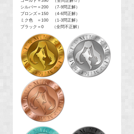
ゴールド＝390 （全問正解☆）
シルバー＝200 （7-9問正解）
ブロンズ＝150 （4-6問正解）
ミク色 ＝100 （1-3問正解）
ブラック＝0 （全問不正解）