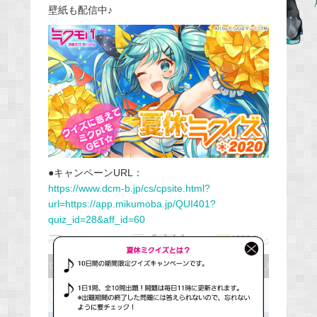
壁紙も配信中♪
b
o
o
k
●キャンペーンURL：
https://www.dcm-b.jp/cs/cpsite.html?
url=https://app.mikumoba.jp/QUI401?
quiz_id=28&aff_id=60