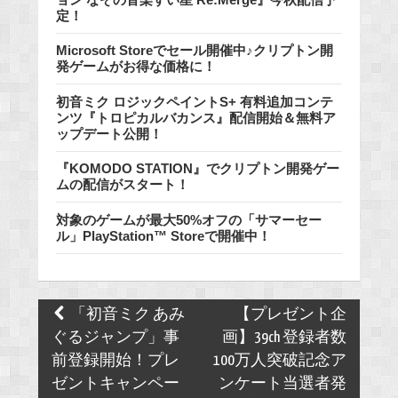
定！
Microsoft Storeでセール開催中♪クリプトン開
発ゲームがお得な価格に！
初音ミク ロジックペイントS+ 有料追加コンテ
ンツ『トロピカルバカンス』配信開始＆無料ア
ップデート公開！
『KOMODO STATION』でクリプトン開発ゲー
ムの配信がスタート！
対象のゲームが最大50%オフの「サマーセー
ル」PlayStation™ Storeで開催中！
Post
「初音ミク あみ
【プレゼント企
navigation
ぐるジャンプ」事
画】39ch 登録者数
前登録開始！プレ
100万人突破記念ア
ゼントキャンペー
ンケート当選者発