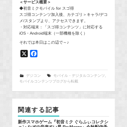
＜サービス概要＞
◆初音ミクモバイル for スゴ得
スゴ得コンテンツ加入後、カテゴリ＞キャラ/デコ
メ/スタンプより、アクセスできます。
・対応端末：「スゴ得コンテンツ」に対応する
iOS・Android端末（一部機種を除く）
それでは本日はこの辺で～♪
X
F
a
c
e
デジコン
モバイル・デジタルコンテンツ
,
モバイルコンテンツブログから転載
b
o
o
k
関連する記事
新作スマホゲーム『初音ミク ぐらふぃコレクシ
ョン なぞの音楽すい星 Re:Merge』今秋配信予