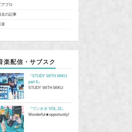
ピアプロ
過去の記事
音楽
音楽配信・サブスク
『STUDY WITH MIKU
part 6』
STUDY WITH MIKU
『ワンオポ VOL.22』
Wonderful★opportunity!