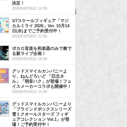
決定！
2026年8月06日 14:00
1/7スケールフィギュア「マジ
カルミライ 2026」Ver. 10月14
日(水)までご予約受付中！
2026年8月06日 12:00
ボカロ音楽を和楽器のみで奏で
る新ライブ企画！
2026年8月05日 18:00
グッドスマイルカンパニーよ
り、ねんどろいど 「亞北ネ
ル」「弱音ハク」が登場！フェ
イスメーカーコラボも開催中！
2026年8月05日 12:00
グッドスマイルカンパニーより
「ブラインドボックスシリーズ
雪ミクオールスターズ フィギ
ュアコレクション Vol.1」が登
場！ご予約受付中！