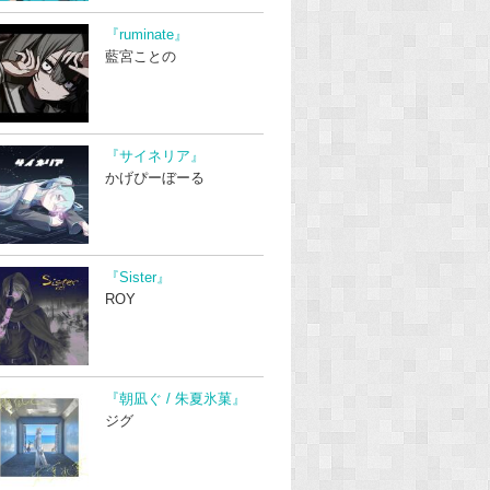
『ruminate』
藍宮ことの
『サイネリア』
かげぴーぼーる
『Sister』
ROY
『朝凪ぐ / 朱夏氷菓』
ジグ