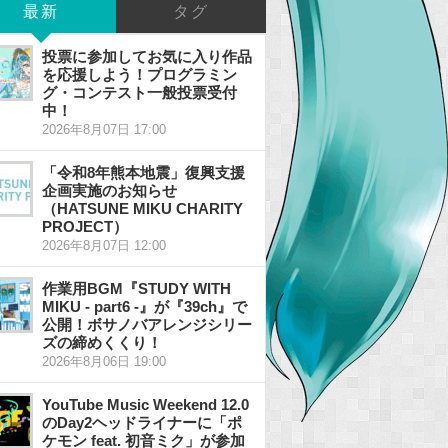
最新
タグ
投票に参加してお気に入り作品
を応援しよう！プログラミン
グ・コンテスト一般投票受付
中！
2026年8月07日 17:00
「令和8年熊本地震」復興支援
企画実施のお知らせ
（HATSUNE MIKU CHARITY
PROJECT）
2026年8月07日 12:00
作業用BGM『STUDY WITH
MIKU - part6 -』が『39ch』で
公開！ボサノバアレンジシリー
ズの締めくくり！
2026年8月06日 19:00
YouTube Music Weekend 12.0
のDay2ヘッドライナーに「ポ
ケモン feat. 初音ミク」が参加