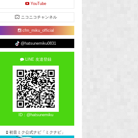
YouTube
ニコニコチャンネル
cfm_miku_official
@hatsunemiku0831
LINE 友達登録
ID：@hatsunemiku
初音ミク公式ナビ「ミクナビ」