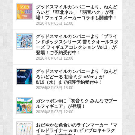
グッドスマイルカンパニーより、ねんど
ろいど 「亞北ネル」「弱音ハク」が登
場！フェイスメーカーコラボも開催中！
2026年8月05日 12:00
グッドスマイルカンパニーより「ブライ
ンドボックスシリーズ 雪ミクオールスタ
ーズ フィギュアコレクション Vol.1」が
登場！ご予約受付中！
2026年8月04日 12:00
グッドスマイルカンパニーより「ねんど
ろいどどーる 初音ミク ∞Ver.」が
8/19（水）まで好評予約受付中！
2026年8月03日 15:00
ガシャポン®に「初音ミク みんなでプー
ルフィギュア」が登場！
2026年8月03日 12:00
おだやかな色合いのラインマーカー『マ
イルドライナー with ピアプロキャラク