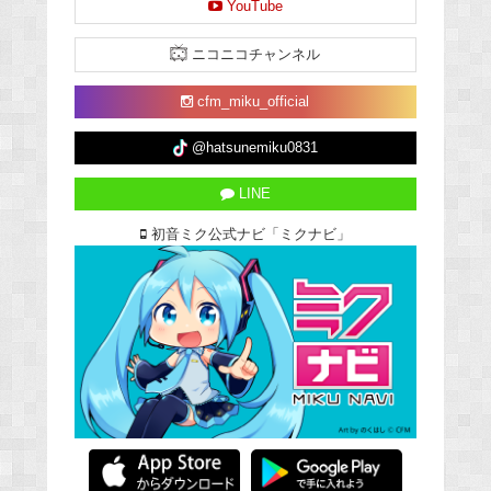
YouTube
ニコニコチャンネル
cfm_miku_official
@hatsunemiku0831
LINE
初音ミク公式ナビ「ミクナビ」