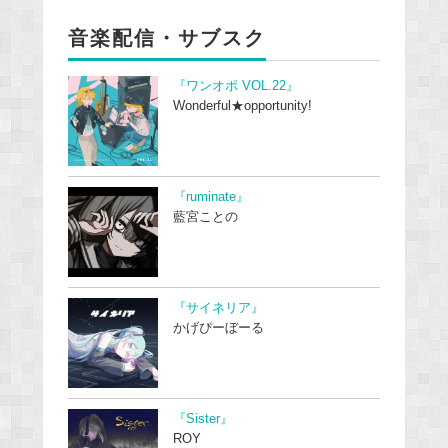
音楽配信・サブスク
『ワンオポ VOL.22』
Wonderful★opportunity!
『ruminate』
藍宮ことの
『サイネリア』
かげぴーぼーる
『Sister』
ROY