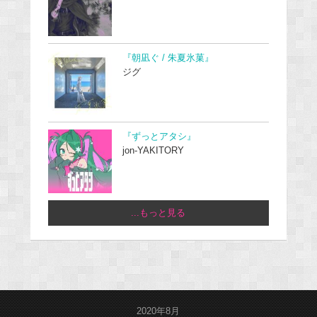
『朝凪ぐ / 朱夏氷菓』
ジグ
『ずっとアタシ』
jon-YAKITORY
...もっと見る
2020年8月