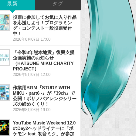
最新
タグ
投票に参加してお気に入り作品
を応援しよう！プログラミン
グ・コンテスト一般投票受付
中！
2026年8月07日 17:00
「令和8年熊本地震」復興支援
企画実施のお知らせ
（HATSUNE MIKU CHARITY
PROJECT）
2026年8月07日 12:00
作業用BGM『STUDY WITH
MIKU - part6 -』が『39ch』で
公開！ボサノバアレンジシリー
ズの締めくくり！
2026年8月06日 19:00
YouTube Music Weekend 12.0
のDay2ヘッドライナーに「ポ
ケモン feat. 初音ミク」が参加