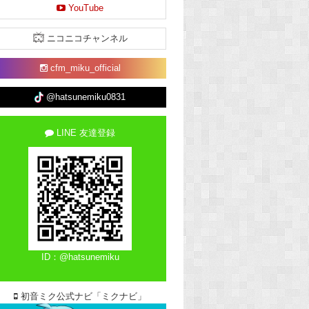
YouTube
ニコニコチャンネル
cfm_miku_official
@hatsunemiku0831
LINE 友達登録
ID：@hatsunemiku
初音ミク公式ナビ「ミクナビ」