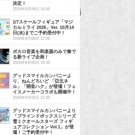
決定！
2026年8月06日 14:00
1/7スケールフィギュア「マジ
カルミライ 2026」Ver. 10月14
日(水)までご予約受付中！
2026年8月06日 12:00
ボカロ音楽を和楽器のみで奏で
る新ライブ企画！
2026年8月05日 18:00
グッドスマイルカンパニーよ
り、ねんどろいど 「亞北ネ
ル」「弱音ハク」が登場！フェ
イスメーカーコラボも開催中！
2026年8月05日 12:00
グッドスマイルカンパニーより
「ブラインドボックスシリーズ
雪ミクオールスターズ フィギ
ュアコレクション Vol.1」が登
場！ご予約受付中！