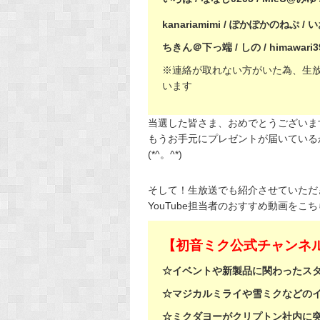
kanariamimi / ぽかぽかのねぷ / い
ちきん＠下っ端 / しの / himawa
※連絡が取れない方がいた為、生
います
当選した皆さま、おめでとうございま
もうお手元にプレゼントが届いている
(*^。^*)
そして！生放送でも紹介させていただ
YouTube担当者のおすすめ動画をこ
【初音ミク公式チャンネル
☆イベントや新製品に関わったス
☆マジカルミライや雪ミクなどの
☆ミクダヨーがクリプトン社内に