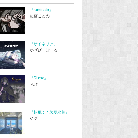
『ruminate』
藍宮ことの
『サイネリア』
かげぴーぼーる
『Sister』
ROY
『朝凪ぐ / 朱夏氷菓』
ジグ