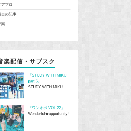
ピアプロ
過去の記事
音楽
音楽配信・サブスク
『STUDY WITH MIKU
part 6』
STUDY WITH MIKU
『ワンオポ VOL.22』
Wonderful★opportunity!