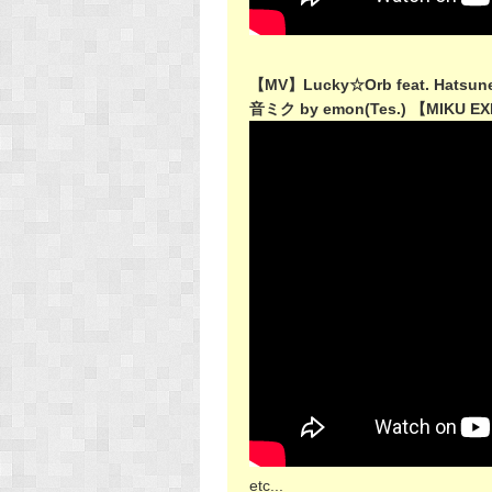
【MV】Lucky☆Orb feat. Hatsun
音ミク by emon(Tes.) 【MIKU EX
etc...