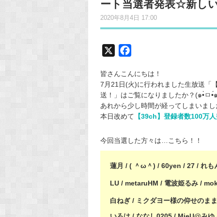
ート当選者発表☆新し
2020年8月4日 17:00
X
F
a
皆さんこんにちは！
c
7月21日(火)に行われました生放送「
e
送！」はご覧になりましたか？(๑•̀ㅁ•́๑
b
あれから少し時間が経ってしまいまし
o
本日改めて
【39ch】登録者数100
o
k
今回当選した方々は…こちら！！
蓮月 / ( ＾ω＾) / 60yen / 27 /
LU / metaruHM / 電波姫るみ / moka 
白ねぎ / ミクダヨー様の仰せのままに。
いろは / ななし0205 / MieU@みゆ 