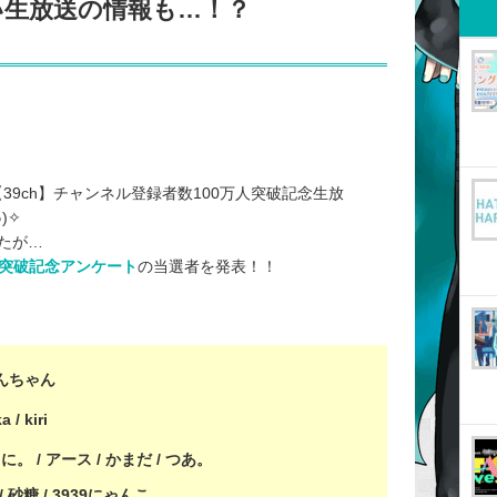
い生放送の情報も…！？
【39ch】チャンネル登録者数100万人突破記念生放
)✧
たが…
万人突破記念アンケート
の当選者を発表！！
 れもんちゃん
/ kiri
 / アース / かまだ / つあ。
/ 砂糖 / 3939にゃんこ