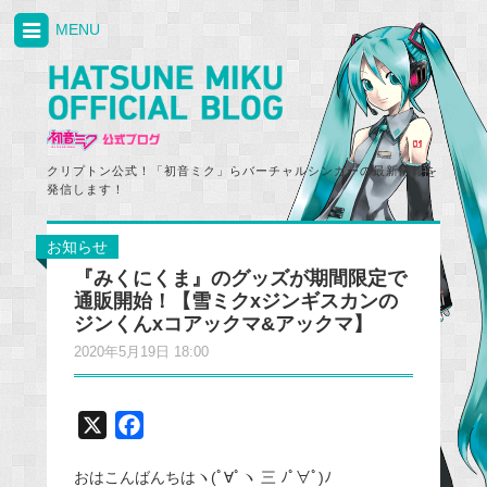
MENU
クリプトン公式！「初音ミク」らバーチャルシンガーの最新情報を
発信します！
お知らせ
『みくにくま』のグッズが期間限定で
通販開始！【雪ミクxジンギスカンの
ジンくんxコアックマ&アックマ】
2020年5月19日 18:00
X
F
a
おはこんばんちはヽ(ﾟ∀ﾟヽ 三 ﾉﾟ∀ﾟ)ﾉ
c