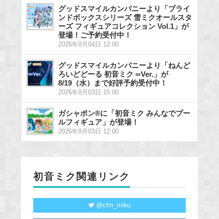
グッドスマイルカンパニーより「ブライ
ンドボックスシリーズ 雪ミクオールスタ
ーズ フィギュアコレクション Vol.1」が
登場！ご予約受付中！
2026年8月04日 12:00
グッドスマイルカンパニーより「ねんど
ろいどどーる 初音ミク ∞Ver.」が
8/19（水）まで好評予約受付中！
2026年8月03日 15:00
ガシャポン®に「初音ミク みんなでプー
ルフィギュア」が登場！
2026年8月03日 12:00
初音ミク関連リンク
@cfm_miku