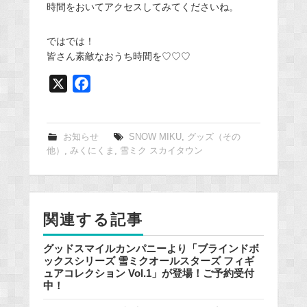
時間をおいてアクセスしてみてくださいね。
ではでは！
皆さん素敵なおうち時間を♡♡♡
X
F
a
c
e
お知らせ
SNOW MIKU
,
グッズ（その
他）
,
みくにくま
,
雪ミク スカイタウン
b
o
o
k
関連する記事
グッドスマイルカンパニーより「ブラインドボ
ックスシリーズ 雪ミクオールスターズ フィギ
ュアコレクション Vol.1」が登場！ご予約受付
中！