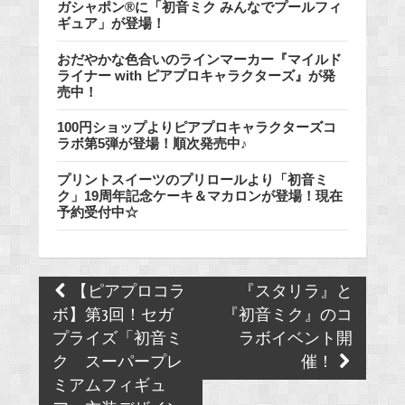
ガシャポン®に「初音ミク みんなでプールフィ
ギュア」が登場！
おだやかな色合いのラインマーカー『マイルド
ライナー with ピアプロキャラクターズ』が発
売中！
100円ショップよりピアプロキャラクターズコ
ラボ第5弾が登場！順次発売中♪
プリントスイーツのプリロールより「初音ミ
ク」19周年記念ケーキ＆マカロンが登場！現在
予約受付中☆
Post
【ピアプロコラ
『スタリラ』と
navigation
ボ】第3回！セガ
『初音ミク』のコ
プライズ「初音ミ
ラボイベント開
ク スーパープレ
催！
ミアムフィギュ