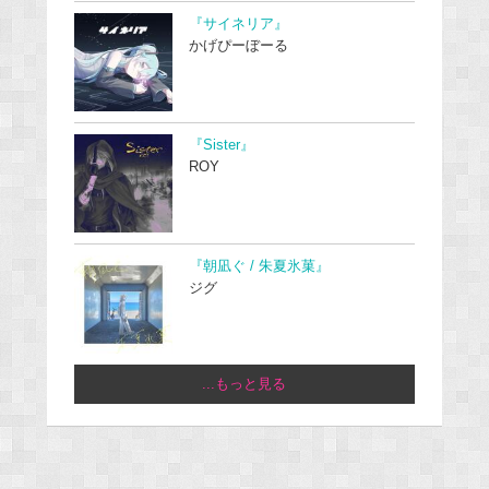
『サイネリア』
かげぴーぼーる
『Sister』
ROY
『朝凪ぐ / 朱夏氷菓』
ジグ
...もっと見る