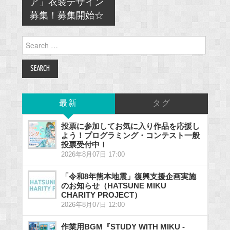
ア」衣装デザイン
募集！募集開始☆
Search
for:
最新
タグ
投票に参加してお気に入り作品を応援し
よう！プログラミング・コンテスト一般
投票受付中！
2026年8月07日 17:00
「令和8年熊本地震」復興支援企画実施
のお知らせ（HATSUNE MIKU
CHARITY PROJECT）
2026年8月07日 12:00
作業用BGM『STUDY WITH MIKU -