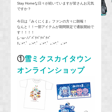
Stay Homeな日々が続いていますが皆さんお元気
e
ですか？
b
o
今日は『みくにくま』ファンの方々に朗報！
o
なんと！！一部アイテムが期間限定で通販開始で
k
す！！！！
(｡･ω･ﾉﾉﾞﾊﾟﾁﾊﾟﾁﾊﾟﾁﾊﾟ
ﾁ｡:+*.゜｡:+*.゜｡:+*.゜｡:+*.゜｡:+*
①
雪ミクスカイタウン
オンラインショップ