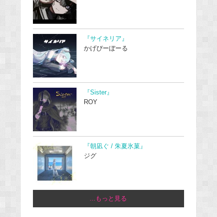
『サイネリア』
かげぴーぼーる
『Sister』
ROY
『朝凪ぐ / 朱夏氷菓』
ジグ
...もっと見る