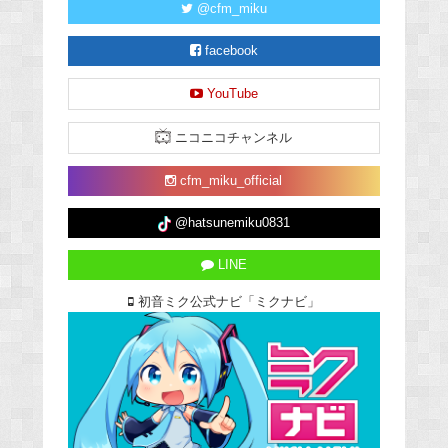
@cfm_miku
facebook
YouTube
ニコニコチャンネル
cfm_miku_official
@hatsunemiku0831
LINE
初音ミク公式ナビ「ミクナビ」