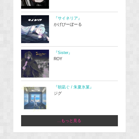
『サイネリア』
かげぴーぼーる
『Sister』
ROY
『朝凪ぐ / 朱夏氷菓』
ジグ
...もっと見る