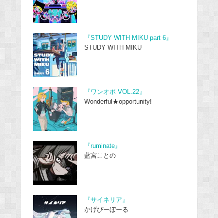
『STUDY WITH MIKU part 6』
STUDY WITH MIKU
『ワンオポ VOL.22』
Wonderful★opportunity!
『ruminate』
藍宮ことの
『サイネリア』
かげぴーぼーる