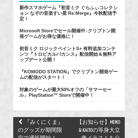
新作スマホゲーム『初音ミク ぐらふぃコレクシ
ョン なぞの音楽すい星 Re:Merge』今秋配信予
定！
Microsoft Storeでセール開催中♪クリプトン開
発ゲームがお得な価格に！
初音ミク ロジックペイントS+ 有料追加コンテ
ンツ『トロピカルバカンス』配信開始＆無料ア
ップデート公開！
『KOMODO STATION』でクリプトン開発ゲー
ムの配信がスタート！
対象のゲームが最大50%オフの「サマーセー
ル」PlayStation™ Storeで開催中！
Post
『みくにくま』
【お知らせ】MEIKO
navigation
のグッズが期間限
& KAITOの等身大立