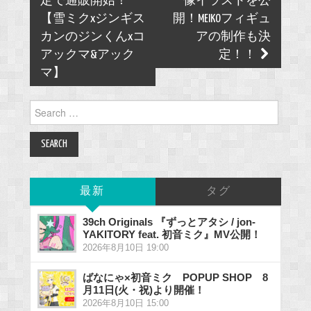
定で通販開始！
像イラストを公
【雪ミクxジンギス
開！MEIKOフィギュ
カンのジンくんxコ
アの制作も決
アックマ&アック
定！！
マ】
Search
for:
最新
タグ
39ch Originals 『ずっとアタシ / jon-
YAKITORY feat. 初音ミク』MV公開！
2026年8月10日 19:00
ばなにゃ×初音ミク POPUP SHOP 8
月11日(火・祝)より開催！
2026年8月10日 15:00