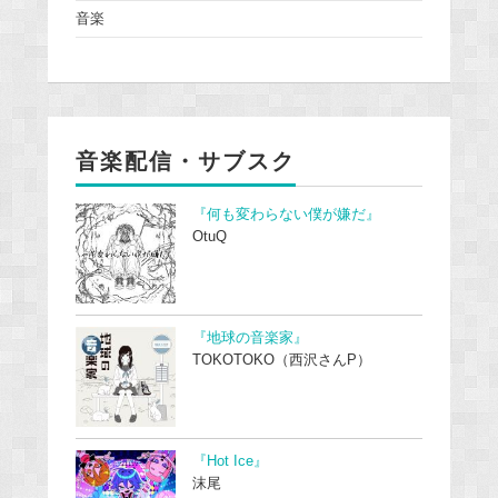
音楽
音楽配信・サブスク
『何も変わらない僕が嫌だ』
OtuQ
『地球の音楽家』
TOKOTOKO（西沢さんP）
『Hot Ice』
沫尾