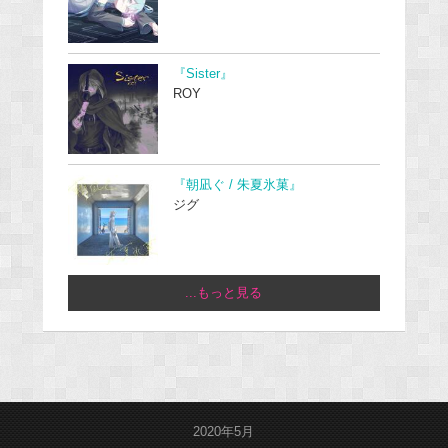
『Sister』
ROY
『朝凪ぐ / 朱夏氷菓』
ジグ
...もっと見る
2020年5月