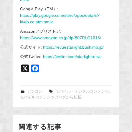
Google Play（TM）:
https://play.google.com/store/apps/details?
id=jp.co.atm.smile
Amazonアプリストア:
https://www.amazon.co.jp/dp/B07RLG1616/
公式サイト:
https://revuestarlight.bushimo.jp/
公式Twitter:
https://twitter.com/starlightrelive
X
F
a
c
e
デジコン
モバイル・デジタルコンテンツ
,
モバイルコンテンツブログから転載
b
o
o
k
関連する記事