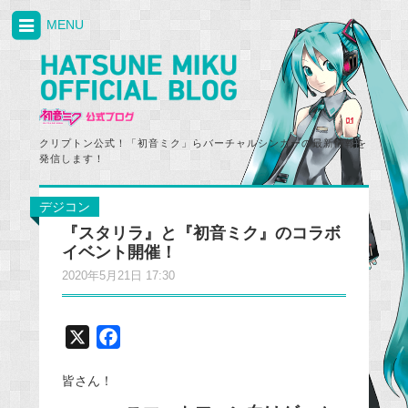
MENU
クリプトン公式！「初音ミク」らバーチャルシンガーの最新情報を
発信します！
デジコン
『スタリラ』と『初音ミク』のコラボ
イベント開催！
2020年5月21日 17:30
X
F
a
皆さん！
c
e