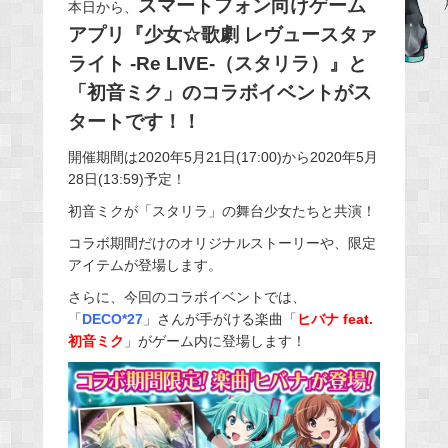
スマートフォン向けゲーム
本日から、
b
アプリ『少女☆歌劇 レヴュースタァ
o
ライト -Re LIVE-（スタリラ）』と
o
「初音ミク」
のコラボイベントがス
k
タートです！！
開催期間は2020年5月21日(17:00)から2020年5月
28日(13:59)予定！
初音ミクが「スタリラ」の舞台少女たちと共演！
コラボ期間だけのオリジナルストーリーや、限定
アイテムが登場します。
さらに、今回のコラボイベントでは、
「
DECO*27
」さんが手がける楽曲「
ヒバナ feat.
初音ミク
」がゲーム内に登場します！