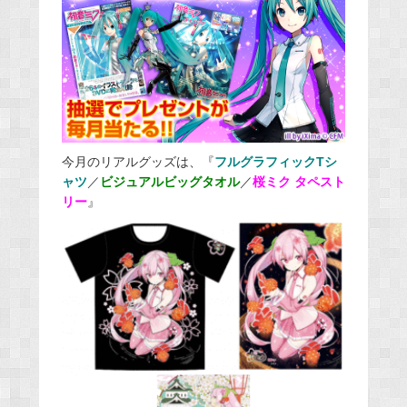
今月のリアルグッズは、『
フルグラフィックTシ
ャツ
／
ビジュアルビッグタオル
／
桜ミク タペスト
リー
』