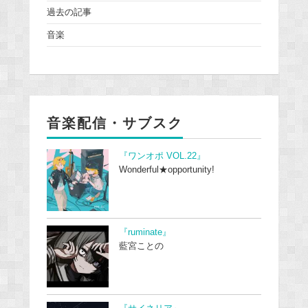
過去の記事
音楽
音楽配信・サブスク
『ワンオポ VOL.22』
Wonderful★opportunity!
『ruminate』
藍宮ことの