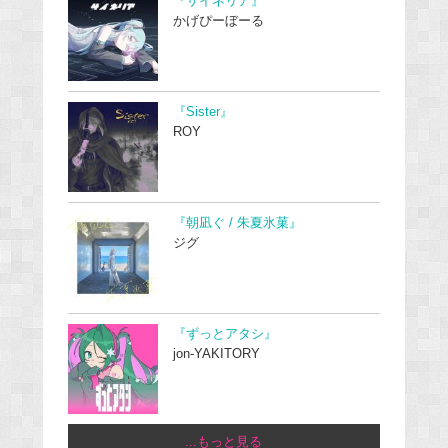
『サイネリア』
かげぴーぼーる
『Sister』
ROY
『朝凪ぐ / 朱夏氷菓』
ジグ
『ずっとアタシ』
jon-YAKITORY
...もっと見る