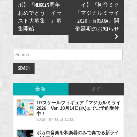
navigation
ボ】『MEIKO15周年
イ】『初音ミク
おめでとう！イラ
「マジカルミライ
スト大募集！』募
2020」in OSAKA』開
集開始！
催延期のお知らせ
Search
for:
最新
タグ
1/7スケールフィギュア「マジカルミライ
2026」Ver. 10月14日(水)までご予約受付
中！
2026年8月06日 12:00
ボカロ音楽を和楽器のみで奏でる新ライ