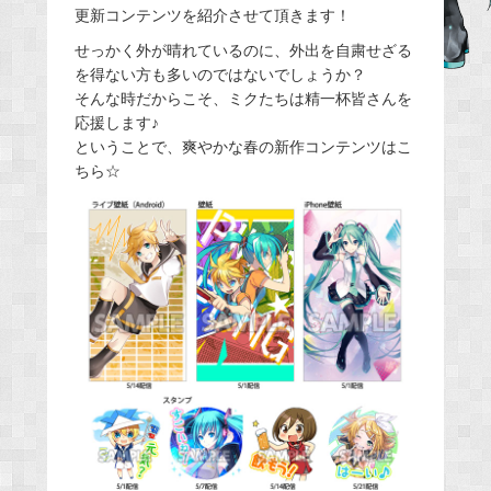
更新コンテンツを紹介させて頂きます！
b
せっかく外が晴れているのに、外出を自粛せざる
o
を得ない方も多いのではないでしょうか？
o
そんな時だからこそ、ミクたちは精一杯皆さんを
k
応援します♪
ということで、爽やかな春の新作コンテンツはこ
ちら☆