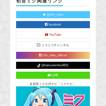
初音ミク関連リンク
@cfm_miku
facebook
YouTube
ニコニコチャンネル
cfm_miku_official
@hatsunemiku0831
LINE
初音ミク公式ナビ「ミクナビ」