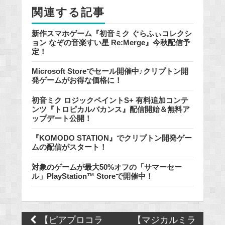
k
関連する記事
新作スマホゲーム『初音ミク ぐらふぃコレクシ
ョン なぞの音楽すい星 Re:Merge』今秋配信予
定！
Microsoft Storeでセール開催中♪クリプトン開
発ゲームがお得な価格に！
初音ミク ロジックペイントS+ 有料追加コンテ
ンツ『トロピカルバカンス』配信開始＆無料ア
ップデート公開！
『KOMODO STATION』でクリプトン開発ゲー
ムの配信がスタート！
対象のゲームが最大50%オフの「サマーセー
ル」PlayStation™ Storeで開催中！
Post
【ピアプロコラ
【マジカルミラ