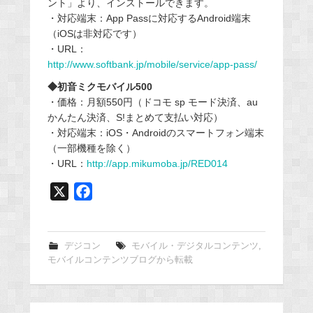
ント」より、インストールできます。
・対応端末：App Passに対応するAndroid端末
（iOSは非対応です）
・URL：
http://www.softbank.jp/mobile/service/app-pass/
◆初音ミクモバイル500
・価格：月額550円（ドコモ sp モード決済、au
かんたん決済、S!まとめて支払い対応）
・対応端末：iOS・Androidのスマートフォン端末
（一部機種を除く）
・URL：
http://app.mikumoba.jp/RED014
X
F
a
c
e
デジコン
モバイル・デジタルコンテンツ
,
モバイルコンテンツブログから転載
b
o
o