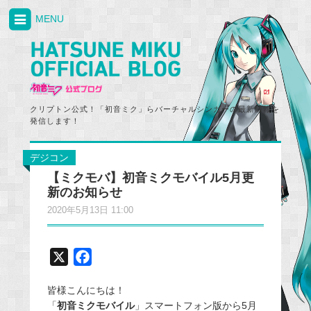
MENU
クリプトン公式！「初音ミク」らバーチャルシンガーの最新情報を
発信します！
デジコン
【ミクモバ】初音ミクモバイル5月更
新のお知らせ
2020年5月13日 11:00
X
F
a
皆様こんにちは！
c
「
初音ミクモバイル
」スマートフォン版から5月
e