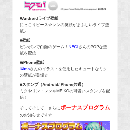
■Androidライブ壁紙
にっこりピース☆レンの笑顔がまぶしいライブ壁
紙♪
■壁紙
ピンポンで白熱のゲーム！
NEGI
さんのPOPな壁
紙を配信！
■iPhone壁紙
iXima
さんのイラストを使用したキュートなミク
の壁紙が登場☆
■スタンプ（Android/iPhone共通）
ミクやリン・レンやMEIKOの可愛いスタンプを配
信！
ボーナスプログラム
そしてそして、さらに
のお知らせです☆