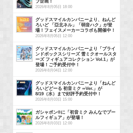
ブ企画！
2026年8月05日 18:00
グッドスマイルカンパニーより、ねんど
ろいど 「亞北ネル」「弱音ハク」が登
場！フェイスメーカーコラボも開催中！
2026年8月05日 12:00
グッドスマイルカンパニーより「ブライ
ンドボックスシリーズ 雪ミクオールスタ
ーズ フィギュアコレクション Vol.1」が
登場！ご予約受付中！
2026年8月04日 12:00
グッドスマイルカンパニーより「ねんど
ろいどどーる 初音ミク ∞Ver.」が
8/19（水）まで好評予約受付中！
2026年8月03日 15:00
ガシャポン®に「初音ミク みんなでプー
ルフィギュア」が登場！
2026年8月03日 12:00