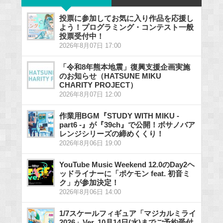
投票に参加してお気に入り作品を応援し
よう！プログラミング・コンテスト一般
投票受付中！
2026年8月07日 17:00
「令和8年熊本地震」復興支援企画実施
のお知らせ（HATSUNE MIKU
CHARITY PROJECT）
2026年8月07日 12:00
作業用BGM『STUDY WITH MIKU -
part6 -』が『39ch』で公開！ボサノバア
レンジシリーズの締めくくり！
2026年8月06日 19:00
YouTube Music Weekend 12.0のDay2ヘ
ッドライナーに「ポケモン feat. 初音ミ
ク」が参加決定！
2026年8月06日 14:00
1/7スケールフィギュア「マジカルミライ
2026」Ver. 10月14日(水)までご予約受付