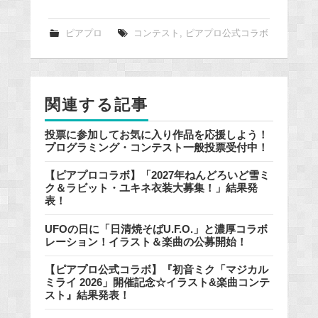
c
e
ピアプロ
コンテスト
,
ピアプロ公式コラボ
b
o
o
関連する記事
k
投票に参加してお気に入り作品を応援しよう！
プログラミング・コンテスト一般投票受付中！
【ピアプロコラボ】「2027年ねんどろいど雪ミ
ク＆ラビット・ユキネ衣装大募集！」結果発
表！
UFOの日に「日清焼そばU.F.O.」と濃厚コラボ
レーション！イラスト＆楽曲の公募開始！
【ピアプロ公式コラボ】『初音ミク「マジカル
ミライ 2026」開催記念☆イラスト&楽曲コンテ
スト』結果発表！