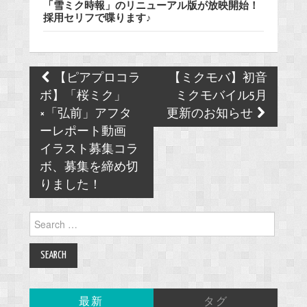
「雪ミク時報」のリニューアル版が放映開始！
採用セリフで喋ります♪
Post
【ピアプロコラ
【ミクモバ】初音
navigation
ボ】「桜ミク」
ミクモバイル5月
×「弘前」アフタ
更新のお知らせ
ーレポート動画
イラスト募集コラ
ボ、募集を締め切
りました！
Search
for:
最新
タグ