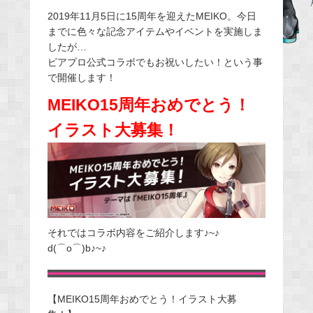
e
2019年11月5日に15周年を迎えたMEIKO。今日
までに色々な記念アイテムやイベントを実施しま
b
したが…
o
ピアプロ公式コラボでもお祝いしたい！という事
o
で開催します！
k
MEIKO15周年おめでとう！
イラスト大募集！
それではコラボ内容をご紹介します♪~♪
d(⌒o⌒)b♪~♪
【MEIKO15周年おめでとう！イラスト大募