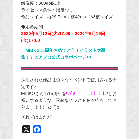
解像度：300dpi以上
ライセンス条件：指定なし
作品サイズ：縦29.7cm x 横42cm（A3横サイズ）
◆応募期間
2020年5月12日(火)17:00～2020年6月19日
(金)17:00
「MEIKO15周年おめでとう！イラスト大募
集！」ピアプロ公式コラボページ>>
採用された作品は色々なイベントで使用される予
定です♪
MEIKOさんの15周年を
\\ﾊﾞﾊﾞｰｰｰｰｰｰﾝ！！！//
とお
祝いするような、素敵なイラストをお待ちしてお
りますよ！(`･ω･´)b
それではまたﾉｼ
X
F
a