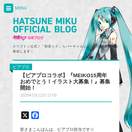
MENU
クリプトン公式！「初音ミク」らバーチャルシンガーの最新情報を
発信します！
ピアプロ
【ピアプロコラボ】『MEIKO15周年
おめでとう！イラスト大募集！』募集
開始！
2020年5月12日 17:00
X
F
a
皆さまこんばんは、ピアプロ担当です☆
c