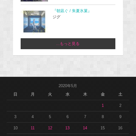
『朝凪ぐ / 朱夏氷菓』
ジグ
...もっと見る
2020年5月
日
月
火
水
木
金
土
1
2
3
4
5
6
7
8
9
10
11
12
13
14
15
16