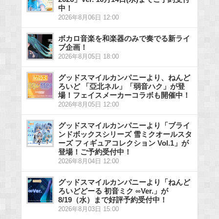
中！
2026年8月06日 12:00
ボカロ音楽を和楽器のみで奏でる新ライ
ブ企画！
2026年8月05日 18:00
グッドスマイルカンパニーより、ねんど
ろいど 「亞北ネル」「弱音ハク」が登
場！フェイスメーカーコラボも開催中！
2026年8月05日 12:00
グッドスマイルカンパニーより「ブライ
ンドボックスシリーズ 雪ミクオールスタ
ーズ フィギュアコレクション Vol.1」が
登場！ご予約受付中！
2026年8月04日 12:00
グッドスマイルカンパニーより「ねんど
ろいどどーる 初音ミク ∞Ver.」が
8/19（水）まで好評予約受付中！
2026年8月03日 15:00