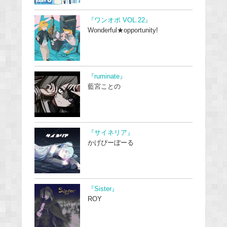
『ワンオポ VOL.22』
Wonderful★opportunity!
『ruminate』
藍宮ことの
『サイネリア』
かげぴーぼーる
『Sister』
ROY