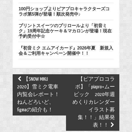
100円ショップよりピアプロキャラクターズコ
ラボ第5弾が登場！順次発売中♪
プリントスイーツのプリロールより「初音ミ
ク」19周年記念ケーキ＆マカロンが登場！現在
予約受付中☆
『初音ミク エムアイカード』2026年夏 新規入
会＆ご利用キャンペーン開催中！！
Post
【SNOW MIKU
【ピアプロコラ
navigation
2020】雪ミク電車
ボ】「piapro×ムー
内覧会レポート！
ビック 2020年週
ねんどろいど、
めくりカレンダー
figmaの紹介も！
イラスト募
集！！」結果発
表！！