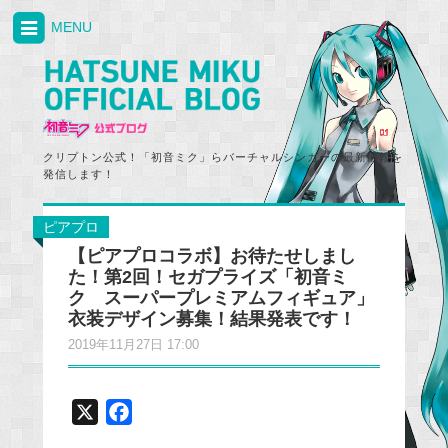
MENU
クリプトン公式！「初音ミク」らバーチャルシンガーの最新情報を
発信します！
ピアプロ
【ピアプロコラボ】お待たせしまし
た！第2回！セガプライズ「初音ミ
ク スーパープレミアムフィギュア」
衣装デザイン募集！結果発表です！
2019年11月27日 17:00
X
F
a