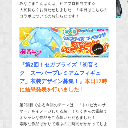
みなさまこんばんは、ピアプロ担当です☆
c
大変長らくお待たせしました…！本日はこちらの
e
コラボについてのお知らせです！
b
o
o
k
『第2回！セガプライズ「初音ミ
ク スーパープレミアムフィギュ
ア」衣装デザイン募集！』
本日17時
に結果発表を行いました！
第2回目である今回のテーマは「『トロピカルサ
マー』をイメージした衣装」！たくさんの素敵で
オシャレな作品をご応募いただきました！
素敵な作品ばかりで選ぶのに時間がかかってしま