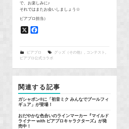
で、お楽しみに♪
それではまたお会いしましょう☆
ピアプロ担当）
X
F
a
c
e
ピアプロ
グッズ（その他）
,
コンテスト
,
ピアプロ公式コラボ
b
o
o
k
関連する記事
ガシャポン®に「初音ミク みんなでプールフィ
ギュア」が登場！
おだやかな色合いのラインマーカー『マイルド
ライナー with ピアプロキャラクターズ』が発
売中！