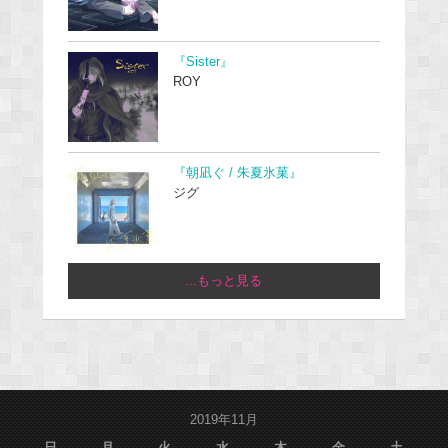
『Sister』
ROY
『朝凪ぐ / 朱夏氷菓』
ジグ
...もっと見る
2019年11月
日
月
火
水
木
金
土