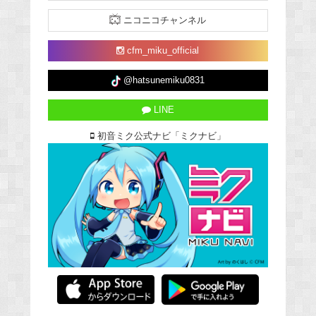
ニコニコチャンネル
cfm_miku_official
@hatsunemiku0831
LINE
初音ミク公式ナビ「ミクナビ」