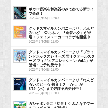
ボカロ音楽を和楽器のみで奏でる新ライ
ブ企画！
2026年8月05日 18:00
グッドスマイルカンパニーより、ねんど
ろいど 「亞北ネル」「弱音ハク」が登
場！フェイスメーカーコラボも開催中！
2026年8月05日 12:00
グッドスマイルカンパニーより「ブライ
ンドボックスシリーズ 雪ミクオールスタ
ーズ フィギュアコレクション Vol.1」が
登場！ご予約受付中！
2026年8月04日 12:00
グッドスマイルカンパニーより「ねんど
ろいどどーる 初音ミク ∞Ver.」が
8/19（水）まで好評予約受付中！
2026年8月03日 15:00
ガシャポン®に「初音ミク みんなでプー
ルフィギュア」が登場！