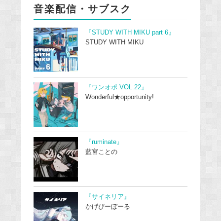
音楽配信・サブスク
『STUDY WITH MIKU part 6』
STUDY WITH MIKU
『ワンオポ VOL.22』
Wonderful★opportunity!
『ruminate』
藍宮ことの
『サイネリア』
かげぴーぼーる