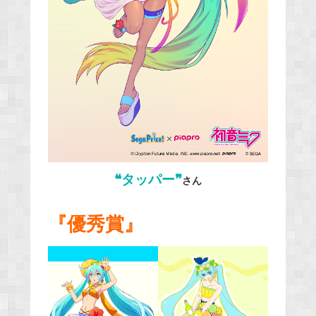
❝タッパー❞
さん
『優秀賞』