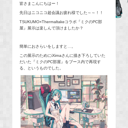
皆さまこんにちはー！
c
e
先日はニコニコ超会議お疲れ様でした～～！！
b
TSUKUMO×Thermaltakeコラボ『ミクのPC部
o
屋』展示は楽しんで頂けましたか？
o
k
簡単におさらいをしますと…。
この展示のためにiXimaさんに描き下ろしていた
だいた『ミクのPC部屋』をブース内で再現す
る、というものでした。