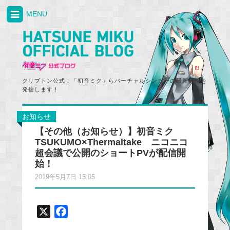
MENU
クリプトン公式！「初音ミク」らバーチャルシンガーの最新情報を
発信します！
お知らせ
【その他（お知らせ）】初音ミク
TSUKUMO×Thermaltake ニコニコ
超会議で公開のショートPVが配信開
始！
2019年5月7日 15:05
X
F
a