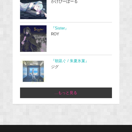
かげぴーぼーる
『Sister』
ROY
『朝凪ぐ / 朱夏氷菓』
ジグ
...もっと見る