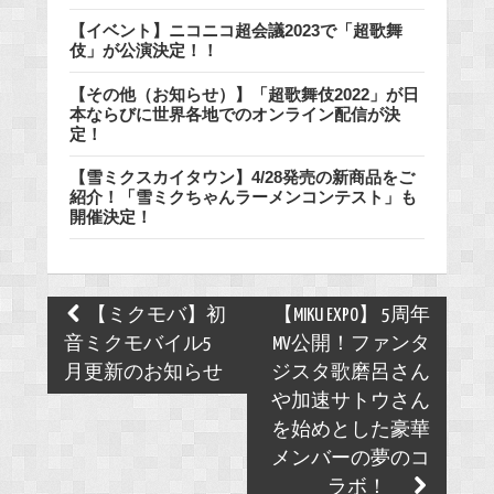
【イベント】ニコニコ超会議2023で「超歌舞
伎」が公演決定！！
【その他（お知らせ）】「超歌舞伎2022」が日
本ならびに世界各地でのオンライン配信が決
定！
【雪ミクスカイタウン】4/28発売の新商品をご
紹介！「雪ミクちゃんラーメンコンテスト」も
開催決定！
Post
【ミクモバ】初
【MIKU EXPO】 5周年
navigation
音ミクモバイル5
MV公開！ファンタ
月更新のお知らせ
ジスタ歌磨呂さん
や加速サトウさん
を始めとした豪華
メンバーの夢のコ
ラボ！