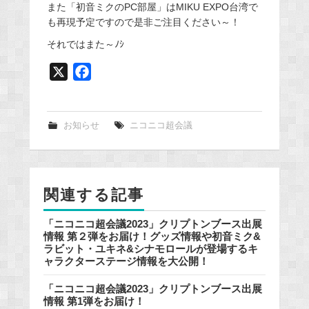
また「初音ミクのPC部屋」はMIKU EXPO台湾で
も再現予定ですので是非ご注目ください～！
それではまた～ﾉｼ
X
F
a
c
e
お知らせ
ニコニコ超会議
b
o
o
関連する記事
k
「ニコニコ超会議2023」クリプトンブース出展
情報 第２弾をお届け！グッズ情報や初音ミク&
ラビット・ユキネ&シナモロールが登場するキ
ャラクターステージ情報を大公開！
「ニコニコ超会議2023」クリプトンブース出展
情報 第1弾をお届け！