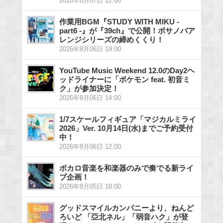
2026年8月07日 12:00
作業用BGM『STUDY WITH MIKU -
part6 -』が『39ch』で公開！ボサノバア
レンジシリーズの締めくくり！
2026年8月06日 19:00
YouTube Music Weekend 12.0のDay2ヘ
ッドライナーに「ポケモン feat. 初音ミ
ク」が参加決定！
2026年8月06日 14:00
1/7スケールフィギュア「マジカルミライ
2026」Ver. 10月14日(水)までご予約受付
中！
2026年8月06日 12:00
ボカロ音楽を和楽器のみで奏でる新ライ
ブ企画！
2026年8月05日 18:00
グッドスマイルカンパニーより、ねんど
ろいど 「亞北ネル」「弱音ハク」が登