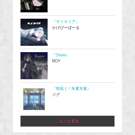
『サイネリア』
かげぴーぼーる
『Sister』
ROY
『朝凪ぐ / 朱夏氷菓』
ジグ
...もっと見る