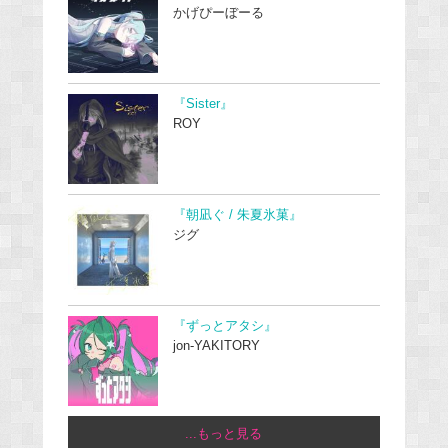
かげぴーぼーる
『Sister』
ROY
『朝凪ぐ / 朱夏氷菓』
ジグ
『ずっとアタシ』
jon-YAKITORY
...もっと見る