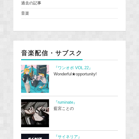
過去の記事
音楽
音楽配信・サブスク
『ワンオポ VOL.22』
Wonderful★opportunity!
『ruminate』
藍宮ことの
『サイネリア』