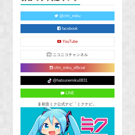
@cfm_miku
facebook
YouTube
ニコニコチャンネル
cfm_miku_official
@hatsunemiku0831
LINE
初音ミク公式ナビ「ミクナビ」