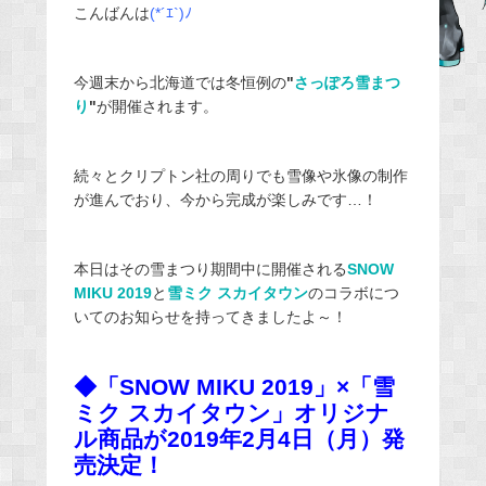
こんばんは
(*´ｴ`)ﾉ
c
e
b
今週末から北海道では冬恒例の
"
さっぽろ雪まつ
o
り
"
が開催されます。
o
k
続々とクリプトン社の周りでも雪像や氷像の制作
が進んでおり、今から完成が楽しみです…！
本日はその雪まつり期間中に開催される
SNOW
MIKU 2019
と
雪ミク スカイタウン
のコラボにつ
いてのお知らせを持ってきましたよ～！
◆「SNOW MIKU 2019」×「雪
ミク スカイタウン」オリジナ
ル商品が2019年2月4日（月）発
売決定！