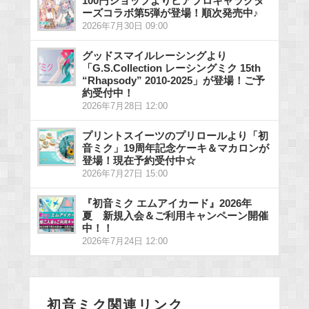
100円ショップよりピアプロキャラクタ
ーズコラボ第5弾が登場！順次発売中♪
2026年7月30日 09:00
グッドスマイルレーシングより
「G.S.Collection レーシングミク 15th
“Rhapsody” 2010-2025」が登場！ご予
約受付中！
2026年7月28日 12:00
プリントスイーツのプリロールより「初
音ミク」19周年記念ケーキ＆マカロンが
登場！現在予約受付中☆
2026年7月27日 15:00
『初音ミク エムアイカード』2026年
夏 新規入会＆ご利用キャンペーン開催
中！！
2026年7月24日 12:00
初音ミク関連リンク