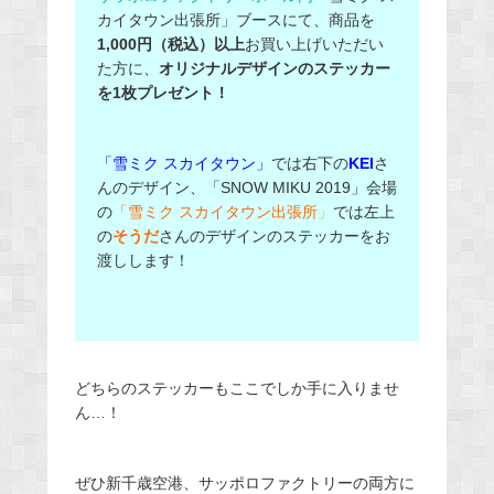
カイタウン出張所」ブースにて、商品を
1,000円（税込）以上
お買い上げいただい
た方に、
オリジナルデザインのステッカー
を1枚プレゼント！
「雪ミク スカイタウン」
では右下の
KEI
さ
んのデザイン、「SNOW MIKU 2019」会場
の
「雪ミク スカイタウン出張所
」
では左上
の
そうだ
さんのデザインのステッカーをお
渡しします！
どちらのステッカーもここでしか手に入りませ
ん…！
ぜひ新千歳空港、サッポロファクトリーの両方に