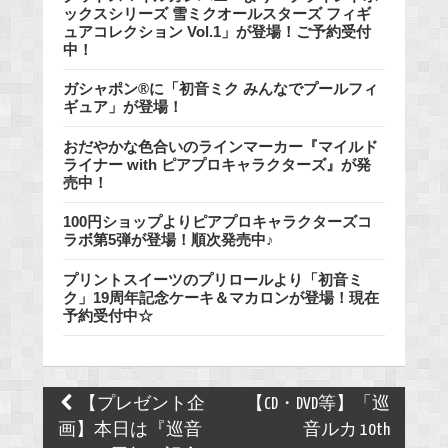
ックスシリーズ 雪ミクオールスターズ フィギ
ュアコレクション Vol.1」が登場！ご予約受付
中！
ガシャポン®に「初音ミク みんなでプールフィ
ギュア」が登場！
おだやかな色合いのラインマーカー『マイルド
ライナー with ピアプロキャラクターズ』が発
売中！
100円ショップよりピアプロキャラクターズコ
ラボ第5弾が登場！順次発売中♪
プリントスイーツのプリロールより「初音ミ
ク」19周年記念ケーキ＆マカロンが登場！現在
予約受付中☆
Post
【プレゼント企
【CD・DVD等】「巡
navigation
画】本日は『巡音
音ルカ 10th