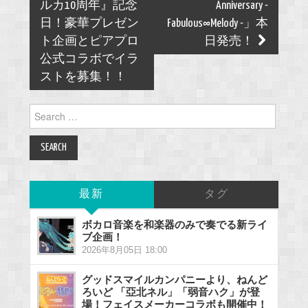
ルカ10周年』記念
Anniversary -
日！豪華プレゼン
Fabulous∞Melody -」本
ト企画とピアプロ
日発売！
公式コラボでイラ
ストを募集！！
Search
for:
最新
タグ
ボカロ音楽を和楽器のみで奏でる新ライ
ブ企画！
2026年8月05日 18:00
グッドスマイルカンパニーより、ねんど
ろいど 「亞北ネル」「弱音ハク」が登
場！フェイスメーカーコラボも開催中！