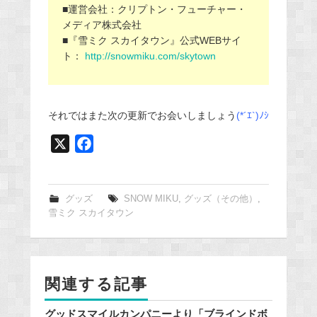
■運営会社：クリプトン・フューチャー・
メディア株式会社
■『雪ミク スカイタウン』公式WEBサイ
ト：
http://snowmiku.com/skytown
それではまた次の更新でお会いしましょう
(*´ｴ`)ﾉｼ
X
F
a
c
e
グッズ
SNOW MIKU
,
グッズ（その他）
,
雪ミク スカイタウン
b
o
o
k
関連する記事
グッドスマイルカンパニーより「ブラインドボ