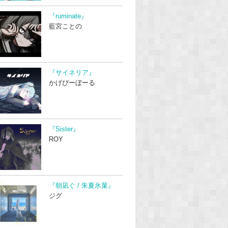
『ruminate』
藍宮ことの
『サイネリア』
かげぴーぼーる
『Sister』
ROY
『朝凪ぐ / 朱夏氷菓』
ジグ