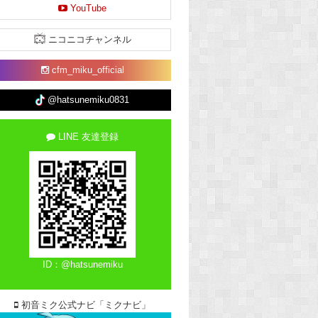
YouTube
ニコニコチャンネル
cfm_miku_official
@hatsunemiku0831
LINE 友達登録
ID：@hatsunemiku
初音ミク公式ナビ「ミクナビ」