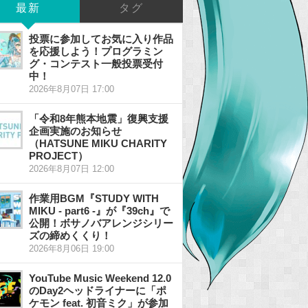
最新
タグ
投票に参加してお気に入り作品
を応援しよう！プログラミン
グ・コンテスト一般投票受付
中！
2026年8月07日 17:00
「令和8年熊本地震」復興支援
企画実施のお知らせ
（HATSUNE MIKU CHARITY
PROJECT）
2026年8月07日 12:00
作業用BGM『STUDY WITH
MIKU - part6 -』が『39ch』で
公開！ボサノバアレンジシリー
ズの締めくくり！
2026年8月06日 19:00
YouTube Music Weekend 12.0
のDay2ヘッドライナーに「ポ
ケモン feat. 初音ミク」が参加