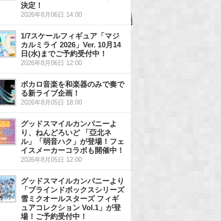
決定！
2026年8月06日 14:00
1/7スケールフィギュア「マジ
カルミライ 2026」Ver. 10月14
日(水)までご予約受付中！
2026年8月06日 12:00
ボカロ音楽を和楽器のみで奏で
る新ライブ企画！
2026年8月05日 18:00
グッドスマイルカンパニーよ
り、ねんどろいど 「亞北ネ
ル」「弱音ハク」が登場！フェ
イスメーカーコラボも開催中！
2026年8月05日 12:00
グッドスマイルカンパニーより
「ブラインドボックスシリーズ
雪ミクオールスターズ フィギ
ュアコレクション Vol.1」が登
場！ご予約受付中！