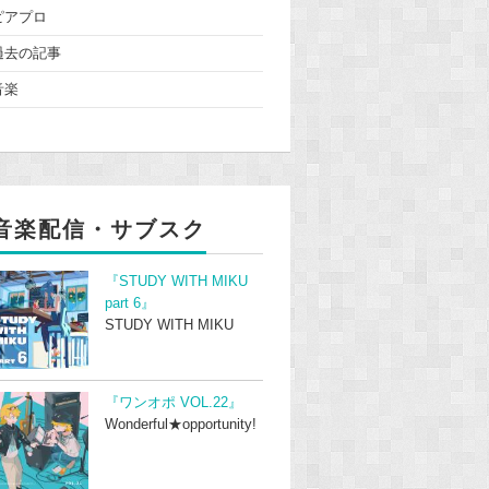
ピアプロ
過去の記事
音楽
音楽配信・サブスク
『STUDY WITH MIKU
part 6』
STUDY WITH MIKU
『ワンオポ VOL.22』
Wonderful★opportunity!