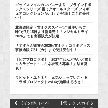
グッドスマイルカンパニーより「ブラインドボ
ックスシリーズ 雪ミクオールスターズ フィギ
ュアコレクション Vol.1」が登場！ご予約受付
中！
北海道限定・雪ミクのスイーツ“濃厚いちご
味”が7月15日より新発売！「マジカルミライ
2026」でも出張販売が決定
「すずらん観賞会2026×雪ミク」コラボグッズ
事後通販 7/31（金）まで受注受付中！
【ピアプロコラボ】「2027年ねんどろいど雪ミ
ク＆ラビット・ユキネ衣装大募集！」結果発
表！
ラビット・ユキネと「元気ショップいこ～る」
コラボプロジェクトvol.4が始動するうさ！
Post
【その他（イベ
【雪ミク スカイタ