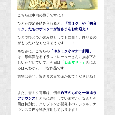
こちらは車内の様子ですね！
ひとたび足を踏み入れると、
「雪ミク」や「初音
ミク」たちのポスターが皆さまをお出迎え！
ひとつひとつが読み物としても面白く、降りるの
がもったいなくなりそうです……！
ちなみに、こちらの
「ゆきミク小マナー劇場」
は、毎年異なるイラストレーターさんに描き下ろ
しいただいていて、今回は
「石王マサト」
氏によ
るほんわかムードな作品です！
実物は是非、皆さまの目で確かめてくださいね！
また、雪ミク電車は、例年
通常のものと一味違う
アナウンス
とともに運行していますが、なんと今
回は特別に、クリプトンが開発中のデジタルアナ
ウンス音声を試験採用しております！