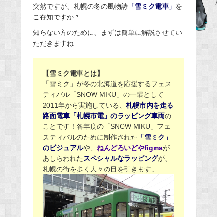
突然ですが、札幌の冬の風物詩
「雪ミク電車」
を
e
ご存知ですか？
b
知らない方のために、まずは簡単に解説させてい
o
ただきますね！
o
k
【雪ミク電車とは】
「雪ミク」が冬の北海道を応援するフェス
ティバル「SNOW MIKU」の一環として
2011年から実施している、
札幌市内を走る
路面電車「札幌市電」のラッピング車両
の
ことです！各年度の「SNOW MIKU」フェ
スティバルのために制作された
「雪ミク」
のビジュアル
や、
ねんどろいどやfigma
が
あしらわれた
スペシャルなラッピング
が、
札幌の街を歩く人々の目を引きます。