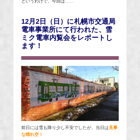
というわけで、今回は……
12月2日（日）に札幌市交通局
電車事業所にて行われた、雪
ミク電車内覧会をレポートし
ます！
前日には雪も降り少し不安でしたが、当日は
見事
な晴れ空！