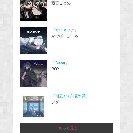
藍宮ことの
『サイネリア』
かげぴーぼーる
『Sister』
ROY
『朝凪ぐ / 朱夏氷菓』
ジグ
...もっと見る