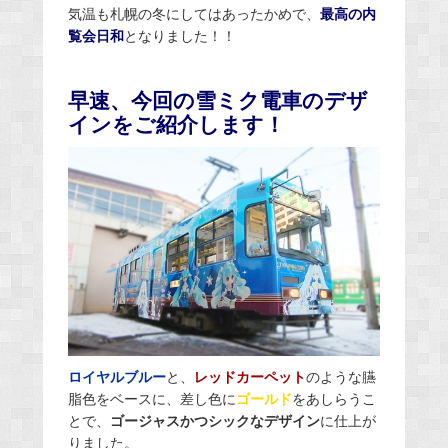
気温も札幌の冬にしてはあったかめで、
最高の内
覧会日和
となりました！！
早速、今回の雪ミク電車のデザ
インをご紹介します！
ロイヤルブルー
と、
レッドカーペット
のような臙
脂色をベースに、差し色に
ゴールド
をあしらうこ
とで、
ゴージャスかつシックなデザイン
に仕上が
りました。