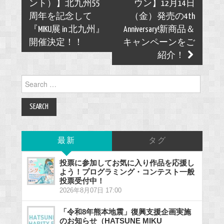
navigation
ント）】北九州55
ウン】12月14日
周年を記念して
（金）発売の4th
『MIKU展 in 北九州』
Anniversary!新商品＆
開催決定！！
キャンペーンをご
紹介！
Search
for:
最新
タグ
投票に参加してお気に入り作品を応援し
よう！プログラミング・コンテスト一般
投票受付中！
2026年8月07日 17:00
「令和8年熊本地震」復興支援企画実施
のお知らせ（HATSUNE MIKU