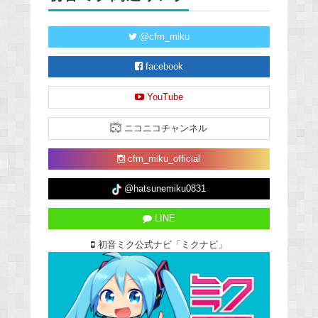
@cfm_miku
facebook
YouTube
ニコニコチャンネル
cfm_miku_official
@hatsunemiku0831
LINE
初音ミク公式ナビ「ミクナビ」