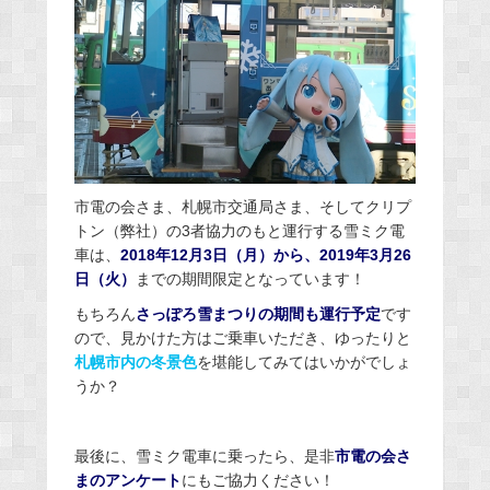
市電の会さま、札幌市交通局さま、そしてクリプ
トン（弊社）の3者協力のもと運行する雪ミク電
車は、
2018年12月3日（月）から、2019年3月26
日（火）
までの期間限定となっています！
もちろん
さっぽろ雪まつりの期間も運行予定
です
ので、見かけた方はご乗車いただき、ゆったりと
札幌市内の冬景色
を堪能してみてはいかがでしょ
うか？
最後に、雪ミク電車に乗ったら、是非
市電の会さ
まのアンケート
にもご協力ください！