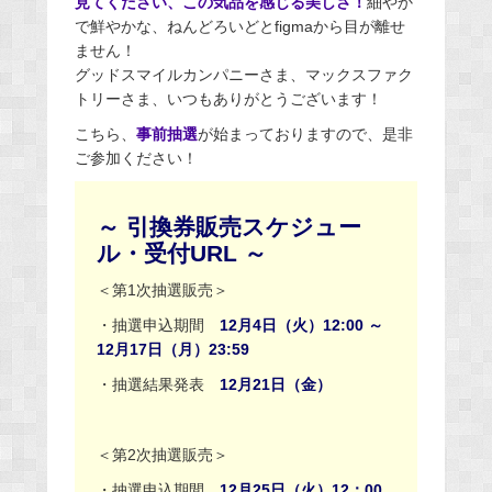
見てください、この気品を感じる美しさ！
細やか
で鮮やかな、ねんどろいどとfigmaから目が離せ
ません！
グッドスマイルカンパニーさま、マックスファク
トリーさま、いつもありがとうございます！
こちら、
事前抽選
が始まっておりますので、是非
ご参加ください！
～ 引換券販売スケジュー
ル・受付URL ～
＜第1次抽選販売＞
・抽選申込期間
12月4日（火）12:00 ～
12月17日（月）23:59
・抽選結果発表
12月21日（金）
＜第2次抽選販売＞
・抽選申込期間
12月25日（火）12：00