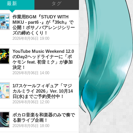
最新
タグ
作業用BGM『STUDY WITH
MIKU - part6 -』が『39ch』で
公開！ボサノバアレンジシリー
ズの締めくくり！
2026年8月06日 19:00
YouTube Music Weekend 12.0
のDay2ヘッドライナーに「ポ
ケモン feat. 初音ミク」が参加
決定！
2026年8月06日 14:00
1/7スケールフィギュア「マジ
カルミライ 2026」Ver. 10月14
日(水)までご予約受付中！
2026年8月06日 12:00
ボカロ音楽を和楽器のみで奏で
る新ライブ企画！
2026年8月05日 18:00