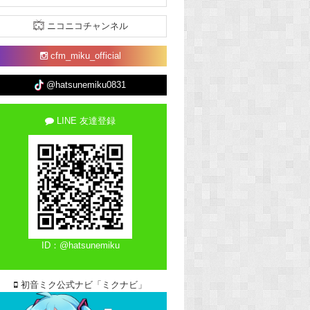
ニコニコチャンネル
cfm_miku_official
@hatsunemiku0831
LINE 友達登録
ID：@hatsunemiku
初音ミク公式ナビ「ミクナビ」