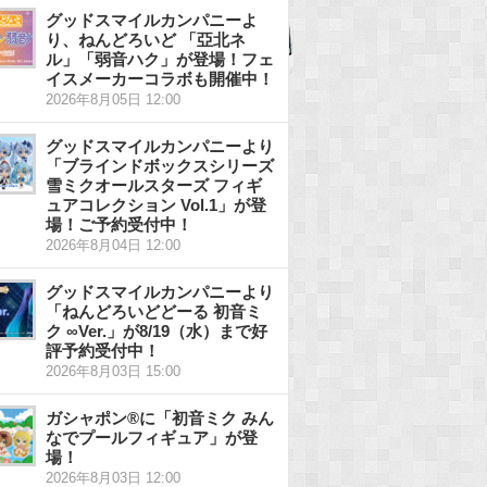
グッドスマイルカンパニーよ
り、ねんどろいど 「亞北ネ
ル」「弱音ハク」が登場！フェ
イスメーカーコラボも開催中！
2026年8月05日 12:00
グッドスマイルカンパニーより
「ブラインドボックスシリーズ
雪ミクオールスターズ フィギ
ュアコレクション Vol.1」が登
場！ご予約受付中！
2026年8月04日 12:00
グッドスマイルカンパニーより
「ねんどろいどどーる 初音ミ
ク ∞Ver.」が8/19（水）まで好
評予約受付中！
2026年8月03日 15:00
ガシャポン®に「初音ミク みん
なでプールフィギュア」が登
場！
2026年8月03日 12:00