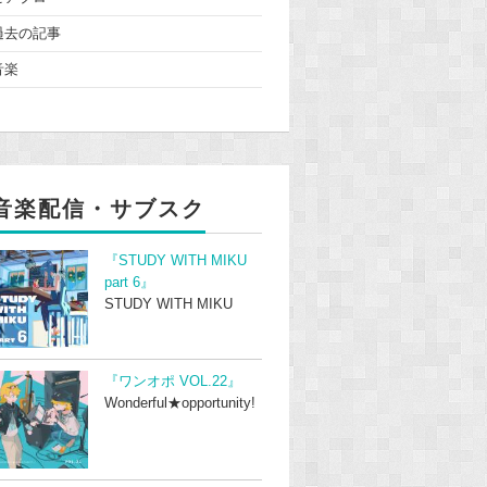
過去の記事
音楽
音楽配信・サブスク
『STUDY WITH MIKU
part 6』
STUDY WITH MIKU
『ワンオポ VOL.22』
Wonderful★opportunity!