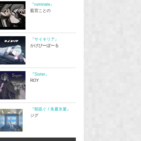
『ruminate』
藍宮ことの
『サイネリア』
かげぴーぼーる
『Sister』
ROY
『朝凪ぐ / 朱夏氷菓』
ジグ