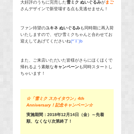
大好評のうちに完売した
雪ミク ぬいぐるみ
が
まご
さんデザインで新登場する点も見逃せません！
ファン待望の
ユキネ ぬいぐるみ
も同時期に再入荷
いたしますので、ぜひ雪ミクちゃんと合わせてお
迎えしてあげてくださいね
(*´ｴ`)b
また、ご来店いただいた皆様がさらにほくほくで
帰れるよう素敵な
キャンペーン
も同時スタートし
ちゃいます！
☆「雪ミク スカイタウン」4th
Anniversary！記念キャンペーン☆
実施期間：2018年12月14日（金）～先着
順、なくなり次第終了！