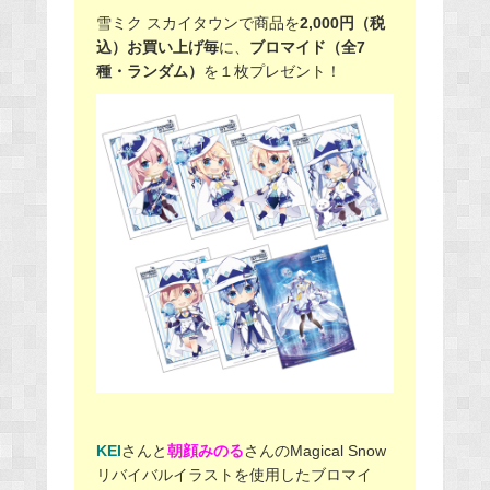
雪ミク スカイタウンで商品を
2,000円（税
込）お買い上げ毎
に、
ブロマイド（全7
種・ランダム）
を１枚プレゼント！
KEI
さんと
朝顔みのる
さんのMagical Snow
リバイバルイラストを使用したブロマイ