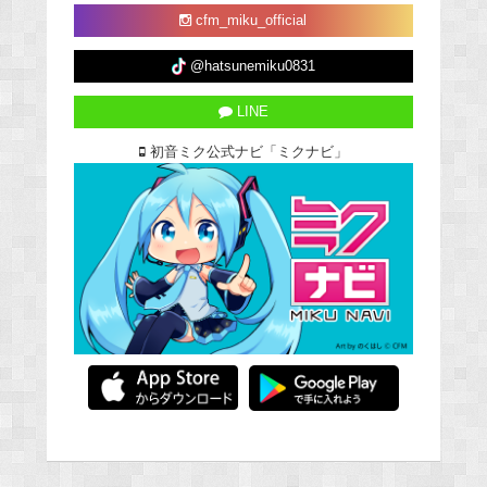
cfm_miku_official
@hatsunemiku0831
LINE
初音ミク公式ナビ「ミクナビ」