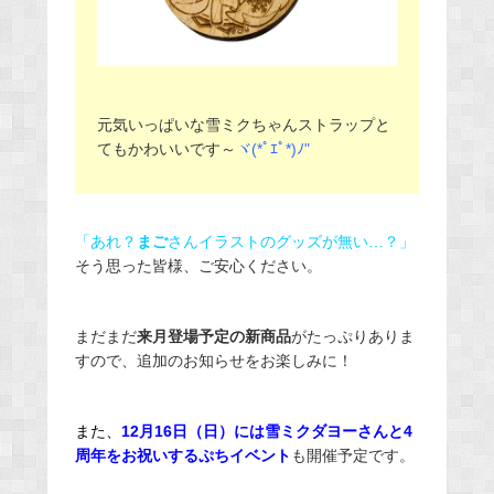
元気いっぱいな雪ミクちゃんストラップと
てもかわいいです～
ヾ(*ﾟｴﾟ*)ﾉ"
「あれ？
まご
さんイラストのグッズが無い…？」
そう思った皆様、ご安心ください。
まだまだ
来月登場予定の新商品
がたっぷりありま
すので、追加のお知らせをお楽しみに！
また、
12月16日（日）には雪ミクダヨーさんと4
周年をお祝いするぷちイベント
も開催予定です。