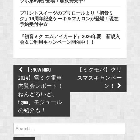
ラボ第5弾が登場！順次発売中♪
プリントスイーツのプリロールより「初音ミ
ク」19周年記念ケーキ＆マカロンが登場！現在
予約受付中☆
『初音ミク エムアイカード』2026年夏 新規入
会＆ご利用キャンペーン開催中！！
Post
【SNOW MIKU
【ミクモバ】クリ
navigation
2019】雪ミク電車
スマスキャンペー
内覧会レポート！
ン！
ねんどろいど、
figma、モジュール
の紹介も！
Search
for: