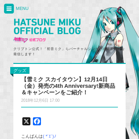
MENU
クリプトン公式！「初音ミク」らバーチャルシンガーの最新情報を
発信します！
グッズ
【雪ミク スカイタウン】12月14日
（金）発売の4th Anniversary!新商品
＆キャンペーンをご紹介！
2018年12月6日 17:00
X
F
a
こんばんは
( *´ｴ`)ﾉ
c