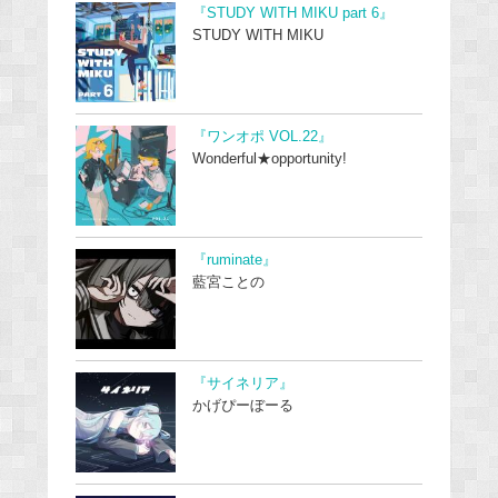
『STUDY WITH MIKU part 6』
STUDY WITH MIKU
『ワンオポ VOL.22』
Wonderful★opportunity!
『ruminate』
藍宮ことの
『サイネリア』
かげぴーぼーる