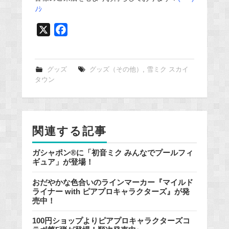
ﾉｼ
X
F
a
c
e
グッズ
グッズ（その他）
,
雪ミク スカイ
タウン
b
o
o
k
関連する記事
ガシャポン®に「初音ミク みんなでプールフィ
ギュア」が登場！
おだやかな色合いのラインマーカー『マイルド
ライナー with ピアプロキャラクターズ』が発
売中！
100円ショップよりピアプロキャラクターズコ