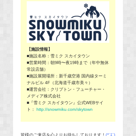
【施設情報】
■施設名称：雪ミク スカイタウン
■
営業時間：朝
9
時〜夜
19
時まで（年中無休
常設店舗）
■施設展開場所：新千歳空港 国内線ターミ
ナルビル 4F（北海道千歳市美々）
■運営会社：クリプトン・フューチャー・
メディア株式会社
■『雪ミク スカイタウン』公式WEBサイ
ト：
http://snowmiku.com/skytown
皆様のご来店を心よりお待ちしております！
(*´ｴ`)