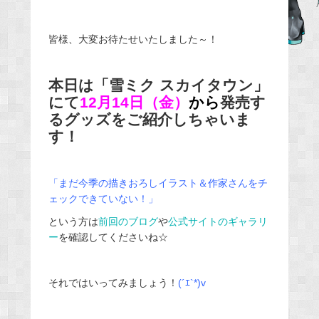
e
b
皆様、大変お待たせいたしました～！
o
o
本日は「雪ミク スカイタウン」
k
にて
12月14日（金）
から
発売す
るグッズをご紹介しちゃいま
す！
「まだ今季の描きおろしイラスト＆作家さんをチ
ェックできていない！」
という方は
前回のブログ
や
公式サイトのギャラリ
ー
を確認してくださいね☆
それではいってみましょう！
(´ｴ`*)v