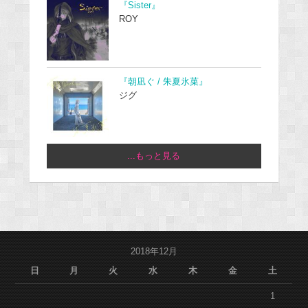
『Sister』
ROY
『朝凪ぐ / 朱夏氷菓』
ジグ
...もっと見る
2018年12月
日
月
火
水
木
金
土
1