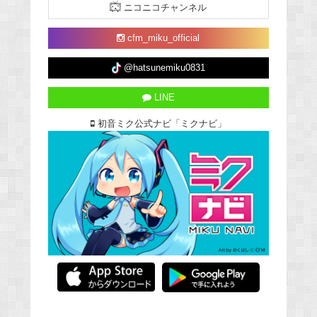
ニコニコチャンネル
cfm_miku_official
@hatsunemiku0831
LINE
初音ミク公式ナビ「ミクナビ」