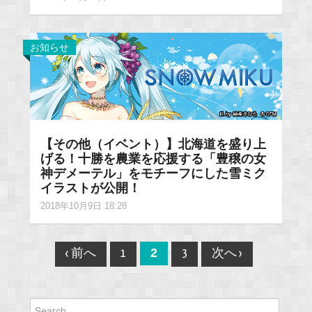
お知らせ
【その他（イベント）】北海道を盛り上
げる！十勝を農業を応援する「豊穣の女
神デメーテル」をモチーフにした雪ミク
イラストが公開！
2018年10月9日 18:28
Post
2
‹ 前へ
1
3
次へ ›
navigation
Search