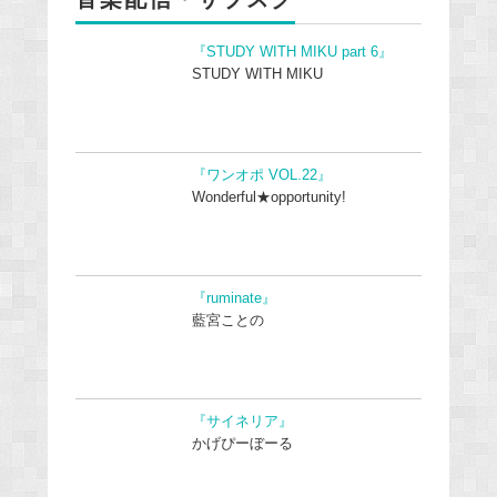
『STUDY WITH MIKU part 6』
STUDY WITH MIKU
『ワンオポ VOL.22』
Wonderful★opportunity!
『ruminate』
藍宮ことの
『サイネリア』
かげぴーぼーる