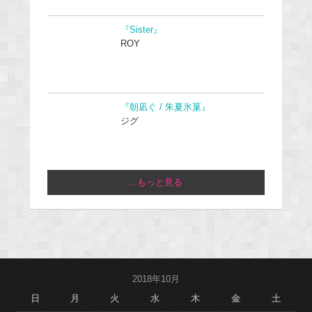
『Sister』
ROY
『朝凪ぐ / 朱夏氷菓』
ジグ
...もっと見る
2018年10月
日
月
火
水
木
金
土