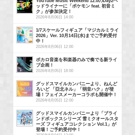
YouTube Music Weekend 12.0のDay2ヘ
ッドライナーに「ポケモン feat. 初音ミ
ク」が参加決定！
2026年8月06日 14:00
1/7スケールフィギュア「マジカルミライ
2026」Ver. 10月14日(水)までご予約受付
中！
2026年8月06日 12:00
ボカロ音楽を和楽器のみで奏でる新ライ
ブ企画！
2026年8月05日 18:00
グッドスマイルカンパニーより、ねんど
ろいど 「亞北ネル」「弱音ハク」が登
場！フェイスメーカーコラボも開催中！
2026年8月05日 12:00
グッドスマイルカンパニーより「ブライ
ンドボックスシリーズ 雪ミクオールスタ
ーズ フィギュアコレクション Vol.1」が
登場！ご予約受付中！