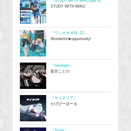
『STUDY WITH MIKU part 6』
STUDY WITH MIKU
『ワンオポ VOL.22』
Wonderful★opportunity!
『ruminate』
藍宮ことの
『サイネリア』
かげぴーぼーる
『Sister』