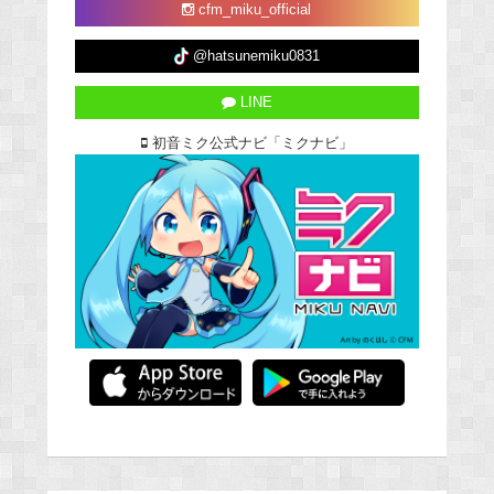
cfm_miku_official
@hatsunemiku0831
LINE
初音ミク公式ナビ「ミクナビ」