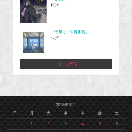
ROY
『朝凪ぐ / 朱夏氷菓』
ジグ
...もっと見る
2018年10月
日
月
火
水
木
金
土
1
2
3
4
5
6