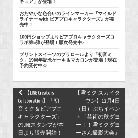
ギュア」が登場！
おだやかな色合いのラインマーカー『マイルド
ライナー with ピアプロキャラクターズ』が発
売中！
100円ショップよりピアプロキャラクターズコ
ラボ第5弾が登場！順次発売中♪
プリントスイーツのプリロールより「初音ミ
ク」19周年記念ケーキ＆マカロンが登場！現在
予約受付中☆
Post
【LINE Creators
【雪ミク スカイタ
navigation
Collaboration】「初
ウン】11月4日
音ミク＆ピアプロ
（日）ぷちイベン
キャラクターズ」
ト『芸術の秋ダヨ
のLINEスタンプが本
ー！！雪ミクダヨ
日より販売開始！
ーさん撮影大会』