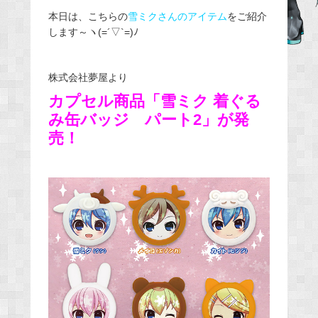
e
本日は、こちらの
雪ミクさんのアイテム
をご紹介
します～ヽ(=´▽`=)ﾉ
b
o
o
株式会社夢屋より
k
カプセル商品「雪ミク 着ぐる
み缶バッジ パート2」が発
売！