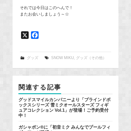
それでは今日はこのへんで！
またお会いしましょう～☆
X
F
a
c
e
グッズ
SNOW MIKU
,
グッズ（その他）
b
o
o
関連する記事
k
グッドスマイルカンパニーより「ブラインドボ
ックスシリーズ 雪ミクオールスターズ フィギ
ュアコレクション Vol.1」が登場！ご予約受付
中！
ガシャポン®に「初音ミク みんなでプールフィ