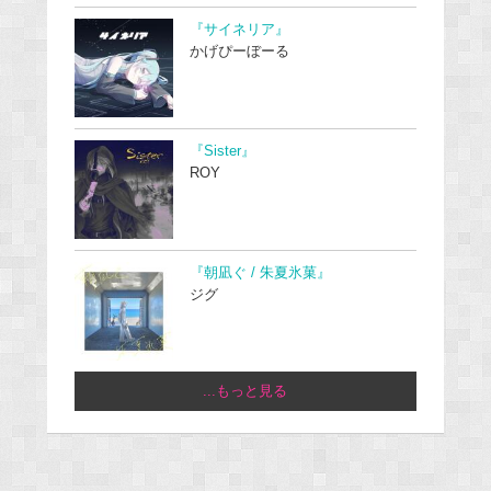
『サイネリア』
かげぴーぼーる
『Sister』
ROY
『朝凪ぐ / 朱夏氷菓』
ジグ
...もっと見る