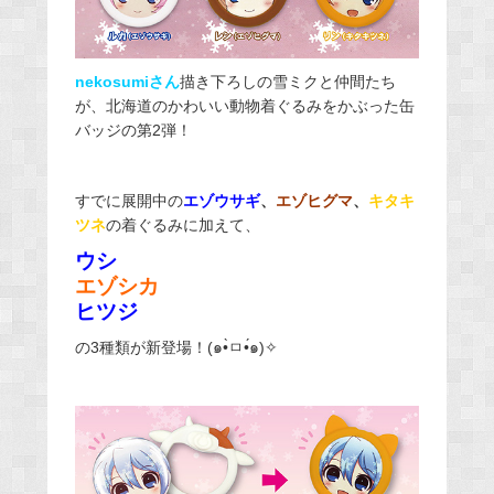
nekosumiさん
描き下ろしの雪ミクと仲間たち
が、北海道のかわいい動物着ぐるみをかぶった缶
バッジの第
2
弾！
すでに展開中の
エゾウサギ
、
エゾヒグマ
、
キタキ
ツネ
の着ぐるみに加えて、
ウシ
エゾシカ
ヒツジ
の3種類が新登場！(๑•̀ㅁ•́๑)✧