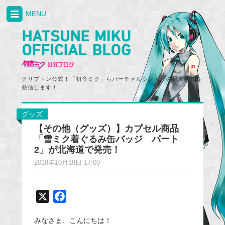
MENU
クリプトン公式！「初音ミク」らバーチャルシンガーの最新情報を
発信します！
グッズ
【その他（グッズ）】カプセル商品
「雪ミク着ぐるみ缶バッジ パート
2」が北海道で発売！
2018年10月18日 17:00
X
F
a
みなさま、こんにちは！
c