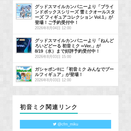
グッドスマイルカンパニーより「ブライ
ンドボックスシリーズ 雪ミクオールスタ
ーズ フィギュアコレクション Vol.1」が
登場！ご予約受付中！
2026年8月04日 12:00
グッドスマイルカンパニーより「ねんど
ろいどどーる 初音ミク ∞Ver.」が
8/19（水）まで好評予約受付中！
2026年8月03日 15:00
ガシャポン®に「初音ミク みんなでプー
ルフィギュア」が登場！
2026年8月03日 12:00
初音ミク関連リンク
@cfm_miku