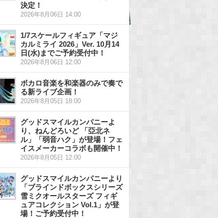
決定！
2026年8月06日 14:00
1/7スケールフィギュア「マジ
カルミライ 2026」Ver. 10月14
日(水)までご予約受付中！
2026年8月06日 12:00
ボカロ音楽を和楽器のみで奏で
る新ライブ企画！
2026年8月05日 18:00
グッドスマイルカンパニーよ
り、ねんどろいど 「亞北ネ
ル」「弱音ハク」が登場！フェ
イスメーカーコラボも開催中！
2026年8月05日 12:00
グッドスマイルカンパニーより
「ブラインドボックスシリーズ
雪ミクオールスターズ フィギ
ュアコレクション Vol.1」が登
場！ご予約受付中！