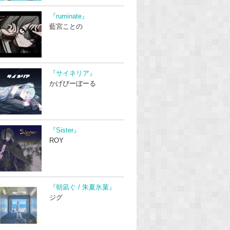
『ruminate』
藍宮ことの
『サイネリア』
かげぴーぼーる
『Sister』
ROY
『朝凪ぐ / 朱夏氷菓』
ジグ