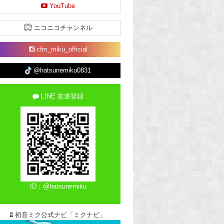
YouTube
ニコニコチャンネル
cfm_miku_official
@hatsunemiku0831
LINE 友達登録
ID：@hatsunemiku
初音ミク公式ナビ「ミクナビ」