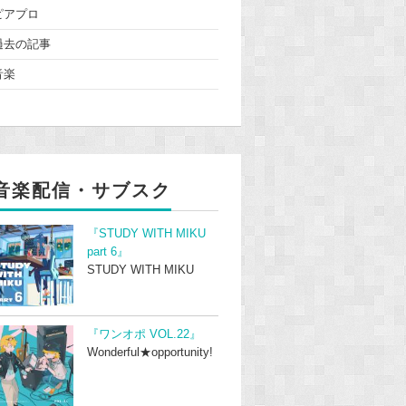
ピアプロ
過去の記事
音楽
音楽配信・サブスク
『STUDY WITH MIKU
part 6』
STUDY WITH MIKU
『ワンオポ VOL.22』
Wonderful★opportunity!