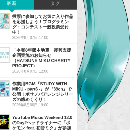
最新
タグ
投票に参加してお気に入り作品
を応援しよう！プログラミン
グ・コンテスト一般投票受付
中！
2026年8月07日 17:00
「令和8年熊本地震」復興支援
企画実施のお知らせ
（HATSUNE MIKU CHARITY
PROJECT）
2026年8月07日 12:00
作業用BGM『STUDY WITH
MIKU - part6 -』が『39ch』で
公開！ボサノバアレンジシリー
ズの締めくくり！
2026年8月06日 19:00
YouTube Music Weekend 12.0
のDay2ヘッドライナーに「ポ
ケモン feat. 初音ミク」が参加