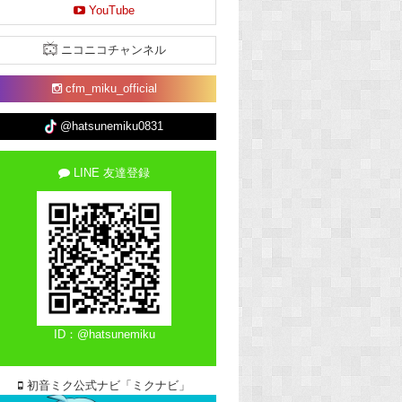
YouTube
ニコニコチャンネル
cfm_miku_official
@hatsunemiku0831
LINE 友達登録
ID：@hatsunemiku
初音ミク公式ナビ「ミクナビ」