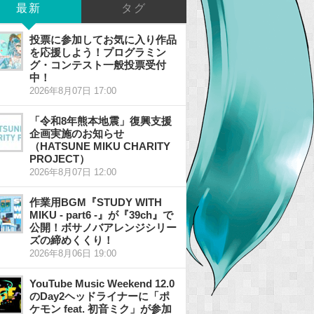
最新
タグ
投票に参加してお気に入り作品
を応援しよう！プログラミン
グ・コンテスト一般投票受付
中！
2026年8月07日 17:00
「令和8年熊本地震」復興支援
企画実施のお知らせ
（HATSUNE MIKU CHARITY
PROJECT）
2026年8月07日 12:00
作業用BGM『STUDY WITH
MIKU - part6 -』が『39ch』で
公開！ボサノバアレンジシリー
ズの締めくくり！
2026年8月06日 19:00
YouTube Music Weekend 12.0
のDay2ヘッドライナーに「ポ
ケモン feat. 初音ミク」が参加