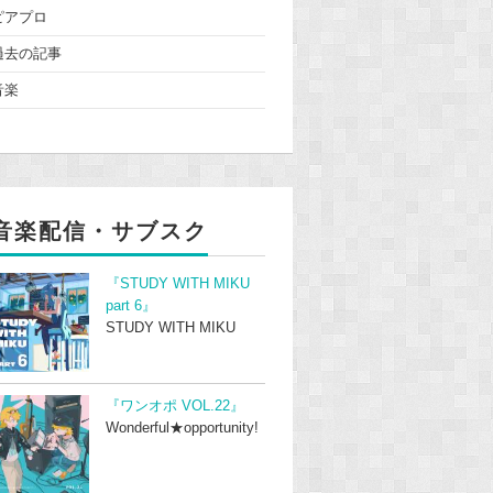
ピアプロ
過去の記事
音楽
音楽配信・サブスク
『STUDY WITH MIKU
part 6』
STUDY WITH MIKU
『ワンオポ VOL.22』
Wonderful★opportunity!