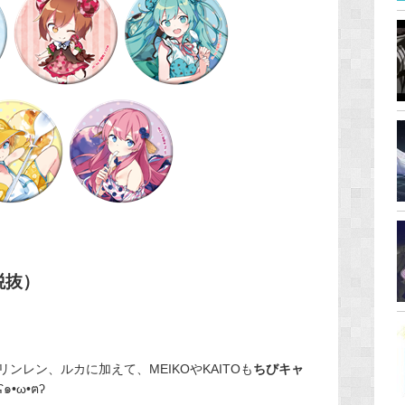
税抜）
ンレン、ルカに加えて、MEIKOやKAITOも
ちびキャ
•ω•ฅʔ