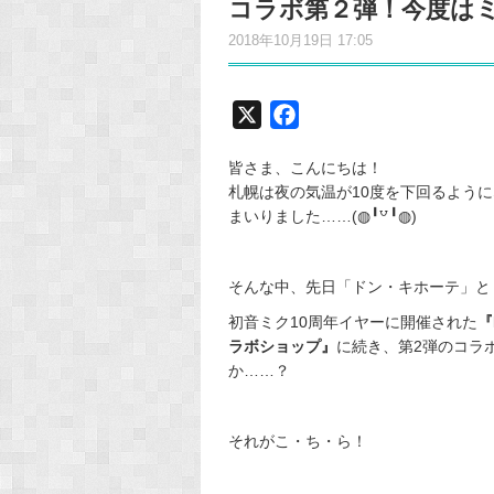
コラボ第２弾！今度は
2018年10月19日 17:05
X
F
a
皆さま、こんにちは！
c
札幌は夜の気温が10度を下回るよう
e
まいりました……(◍╹꒵╹◍)
b
o
o
そんな中、先日「ドン・キホーテ」と
k
初音ミク10周年イヤーに開催された
『
ラボショップ』
に続き、第2弾のコラ
か……？
それがこ・ち・ら！