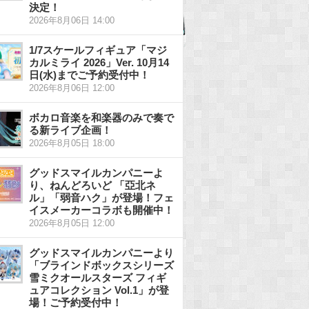
決定！
2026年8月06日 14:00
1/7スケールフィギュア「マジ
カルミライ 2026」Ver. 10月14
日(水)までご予約受付中！
2026年8月06日 12:00
ボカロ音楽を和楽器のみで奏で
る新ライブ企画！
2026年8月05日 18:00
グッドスマイルカンパニーよ
り、ねんどろいど 「亞北ネ
ル」「弱音ハク」が登場！フェ
イスメーカーコラボも開催中！
2026年8月05日 12:00
グッドスマイルカンパニーより
「ブラインドボックスシリーズ
雪ミクオールスターズ フィギ
ュアコレクション Vol.1」が登
場！ご予約受付中！