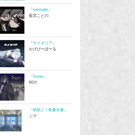
『ruminate』
藍宮ことの
『サイネリア』
かげぴーぼーる
『Sister』
ROY
『朝凪ぐ / 朱夏氷菓』
ジグ