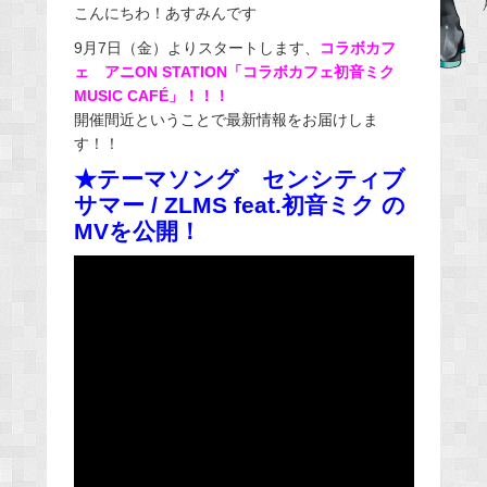
こんにちわ！あすみんです
c
e
9月7日（金）よりスタートします、
コラボカフ
ェ アニON STATION「コラボカフェ初音ミク
b
MUSIC CAFÉ」！！！
o
開催間近ということで最新情報をお届けしま
o
す！！
k
★テーマソング センシティブ
サマー / ZLMS feat.初音ミク の
MVを公開！