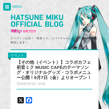
MENU
クリプトン公式！「初音ミク」らバーチャルシンガーの最新情報を
発信します！
イベント
【その他（イベント）】コラボカフェ
初音ミク MUSIC CAFÉのテーマソン
グ・オリジナルグッズ・コラボメニュ
ー公開！9月7日（金）よりオープン！
2018年9月4日 19:00
X
F
a