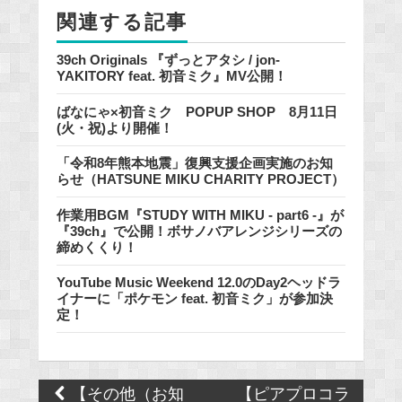
関連する記事
39ch Originals 『ずっとアタシ / jon-
YAKITORY feat. 初音ミク』MV公開！
ばなにゃ×初音ミク POPUP SHOP 8月11日
(火・祝)より開催！
「令和8年熊本地震」復興支援企画実施のお知
らせ（HATSUNE MIKU CHARITY PROJECT）
作業用BGM『STUDY WITH MIKU - part6 -』が
『39ch』で公開！ボサノバアレンジシリーズの
締めくくり！
YouTube Music Weekend 12.0のDay2ヘッドラ
イナーに「ポケモン feat. 初音ミク」が参加決
定！
Post
【その他（お知
【ピアプロコラ