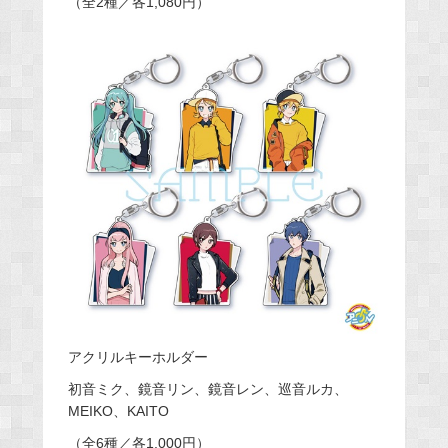
（全2種／各1,080円）
アクリルキーホルダー
初音ミク、鏡音リン、鏡音レン、巡音ルカ、
MEIKO、KAITO
（全6種／各1,000円）