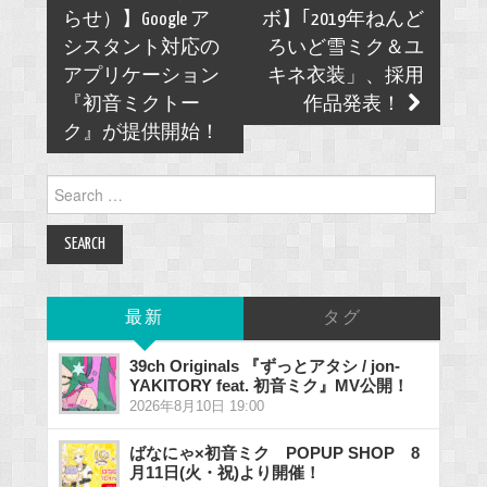
navigation
らせ）】Google ア
ボ】｢2019年ねんど
シスタント対応の
ろいど雪ミク＆ユ
アプリケーション
キネ衣装」、採用
『初音ミクトー
作品発表！
ク』が提供開始！
Search
for:
最新
タグ
39ch Originals 『ずっとアタシ / jon-
YAKITORY feat. 初音ミク』MV公開！
2026年8月10日 19:00
ばなにゃ×初音ミク POPUP SHOP 8
月11日(火・祝)より開催！