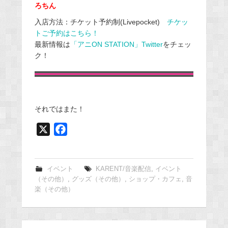
ろちん
入店方法：チケット予約制(Livepocket)
チケッ
トご予約はこちら！
最新情報は
「アニON STATION」Twitter
をチェッ
ク！
それではまた！
X
F
a
c
e
イベント
KARENT/音楽配信
,
イベント
（その他）
,
グッズ（その他）
,
ショップ・カフェ
,
音
b
楽（その他）
o
o
k