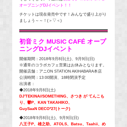
オープニングDJイベント！！
チケットは現在発売中です！みんなで盛り上がり
ましょう～～！(＞▽＜)
初音ミク MUSIC CAFÉ オープ
ニングDJイベント
開催期間：2018年9月8日(土)、9月9日(日)
※通常のコラボカフェ営業はお休みとなります。
開催店舗：アニON STATION AKIHABARA本店
公演時間：13:00開演、18時閉演予定
出演者：
◆2018年9月8日(土)
DJ'TEKINA//SOMETHING、さつき が てんこも
り、鬱
P、
KAN TAKAHIKO、
GuySaaN DECO*27(トーク)
◆2018年9月8日(土)、9月9日(日)
八王子P、雄之助、
ATOLS、
Batsu、
Taahii、め