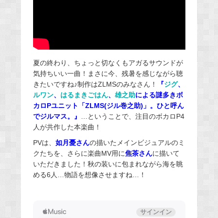
夏の終わり、ちょっと切なくもアガるサウンドが
気持ちいい一曲！まさに今、残暑を感じながら聴
きたいですね♪制作はZLMSのみなさん！
『
ジグ
、
ルワン
、
はるまきごはん
、
雄之助
による謎多きボ
カロPユニット「ZLMS(ジル巻之助)」。ひと呼ん
でジルマス。』
…ということで、注目のボカロP4
人が共作した本楽曲！
PVは、
如月憂さん
の描いたメインビジュアルのミ
クたちを、さらに楽曲MV用に
焦茶さん
に描いて
いただきました！秋の装いに包まれながら海を眺
める6人…物語を想像させますね…！