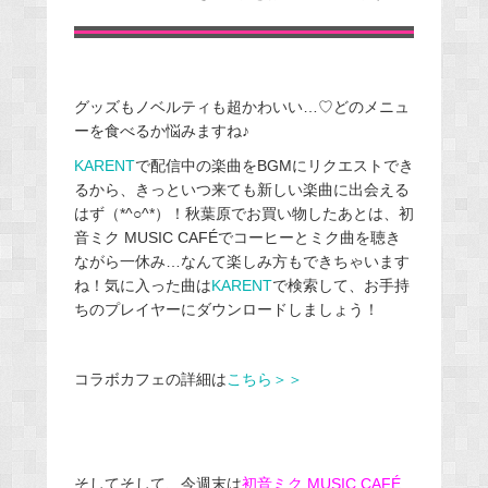
グッズもノベルティも超かわいい…♡どのメニュ
ーを食べるか悩みますね♪
KARENT
で配信中の楽曲をBGMにリクエストでき
るから、きっといつ来ても新しい楽曲に出会える
はず（*^○^*）！秋葉原でお買い物したあとは、初
音ミク MUSIC CAFÉでコーヒーとミク曲を聴き
ながら一休み…なんて楽しみ方もできちゃいます
ね！気に入った曲は
KARENT
で検索して、お手持
ちのプレイヤーにダウンロードしましょう！
コラボカフェの詳細は
こちら＞＞
そしてそして、今週末は
初音ミク MUSIC CAFÉ