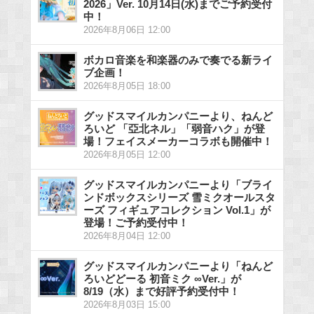
2026」Ver. 10月14日(水)までご予約受付
中！
2026年8月06日 12:00
ボカロ音楽を和楽器のみで奏でる新ライ
ブ企画！
2026年8月05日 18:00
グッドスマイルカンパニーより、ねんど
ろいど 「亞北ネル」「弱音ハク」が登
場！フェイスメーカーコラボも開催中！
2026年8月05日 12:00
グッドスマイルカンパニーより「ブライ
ンドボックスシリーズ 雪ミクオールスタ
ーズ フィギュアコレクション Vol.1」が
登場！ご予約受付中！
2026年8月04日 12:00
グッドスマイルカンパニーより「ねんど
ろいどどーる 初音ミク ∞Ver.」が
8/19（水）まで好評予約受付中！
2026年8月03日 15:00