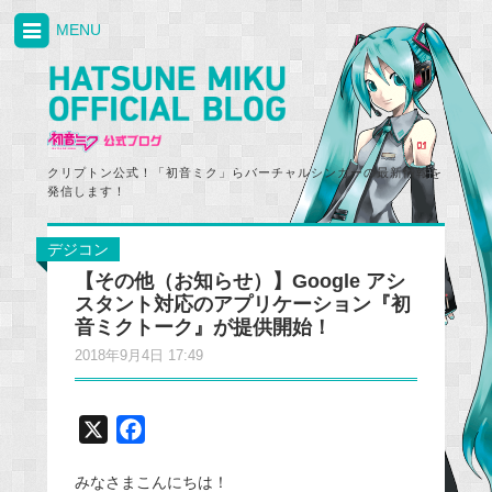
MENU
クリプトン公式！「初音ミク」らバーチャルシンガーの最新情報を
発信します！
デジコン
【その他（お知らせ）】Google アシ
スタント対応のアプリケーション『初
音ミクトーク』が提供開始！
2018年9月4日 17:49
X
F
a
みなさまこんにちは！
c