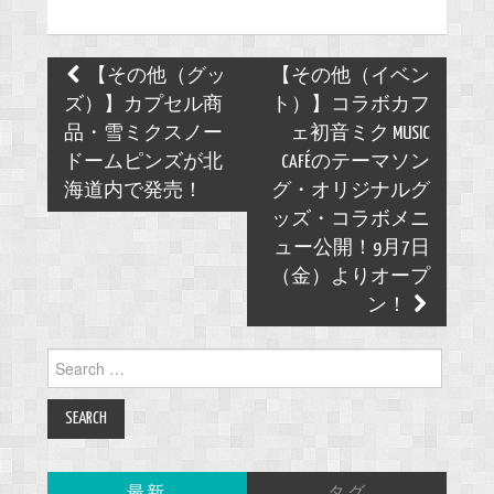
Post
【その他（グッ
【その他（イベン
navigation
ズ）】カプセル商
ト）】コラボカフ
品・雪ミクスノー
ェ初音ミク MUSIC
ドームピンズが北
CAFÉのテーマソン
海道内で発売！
グ・オリジナルグ
ッズ・コラボメニ
ュー公開！9月7日
（金）よりオープ
ン！
Search
for:
最新
タグ