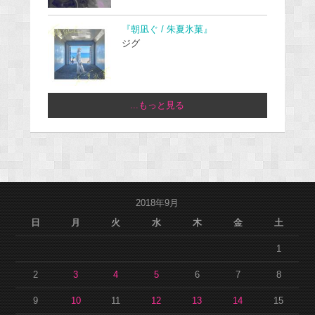
『朝凪ぐ / 朱夏氷菓』
ジグ
...もっと見る
2018年9月
日
月
火
水
木
金
土
1
2
3
4
5
6
7
8
9
10
11
12
13
14
15