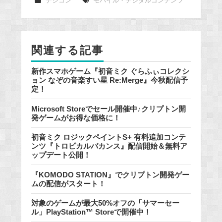
e
デジコン
モバイル・デジタルコンテンツ
b
o
o
関連する記事
k
新作スマホゲーム『初音ミク ぐらふぃコレクシ
ョン なぞの音楽すい星 Re:Merge』今秋配信予
定！
Microsoft Storeでセール開催中♪クリプトン開
発ゲームがお得な価格に！
初音ミク ロジックペイントS+ 有料追加コンテ
ンツ『トロピカルバカンス』配信開始＆無料ア
ップデート公開！
『KOMODO STATION』でクリプトン開発ゲー
ムの配信がスタート！
対象のゲームが最大50%オフの「サマーセー
ル」PlayStation™ Storeで開催中！