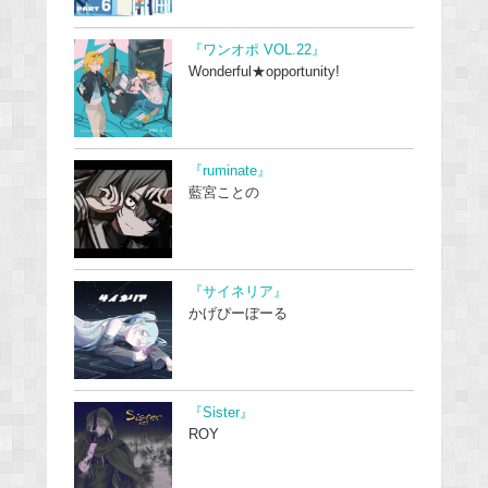
『ワンオポ VOL.22』
Wonderful★opportunity!
『ruminate』
藍宮ことの
『サイネリア』
かげぴーぼーる
『Sister』
ROY