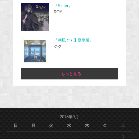
『Sister』
ROY
『朝凪ぐ / 朱夏氷菓』
ジグ
...もっと見る
2018年9月
日
月
火
水
木
金
土
1