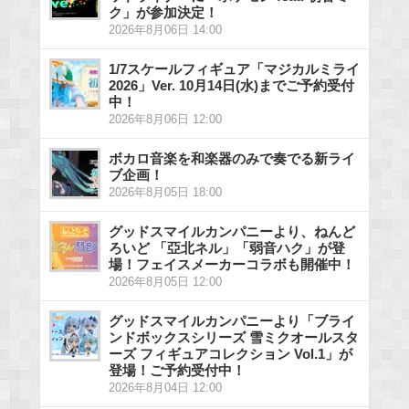
ク」が参加決定！
2026年8月06日 14:00
1/7スケールフィギュア「マジカルミライ
2026」Ver. 10月14日(水)までご予約受付
中！
2026年8月06日 12:00
ボカロ音楽を和楽器のみで奏でる新ライ
ブ企画！
2026年8月05日 18:00
グッドスマイルカンパニーより、ねんど
ろいど 「亞北ネル」「弱音ハク」が登
場！フェイスメーカーコラボも開催中！
2026年8月05日 12:00
グッドスマイルカンパニーより「ブライ
ンドボックスシリーズ 雪ミクオールスタ
ーズ フィギュアコレクション Vol.1」が
登場！ご予約受付中！
2026年8月04日 12:00