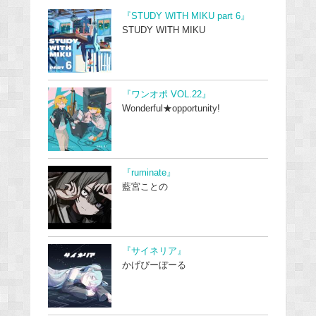
『STUDY WITH MIKU part 6』
STUDY WITH MIKU
『ワンオポ VOL.22』
Wonderful★opportunity!
『ruminate』
藍宮ことの
『サイネリア』
かげぴーぼーる