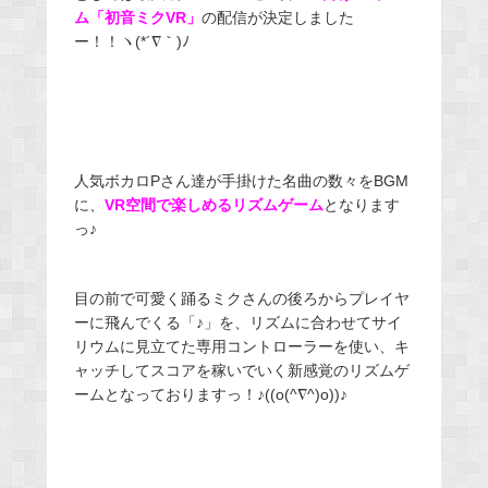
ム「初音ミクVR」
の配信が決定しました
ー！！ヽ(*´∇｀)ﾉ
人気ボカロPさん達が手掛けた名曲の数々をBGM
に、
VR空間で楽しめるリズムゲーム
となります
っ♪
目の前で可愛く踊るミクさんの後ろからプレイヤ
ーに飛んでくる「♪」を、リズムに合わせてサイ
リウムに見立てた専用コントローラーを使い、キ
ャッチしてスコアを稼いでいく新感覚のリズムゲ
ームとなっておりますっ！♪((o(^∇^)o))♪