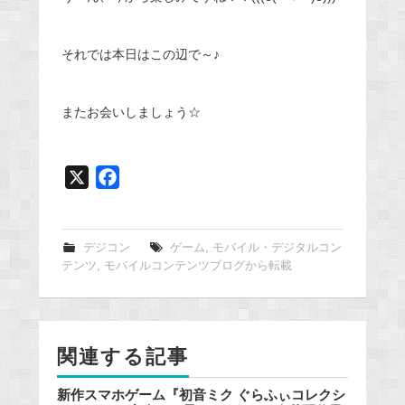
それでは本日はこの辺で～♪
またお会いしましょう☆
X
F
a
c
e
デジコン
ゲーム
,
モバイル・デジタルコン
テンツ
,
モバイルコンテンツブログから転載
b
o
o
k
関連する記事
新作スマホゲーム『初音ミク ぐらふぃコレクシ