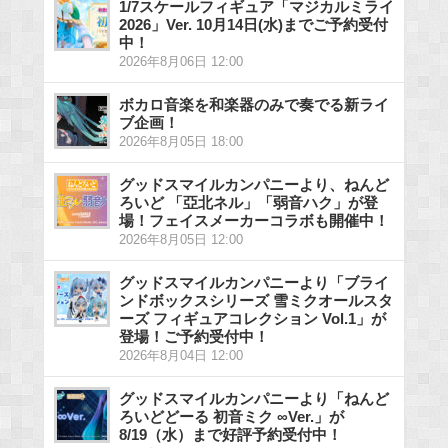
1/7スケールフィギュア「マジカルミライ
2026」Ver. 10月14日(水)までご予約受付
中！
2026年8月06日 12:00
ボカロ音楽を和楽器のみで奏でる新ライ
ブ企画！
2026年8月05日 18:00
グッドスマイルカンパニーより、ねんど
ろいど 「亞北ネル」「弱音ハク」が登
場！フェイスメーカーコラボも開催中！
2026年8月05日 12:00
グッドスマイルカンパニーより「ブライ
ンドボックスシリーズ 雪ミクオールスタ
ーズ フィギュアコレクション Vol.1」が
登場！ご予約受付中！
2026年8月04日 12:00
グッドスマイルカンパニーより「ねんど
ろいどどーる 初音ミク ∞Ver.」が
8/19（水）まで好評予約受付中！