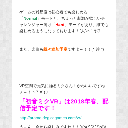
ゲームの難易度は初心者でも楽しめる
「
Normal
」モードと、ちょっと刺激が欲しいチ
ャレンジャー向け「
Hard
」モードがあり、誰でも
楽しめるようになっております！(人´ω｀*)♡
また、楽曲も
続々追加予定
ですよ～！！(*´艸`*)
VR空間で元気に踊るミクさん！かわいいですね
ぇ～！ヽ(*´∀`)ノ
「初音ミクVR」は2018年春、配
信予定です！
http://promo.degicagames.com/vr/
う～ん、今から楽しみですね！！(((o(*ﾟ▽ﾟ*)o)))