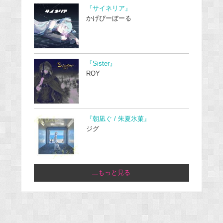
『サイネリア』
かげぴーぼーる
『Sister』
ROY
『朝凪ぐ / 朱夏氷菓』
ジグ
...もっと見る