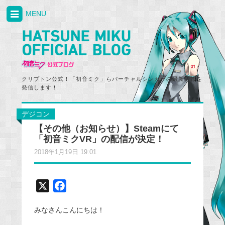
MENU
クリプトン公式！「初音ミク」らバーチャルシンガーの最新情報を
発信します！
デジコン
【その他（お知らせ）】Steamにて
「初音ミクVR」の配信が決定！
2018年1月19日 19:01
X
F
a
みなさんこんにちは！
c
e