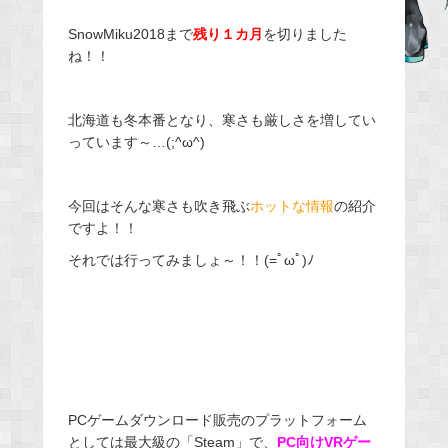
b
SnowMiku2018まで
残り１カ月
を切りました
o
ね！！
o
k
北海道も冬本番となり、寒さも厳しさを増してい
っています～…(;^ω^)
今回はそんな寒さも吹き飛ぶ
ホットな情報
の紹介
ですよ！！
それでは行ってみましょ～！！(=ﾟωﾟ)ﾉ
PCゲームダウンロード販売のプラットフォーム
としては最大級の「Steam」で、
PC向けVRゲー