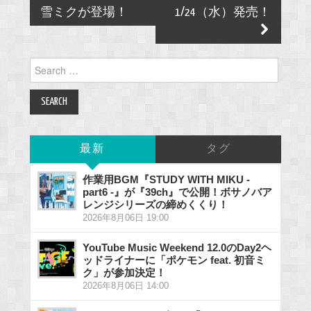
雪ミクが登場！
1/24（水）発売！
Search
for:
最新
タグ
作業用BGM『STUDY WITH MIKU -
part6 -』が『39ch』で公開！ボサノバア
レンジシリーズの締めくくり！
2026年8月06日 19:00
YouTube Music Weekend 12.0のDay2ヘ
ッドライナーに「ポケモン feat. 初音ミ
ク」が参加決定！
2026年8月06日 14:00