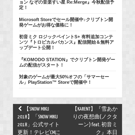
ョン なぞの音楽すい星 Re:Merge』今秋配信予
定！
Microsoft Storeでセール開催中♪クリプトン開
発ゲームがお得な価格に！
初音ミク ロジックペイントS+ 有料追加コンテ
ンツ『トロピカルバカンス』配信開始＆無料ア
ップデート公開！
『KOMODO STATION』でクリプトン開発ゲー
ムの配信がスタート！
対象のゲームが最大50%オフの「サマーセー
ル」PlayStation™ Storeで開催中！
Post
【SNOW MIKU
【KARENT】『雪あか
navigation
2018】「SNOW MIKU
りの夜想曲(ノクタ
2018」公式サイト
ーン) feat. 初音ミ
更新！テレビCMに
ク』本日