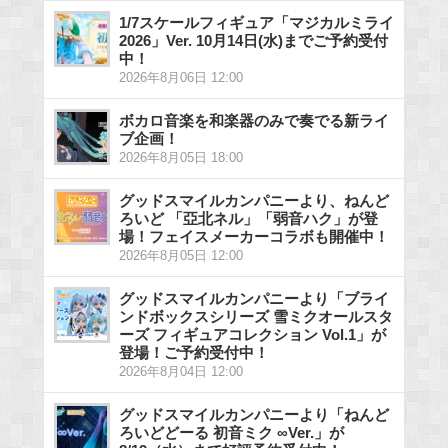
1/7スケールフィギュア「マジカルミライ
2026」Ver. 10月14日(水)までご予約受付
中！
2026年8月06日 12:00
ボカロ音楽を和楽器のみで奏でる新ライ
ブ企画！
2026年8月05日 18:00
グッドスマイルカンパニーより、ねんど
ろいど 「亞北ネル」「弱音ハク」が登
場！フェイスメーカーコラボも開催中！
2026年8月05日 12:00
グッドスマイルカンパニーより「ブライ
ンドボックスシリーズ 雪ミクオールスタ
ーズ フィギュアコレクション Vol.1」が
登場！ご予約受付中！
2026年8月04日 12:00
グッドスマイルカンパニーより「ねんど
ろいどどーる 初音ミク ∞Ver.」が