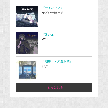
『サイネリア』
かげぴーぼーる
『Sister』
ROY
『朝凪ぐ / 朱夏氷菓』
ジグ
...もっと見る