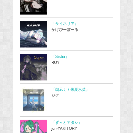
『サイネリア』
かげぴーぼーる
『Sister』
ROY
『朝凪ぐ / 朱夏氷菓』
ジグ
『ずっとアタシ』
jon-YAKITORY