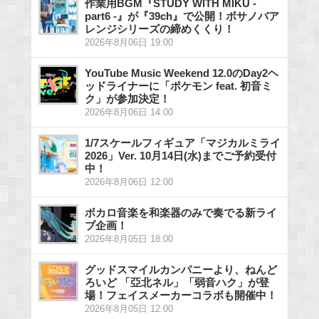
作業用BGM『STUDY WITH MIKU -
part6 -』が『39ch』で公開！ボサノバア
レンジシリーズの締めくくり！
2026年8月06日 19:00
YouTube Music Weekend 12.0のDay2ヘ
ッドライナーに「ポケモン feat. 初音ミ
ク」が参加決定！
2026年8月06日 14:00
1/7スケールフィギュア「マジカルミライ
2026」Ver. 10月14日(水)までご予約受付
中！
2026年8月06日 12:00
ボカロ音楽を和楽器のみで奏でる新ライ
ブ企画！
2026年8月05日 18:00
グッドスマイルカンパニーより、ねんど
ろいど 「亞北ネル」「弱音ハク」が登
場！フェイスメーカーコラボも開催中！
2026年8月05日 12:00