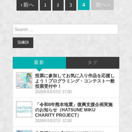
Post
4
次へ ›
‹ 前へ
1
2
3
navigation
Search
for:
最新
タグ
投票に参加してお気に入り作品を応援し
よう！プログラミング・コンテスト一般
投票受付中！
2026年8月07日 17:00
「令和8年熊本地震」復興支援企画実施
のお知らせ（HATSUNE MIKU
CHARITY PROJECT）
2026年8月07日 12:00