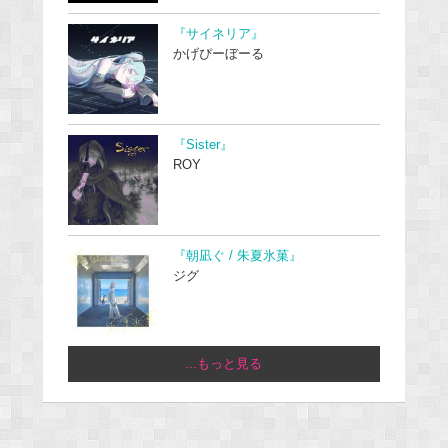
『サイネリア』
かげぴーぼーる
『Sister』
ROY
『朝凪ぐ / 朱夏氷菓』
ジグ
...もっと見る