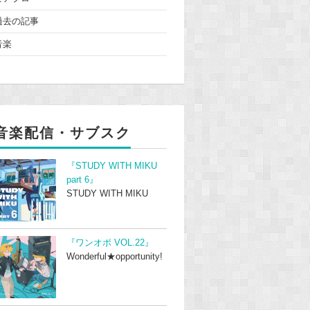
過去の記事
音楽
音楽配信・サブスク
『STUDY WITH MIKU
part 6』
STUDY WITH MIKU
『ワンオポ VOL.22』
Wonderful★opportunity!