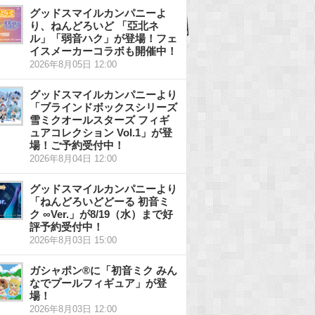
グッドスマイルカンパニーよ
り、ねんどろいど 「亞北ネ
ル」「弱音ハク」が登場！フェ
イスメーカーコラボも開催中！
2026年8月05日 12:00
グッドスマイルカンパニーより
「ブラインドボックスシリーズ
雪ミクオールスターズ フィギ
ュアコレクション Vol.1」が登
場！ご予約受付中！
2026年8月04日 12:00
グッドスマイルカンパニーより
「ねんどろいどどーる 初音ミ
ク ∞Ver.」が8/19（水）まで好
評予約受付中！
2026年8月03日 15:00
ガシャポン®に「初音ミク みん
なでプールフィギュア」が登
場！
2026年8月03日 12:00