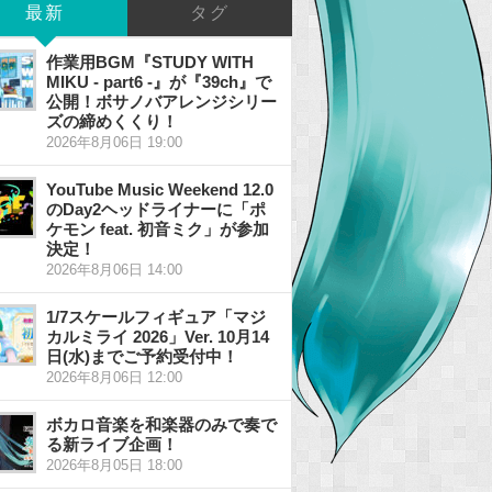
最新
タグ
作業用BGM『STUDY WITH
MIKU - part6 -』が『39ch』で
公開！ボサノバアレンジシリー
ズの締めくくり！
2026年8月06日 19:00
YouTube Music Weekend 12.0
のDay2ヘッドライナーに「ポ
ケモン feat. 初音ミク」が参加
決定！
2026年8月06日 14:00
1/7スケールフィギュア「マジ
カルミライ 2026」Ver. 10月14
日(水)までご予約受付中！
2026年8月06日 12:00
ボカロ音楽を和楽器のみで奏で
る新ライブ企画！
2026年8月05日 18:00