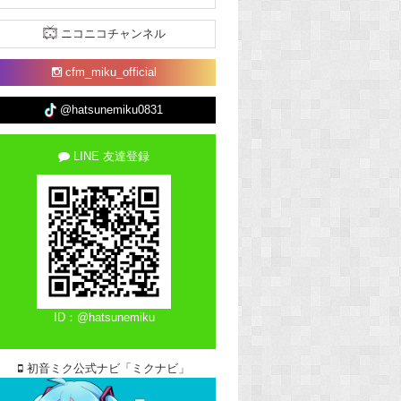
ニコニコチャンネル
cfm_miku_official
@hatsunemiku0831
LINE 友達登録
ID：@hatsunemiku
初音ミク公式ナビ「ミクナビ」