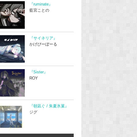
『ruminate』
藍宮ことの
『サイネリア』
かげぴーぼーる
『Sister』
ROY
『朝凪ぐ / 朱夏氷菓』
ジグ