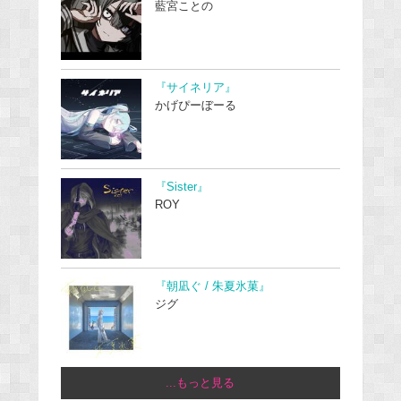
藍宮ことの
『サイネリア』
かげぴーぼーる
『Sister』
ROY
『朝凪ぐ / 朱夏氷菓』
ジグ
...もっと見る