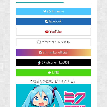
@cfm_miku
facebook
YouTube
ニコニコチャンネル
cfm_miku_official
@hatsunemiku0831
LINE
初音ミク公式ナビ「ミクナビ」