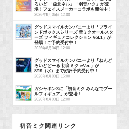
ろいど 「亞北ネル」「弱音ハク」が登
場！フェイスメーカーコラボも開催中！
2026年8月05日 12:00
グッドスマイルカンパニーより「ブライ
ンドボックスシリーズ 雪ミクオールスタ
ーズ フィギュアコレクション Vol.1」が
登場！ご予約受付中！
2026年8月04日 12:00
グッドスマイルカンパニーより「ねんど
ろいどどーる 初音ミク ∞Ver.」が
8/19（水）まで好評予約受付中！
2026年8月03日 15:00
ガシャポン®に「初音ミク みんなでプー
ルフィギュア」が登場！
2026年8月03日 12:00
初音ミク関連リンク