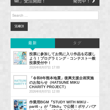
Ver.」受注開始！
発売中！
Search
for:
最新
タグ
投票に参加してお気に入り作品を応援し
よう！プログラミング・コンテスト一般
投票受付中！
2026年8月07日 17:00
「令和8年熊本地震」復興支援企画実施
のお知らせ（HATSUNE MIKU
CHARITY PROJECT）
2026年8月07日 12:00
作業用BGM『STUDY WITH MIKU -
part6 -』が『39ch』で公開！ボサノバア