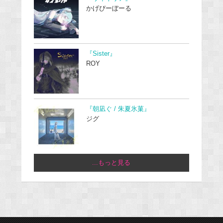
かげぴーぼーる
『Sister』
ROY
『朝凪ぐ / 朱夏氷菓』
ジグ
...もっと見る