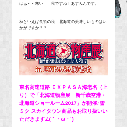
はぁ～～寒い！！秋ですね！あすみんです。
c
e
b
秋といえば食欲の秋！北海道の美味しいものはい
o
かがですか？？
o
k
東名高速道路 ＥＸＰＡＳＡ海老名（上
り）で「北海道物産展 新千歳空港・
北海道ショールーム2017
」が開催♪雪
ミク スカイタウン商品もお取り扱いい
ただきます∠(｀・ω・´)