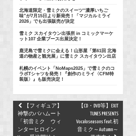
北海道限定・雪ミクのスイーツ“濃厚いちご
味”が7月15日より新発売！「マジカルミライ
2026」でも出張販売が決定
雪ミク スカイタウン出張所 in コミックマーケ
ット107 企業ブース出展決定！
鹿児島で雪ミクに会える！山形屋「第61回 北海
道の物産と観光展」に雪ミク スカイタウン出店
札幌のイベント「NoMaps2025」で雪ミクのコ
ラボTシャツを発売！『創作のミライ〈CFM特
装版〉』も販売決定！
Post
【フィギュア】
【CD・DVD等】EXIT
navigation
神撃のバハムート
TUNES PRESENTS
「初音ミク ウィ
Vocaloseasons feat.初
ンターヒロイン
音ミク～Autumn～