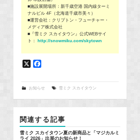
■施設展開場所：新千歳空港 国内線ターミ
ナルビル 4F（北海道千歳市美々）
■運営会社：クリプトン・フューチャー・
メディア株式会社
■『雪ミク スカイタウン』公式WEBサイ
ト：
http://snowmiku.com/skytown
X
F
a
c
e
お知らせ
雪ミク スカイタウン
b
o
o
関連する記事
k
雪ミク スカイタウン夏の新商品と「マジカルミ
ライ 2026」出展のお知らせ！