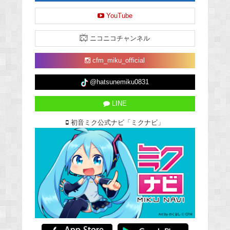
YouTube
ニコニコチャンネル
cfm_miku_official
@hatsunemiku0831
LINE
初音ミク公式ナビ「ミクナビ」