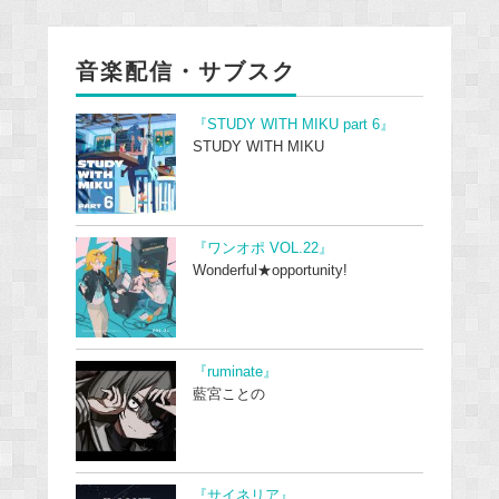
音楽配信・サブスク
『STUDY WITH MIKU part 6』
STUDY WITH MIKU
『ワンオポ VOL.22』
Wonderful★opportunity!
『ruminate』
藍宮ことの
『サイネリア』