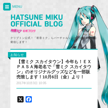
MENU
クリプトン公式！「初音ミク」らバーチャルシンガーの最新情報を
発信します！
お知らせ
【雪ミク スカイタウン】今年も！ＥＸ
ＰＡＳＡ海老名で「雪ミク スカイタウ
ン」のオリジナルグッズなどを一部販
売致します！10月6日（金）より！
2017年10月3日 10:05
X
F
a