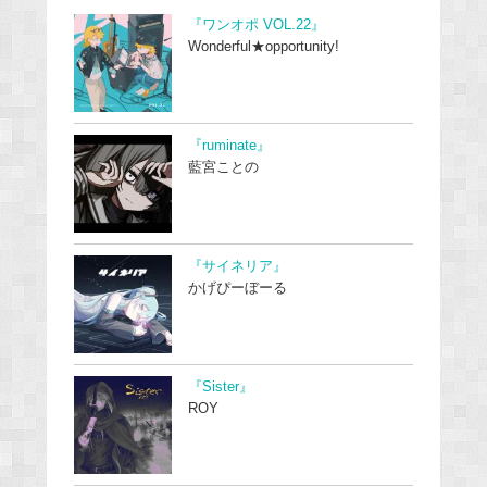
『ワンオポ VOL.22』
Wonderful★opportunity!
『ruminate』
藍宮ことの
『サイネリア』
かげぴーぼーる
『Sister』
ROY