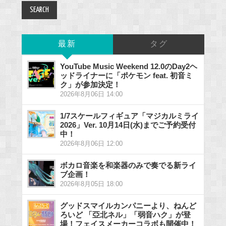
最新
タグ
YouTube Music Weekend 12.0のDay2ヘ
ッドライナーに「ポケモン feat. 初音ミ
ク」が参加決定！
2026年8月06日 14:00
1/7スケールフィギュア「マジカルミライ
2026」Ver. 10月14日(水)までご予約受付
中！
2026年8月06日 12:00
ボカロ音楽を和楽器のみで奏でる新ライ
ブ企画！
2026年8月05日 18:00
グッドスマイルカンパニーより、ねんど
ろいど 「亞北ネル」「弱音ハク」が登
場！フェイスメーカーコラボも開催中！