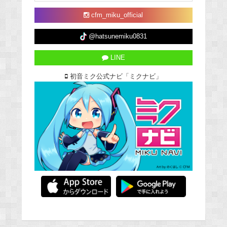
cfm_miku_official
@hatsunemiku0831
LINE
初音ミク公式ナビ「ミクナビ」