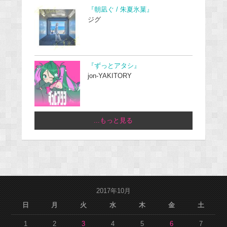
『朝凪ぐ / 朱夏氷菓』
ジグ
『ずっとアタシ』
jon-YAKITORY
...もっと見る
2017年10月
日
月
火
水
木
金
土
1
2
3
4
5
6
7