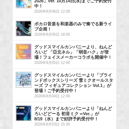
2026」Ver. 10月14日(水)までご予約受付
中！
2026年8月06日 12:00
ボカロ音楽を和楽器のみで奏でる新ライ
ブ企画！
2026年8月05日 18:00
グッドスマイルカンパニーより、ねんど
ろいど 「亞北ネル」「弱音ハク」が登
場！フェイスメーカーコラボも開催中！
2026年8月05日 12:00
グッドスマイルカンパニーより「ブライ
ンドボックスシリーズ 雪ミクオールスタ
ーズ フィギュアコレクション Vol.1」が
登場！ご予約受付中！
2026年8月04日 12:00
グッドスマイルカンパニーより「ねんど
ろいどどーる 初音ミク ∞Ver.」が
8/19（水）まで好評予約受付中！
2026年8月03日 15:00