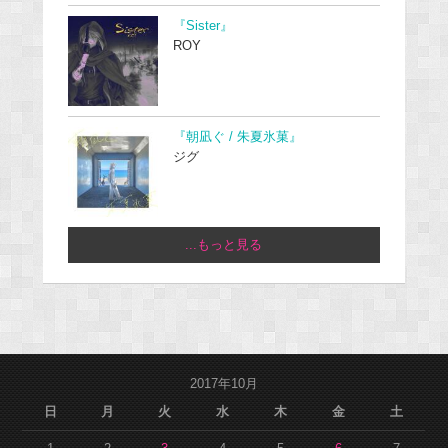
『Sister』
ROY
『朝凪ぐ / 朱夏氷菓』
ジグ
...もっと見る
2017年10月
日
月
火
水
木
金
土