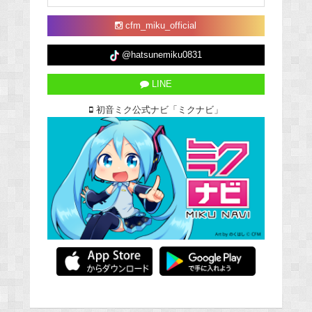
cfm_miku_official
@hatsunemiku0831
LINE
初音ミク公式ナビ「ミクナビ」