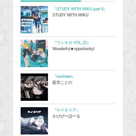
『STUDY WITH MIKU part 6』
STUDY WITH MIKU
『ワンオポ VOL.22』
Wonderful★opportunity!
『ruminate』
藍宮ことの
『サイネリア』
かげぴーぼーる