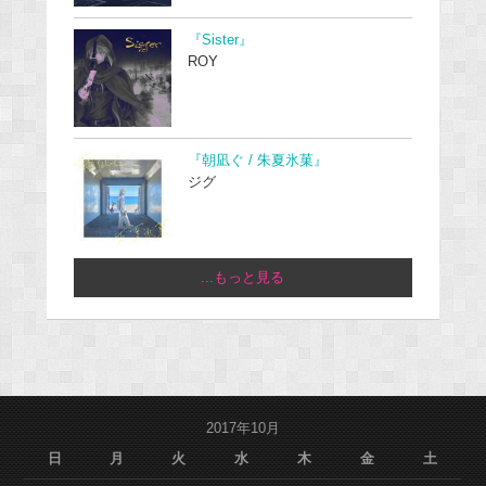
『Sister』
ROY
『朝凪ぐ / 朱夏氷菓』
ジグ
...もっと見る
2017年10月
日
月
火
水
木
金
土