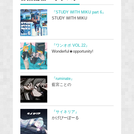
『STUDY WITH MIKU part 6』
STUDY WITH MIKU
『ワンオポ VOL.22』
Wonderful★opportunity!
『ruminate』
藍宮ことの
『サイネリア』
かげぴーぼーる