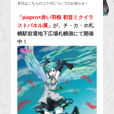
本日はこちらのコラボについてのお知らせ！
e
b
「piapro×赤い羽根 初音ミクイラ
o
ストパネル展」
が、チ・カ・ホ札
o
k
幌駅前通地下広場札幌側にて開催
中！