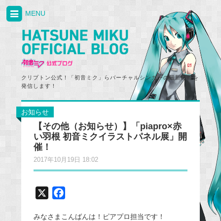
MENU
クリプトン公式！「初音ミク」らバーチャルシンガーの最新情報を
発信します！
お知らせ
【その他（お知らせ）】「piapro×赤
い羽根 初音ミクイラストパネル展」開
催！
2017年10月19日 18:02
X
F
a
みなさまこんばんは！ピアプロ担当です！
c