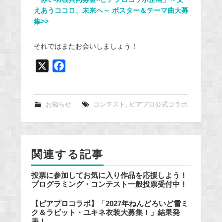
えあうココロ、未来へ～ ポスター＆テーマ曲大募
集>>
それではまたお会いしましょう！
X
F
a
c
e
お知らせ
コンテスト
,
ピアプロ公式コラボ
b
o
o
関連する記事
k
投票に参加してお気に入り作品を応援しよう！
プログラミング・コンテスト一般投票受付中！
【ピアプロコラボ】「2027年ねんどろいど雪ミ
ク＆ラビット・ユキネ衣装大募集！」結果発
表！