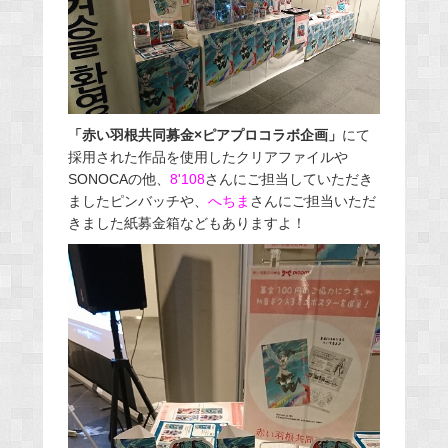
「赤い羽根共同募金×ピアプロコラボ企画」
にて
採用された作品を使用したクリアファイルや
SONOCAの他、
8'108
さんにご担当していただき
ましたピンバッチや、
へちま
さんにご担当いただ
きました紙募金箱などもありますよ！