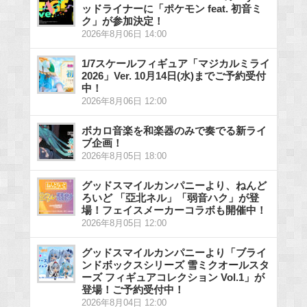
ッドライナーに「ポケモン feat. 初音ミ
ク」が参加決定！
2026年8月06日 14:00
1/7スケールフィギュア「マジカルミライ
2026」Ver. 10月14日(水)までご予約受付
中！
2026年8月06日 12:00
ボカロ音楽を和楽器のみで奏でる新ライ
ブ企画！
2026年8月05日 18:00
グッドスマイルカンパニーより、ねんど
ろいど 「亞北ネル」「弱音ハク」が登
場！フェイスメーカーコラボも開催中！
2026年8月05日 12:00
グッドスマイルカンパニーより「ブライ
ンドボックスシリーズ 雪ミクオールスタ
ーズ フィギュアコレクション Vol.1」が
登場！ご予約受付中！
2026年8月04日 12:00