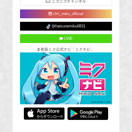
ニコニコチャンネル
cfm_miku_official
@hatsunemiku0831
LINE
初音ミク公式ナビ「ミクナビ」