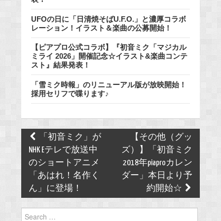
UFOの日に「日清焼そばU.F.O.」と濃厚コラボ
レーション！イラスト＆楽曲の公募開始！
【ピアプロ公式コラボ】『初音ミク「マジカル
ミライ 2026」開催記念☆イラスト&楽曲コンテ
スト』結果発表！
「雪ミク時報」のリニューアル版が放映開始！
採用セリフで喋ります♪
Post
「初音ミク」が
【その他（グッ
navigation
NHK Eテレで放送中
ズ）】「初音ミク
のショートアニメ
2018年piaproカレン
「あはれ！名作く
ダー」本日より予
ん」に登場！
約開始☆
Search