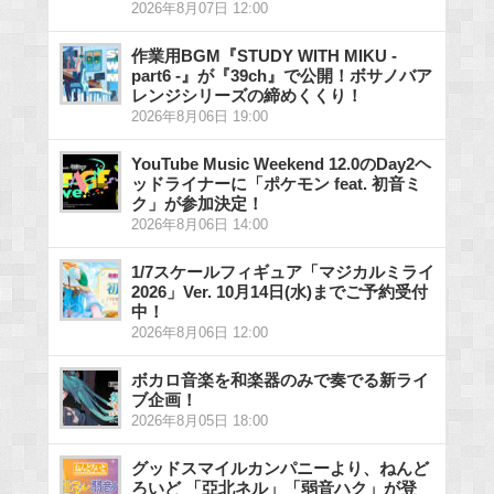
2026年8月07日 12:00
作業用BGM『STUDY WITH MIKU -
part6 -』が『39ch』で公開！ボサノバア
レンジシリーズの締めくくり！
2026年8月06日 19:00
YouTube Music Weekend 12.0のDay2ヘ
ッドライナーに「ポケモン feat. 初音ミ
ク」が参加決定！
2026年8月06日 14:00
1/7スケールフィギュア「マジカルミライ
2026」Ver. 10月14日(水)までご予約受付
中！
2026年8月06日 12:00
ボカロ音楽を和楽器のみで奏でる新ライ
ブ企画！
2026年8月05日 18:00
グッドスマイルカンパニーより、ねんど
ろいど 「亞北ネル」「弱音ハク」が登