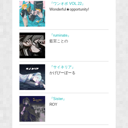
『ワンオポ VOL.22』
Wonderful★opportunity!
『ruminate』
藍宮ことの
『サイネリア』
かげぴーぼーる
『Sister』
ROY