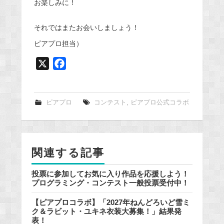
お楽しみに！
それではまたお会いしましょう！
ピアプロ担当）
X
F
a
c
e
ピアプロ
コンテスト
,
ピアプロ公式コラボ
b
o
o
関連する記事
k
投票に参加してお気に入り作品を応援しよう！
プログラミング・コンテスト一般投票受付中！
【ピアプロコラボ】「2027年ねんどろいど雪ミ
ク＆ラビット・ユキネ衣装大募集！」結果発
表！