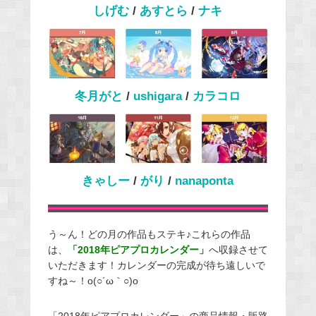
しげむ
/
あすとら
/
ナキ
冬月がと
/
ushigara
/
カラコロ
きゃしー
/
がり
/
nanaponta
う～ん！どの月の作品もステキ♪これらの作品
は、
「2018年ピアプロカレンダー」
へ収録させて
いただきます！カレンダーの完成が待ち遠しいで
すね～！o(○´ω｀○)o
「2018年ピアプロカレンダー」の商品情報・販路