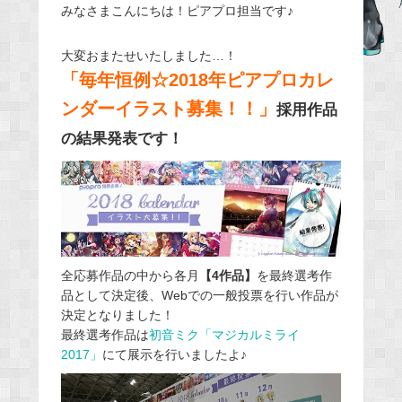
みなさまこんにちは！ピアプロ担当です♪
c
e
大変おまたせいたしました…！
b
「毎年恒例☆2018年ピアプロカレ
o
ンダーイラスト募集！！」
o
採用作品
k
の結果発表です！
全応募作品の中から各月
【4作品】
を最終選考作
品として決定後、Webでの一般投票を行い作品が
決定となりました！
最終選考作品は
初音ミク「マジカルミライ
2017」
にて展示を行いましたよ♪