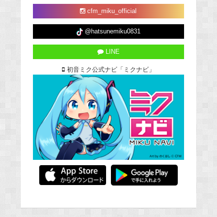
cfm_miku_official
@hatsunemiku0831
LINE
初音ミク公式ナビ「ミクナビ」