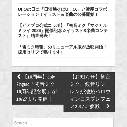
UFOの日に「日清焼そばU.F.O.」と濃厚コラボ
レーション！イラスト＆楽曲の公募開始！
【ピアプロ公式コラボ】『初音ミク「マジカル
ミライ 2026」開催記念☆イラスト&楽曲コンテ
スト』結果発表！
「雪ミク時報」のリニューアル版が放映開始！
採用セリフで喋ります♪
Post
【10周年】pixiv
【お知らせ】初音
navigation
Zingaro「初音ミク
ミク、鏡音リン、
10周年記念展」が
レンが池袋ハロウ
10/27より開催！
ィンコスプレフェ
ス2017に参戦！
Search
for: