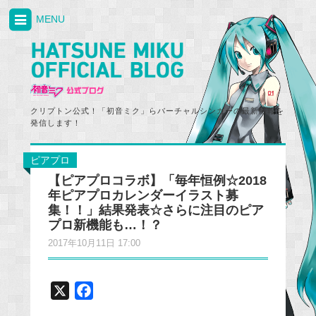
MENU
クリプトン公式！「初音ミク」らバーチャルシンガーの最新情報を
発信します！
ピアプロ
【ピアプロコラボ】「毎年恒例☆2018
年ピアプロカレンダーイラスト募
集！！」結果発表☆さらに注目のピア
プロ新機能も…！？
2017年10月11日 17:00
X
F
a