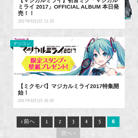
【マジカルミライ】初音ミク「マジカル
ミライ 2017」OFFICIAL ALBUM 本日発
売！！
2017年8月2日 11:10
デジコン
【ミクモバ】マジカルミライ2017特集開
始！
2017年8月1日 16:30
Post
6
‹ 前へ
1
2
3
4
5
navigation
次へ ›