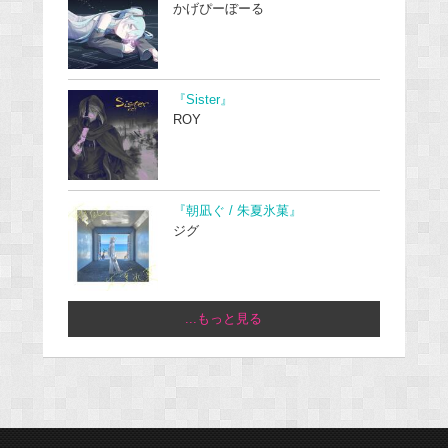
かげぴーぼーる
『Sister』
ROY
『朝凪ぐ / 朱夏氷菓』
ジグ
...もっと見る