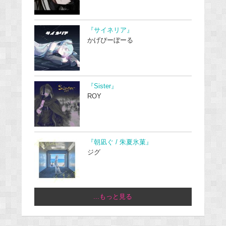
『サイネリア』
かげぴーぼーる
『Sister』
ROY
『朝凪ぐ / 朱夏氷菓』
ジグ
...もっと見る