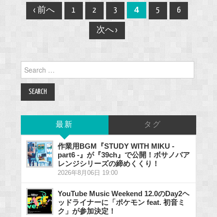
Post
4
‹ 前へ
1
2
3
5
6
navigation
次へ ›
Search
for:
最新
タグ
作業用BGM『STUDY WITH MIKU -
part6 -』が『39ch』で公開！ボサノバア
レンジシリーズの締めくくり！
2026年8月06日 19:00
YouTube Music Weekend 12.0のDay2ヘ
ッドライナーに「ポケモン feat. 初音ミ
ク」が参加決定！