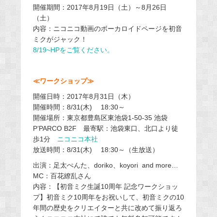
開催期間：2017年8月19日（土）～8月26日
（土）
内容：ニコニコ動画のボーカロイドページを初音
ミクがジャック！
8/19~HPをご覧ください。
≪ワークショップ≫
開催日時：2017年8月31日（木）
開催時間：8/31(木) 18:30～
開催場所：東京都豊島区東池袋1-50-35 池袋
P’PARCO B2F 最寄駅：池袋東口、北口より徒
歩1分
ニコニコ本社
放送時間：8/31(木) 18:30～（生放送）
出演：足太ぺんた、doriko、koyori and more…
MC：百花繚乱さん
内容：【初音ミク生誕10周年 記念ワークショッ
プ】初音ミク
10
周年をお祝いして、初音ミクの
10
年間の歴史をクリ
エイターと共に改めて振り返ろ