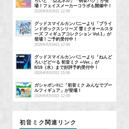
ろいど 「亞北ネル」「弱音ハク」が登
場！フェイスメーカーコラボも開催中！
2026年8月05日 12:00
グッドスマイルカンパニーより「ブライ
ンドボックスシリーズ 雪ミクオールスタ
ーズ フィギュアコレクション Vol.1」が
登場！ご予約受付中！
2026年8月04日 12:00
グッドスマイルカンパニーより「ねんど
ろいどどーる 初音ミク ∞Ver.」が
8/19（水）まで好評予約受付中！
2026年8月03日 15:00
ガシャポン®に「初音ミク みんなでプー
ルフィギュア」が登場！
2026年8月03日 12:00
初音ミク関連リンク