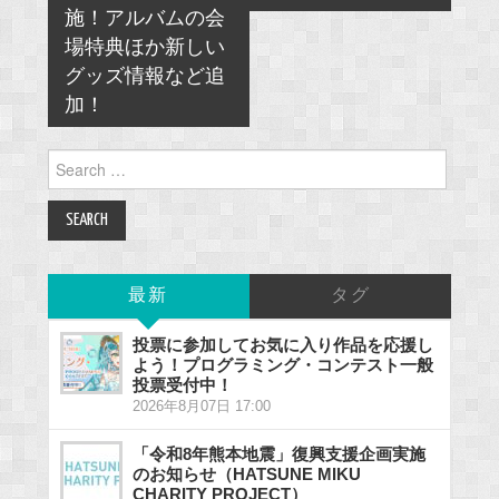
施！アルバムの会
場特典ほか新しい
グッズ情報など追
加！
Search
for:
最新
タグ
投票に参加してお気に入り作品を応援し
よう！プログラミング・コンテスト一般
投票受付中！
2026年8月07日 17:00
「令和8年熊本地震」復興支援企画実施
のお知らせ（HATSUNE MIKU
CHARITY PROJECT）