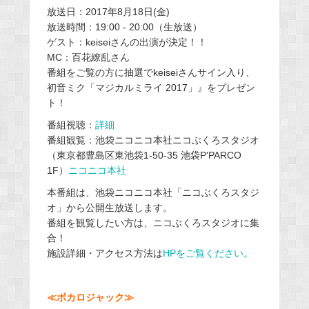
放送日：2017年8月18日(金)
放送時間：19:00 - 20:00（生放送）
ゲスト：keiseiさんの出演が決定！！
MC：百花繚乱さん
番組をご覧の方に抽選でkeiseiさんサイン入り、
初音ミク「マジカルミライ 2017」』をプレゼン
ト！
番組視聴：
詳細
番組観覧：池袋ニコニコ本社ニコぶくろスタジオ
（東京都豊島区東池袋1-50-35 池袋P'PARCO
1F）
ニコニコ本社
本番組は、池袋ニコニコ本社「ニコぶくろスタジ
オ」から公開生放送します。
番組を観覧したい方は、ニコぶくろスタジオに集
合！
施設詳細・アクセス方法は
HPをご覧ください。
≪ボカロジャック≫