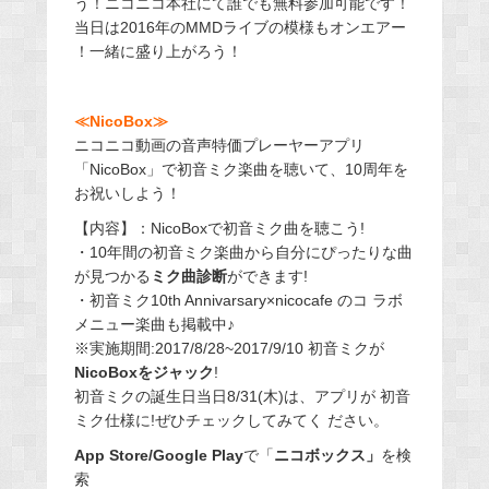
う！ニコニコ本社にて誰でも無料参
加可能です！
当日は
2016
年の
MMD
ライブの模様もオンエアー
！一緒に盛り上がろう！
≪NicoBox≫
ニコニコ動画の音声特価プレーヤーアプリ
「NicoBox」で初音ミク楽曲を聴いて、10周年を
お祝いしよう！
【内容】：NicoBoxで初音ミク曲を聴こう!
・10年間の初音ミク楽曲から自分にぴったりな曲
が見つかる
ミク曲診断
ができます!
・初音ミク10th Annivarsary×nicocafe のコ ラボ
メニュー楽曲も掲載中♪
※実施期間:2017/8/28~2017/9/10 初音ミクが
NicoBoxをジャック
!
初音ミクの誕生日当日8/31(木)は、アプリが 初音
ミク仕様に!ぜひチェックしてみてく ださい。
App Store/Google Play
で「
ニコボックス」
を検
索