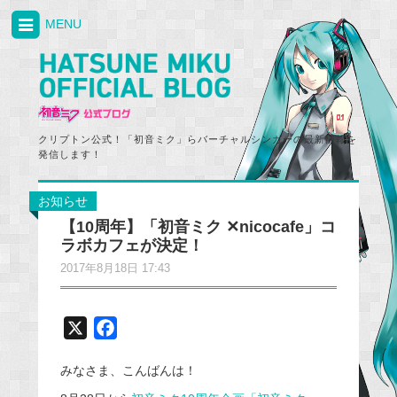
MENU
クリプトン公式！「初音ミク」らバーチャルシンガーの最新情報を
発信します！
お知らせ
【10周年】「初音ミク ✕nicocafe」コ
ラボカフェが決定！
2017年8月18日 17:43
X
F
a
みなさま、こんばんは！
c
e