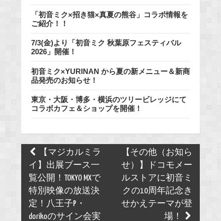
「初音ミク×招き猫×真夏の熊谷」コラボ情報を
ご紹介！！
7/3(金)より「初音ミク 秋葉原フェスティバル
2026」開催！
初音ミク×YURINAN から夏の新メニュー＆新商
品発売のお知らせ！
東京・大阪・博多・横浜のツリービレッジにて
コラボカフェ＆ショップを開催！
Post
【マジカルミラ
【その他（お知ら
navigation
イ】出展ブース一
せ）】ドコモメー
覧公開！TOKYO MXで
ルストアに初音ミ
特別映像の放送決
クの10周年記念き
定！八王子P・
せかえテーマが登
dorikoのサイン会実
場！