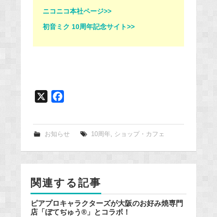
ニコニコ本社ページ>>
初音ミク 10周年記念サイト>>
X
F
a
c
e
お知らせ
10周年
,
ショップ・カフェ
b
o
o
関連する記事
k
ピアプロキャラクターズが大阪のお好み焼専門
店「ぼてぢゅう®」とコラボ！