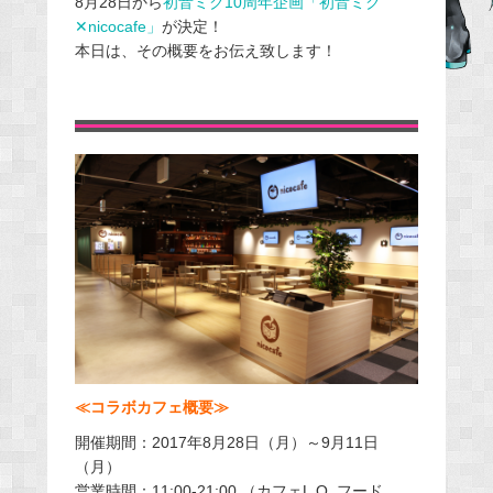
8月28日から
初音ミク10周年企画「初音ミク
✕nicocafe」
が決定！
b
本日は、その概要をお伝え致します！
o
o
k
≪コラボカフェ概要≫
開催期間：2017年8月28日（月）～9月11日
（月）
営業時間：11:00-21:00 （カフェL.O. フード