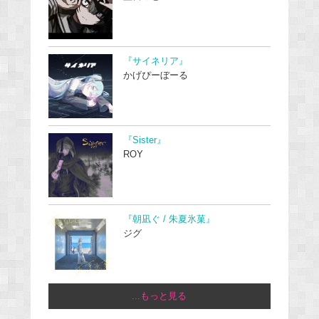
『サイネリア』
かげぴーぼーる
『Sister』
ROY
『朝凪ぐ / 朱夏氷菓』
ジグ
...もっと見る