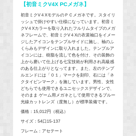
【初音ミクV4X PCメガネ】
初音ミクV４XモデルのＰＣメガネです。スタイリ
ッシュで掛けやすい仕様になっています。初音ミ
クV４Xカラーを取り入れたフルリムタイプのメガ
ネフレームで、初音ミクV４Xの衣裳袖口をイメー
ジしたアイコンをテンプルサイドに施し、袖のふ
くらみもデザインに取り入れました。テンプルア
イコンには、樹脂を流して色を付け、その装飾の
上から磨いて仕上げる七宝技術が利用され高級感
のある仕上がりとなってます。また、左のテンプ
ルエンドには「０１」マークを刻印、右には「ネ
クタイピンマーク」を施しています。男性、女性
どちらでも使用できるユニセックスデザインで、
そのまま ゲーム用メガネとして使用できるブルー
光線カットレンズ（度無し）が標準装備です。
価格：15,012円（税込）
サイズ：54口15-137
フレーム：アセテート