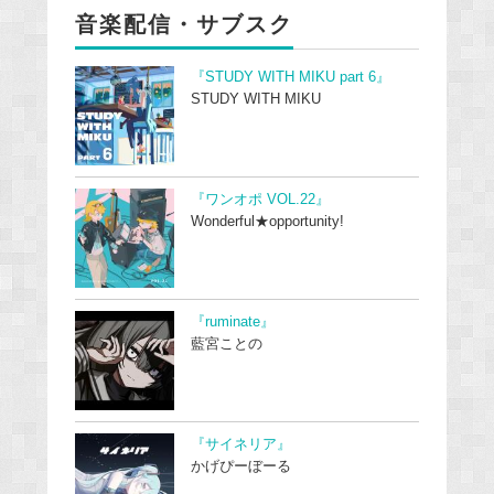
音楽配信・サブスク
『STUDY WITH MIKU part 6』
STUDY WITH MIKU
『ワンオポ VOL.22』
Wonderful★opportunity!
『ruminate』
藍宮ことの
『サイネリア』
かげぴーぼーる