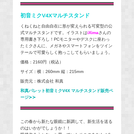
初音ミクV4Xマルチスタンド
くねくねと自由自在に形が変えられる可変型の公
式マルチスタンドです。イラストは
iXima
さんの
専用書き下ろし！PCモニターやデスクに座わっ
たミクさんに、メガネやスマートフォンをツイン
テールで可愛らしく抱っこしてもらいましょう。
価格：2160円（税込）
サイズ：横：260mm 縦：215mm
販売元：株式会社 和真
和真パレット初音ミクV4X マルチスタンド販売ペ
ージ≻≻
この春から新たな眼鏡に新調して、新生活を送る
のはいかがでしょうか！！