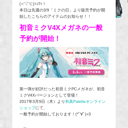
(∩'▽'⊂)ｼｭﾜｯ！
e
本日は先週の3/9「ミクの日」より販売予約が開
b
始したこちらのアイテムのお知らせ！！
o
初音ミクV4Xメガネの一般
o
k
予約が開始！
第一弾が好評だった初音ミクPCメガネが、初音
ミクV4Xバージョンとして登場！
2017年3月9日（木）より
和真Paletteオンライン
ショップ
にて、
一般予約が開始しております！(*ﾟ∀ﾟ)=3