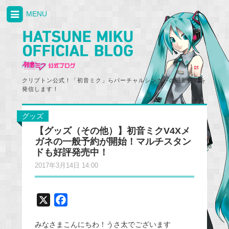
MENU
クリプトン公式！「初音ミク」らバーチャルシンガーの最新情報を
発信します！
グッズ
【グッズ（その他）】初音ミクV4Xメ
ガネの一般予約が開始！マルチスタン
ドも好評発売中！
2017年3月14日 14:00
X
F
a
みなさまこんにちわ！うさ太でございます
c