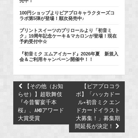
売中！
100円ショップよりピアプロキャラクターズコ
ラボ第5弾が登場！順次発売中♪
プリントスイーツのプリロールより「初音ミ
ク」19周年記念ケーキ＆マカロンが登場！現在
予約受付中☆
『初音ミク エムアイカード』2026年夏 新規入
会＆ご利用キャンペーン開催中！！
Post
【その他（お知
【ピアプロコラ
navigation
らせ）】超歌舞伎
ボ】「ハッカドー
『今昔饗宴千本
ル×初音ミク エン
桜』、AMDアワード
ドカードイラスト
大賞受賞
大募集！」募集期
間延長が決定！