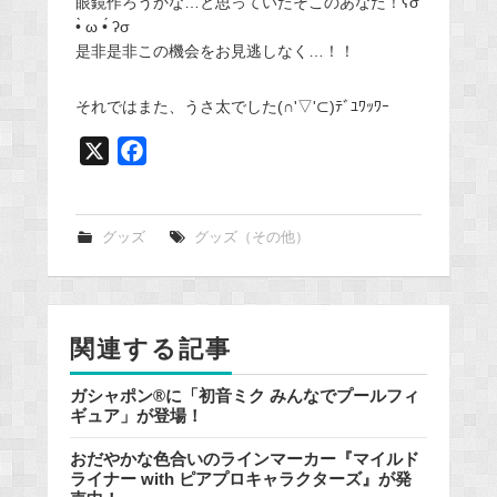
眼鏡作ろうかな…と思っていたそこのあなた！ʕσ
•̀ ω •́ ʔσ
是非是非この機会をお見逃しなく…！！
それではまた、うさ太でした(∩'▽'⊂)ﾃﾞﾕﾜｯﾜｰ
X
F
a
c
e
グッズ
グッズ（その他）
b
o
o
関連する記事
k
ガシャポン®に「初音ミク みんなでプールフィ
ギュア」が登場！
おだやかな色合いのラインマーカー『マイルド
ライナー with ピアプロキャラクターズ』が発