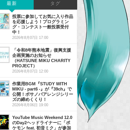
最新
タグ
投票に参加してお気に入り作品
を応援しよう！プログラミン
グ・コンテスト一般投票受付
中！
2026年8月07日 17:00
「令和8年熊本地震」復興支援
企画実施のお知らせ
（HATSUNE MIKU CHARITY
PROJECT）
2026年8月07日 12:00
作業用BGM『STUDY WITH
MIKU - part6 -』が『39ch』で
公開！ボサノバアレンジシリー
ズの締めくくり！
2026年8月06日 19:00
YouTube Music Weekend 12.0
のDay2ヘッドライナーに「ポ
ケモン feat. 初音ミク」が参加