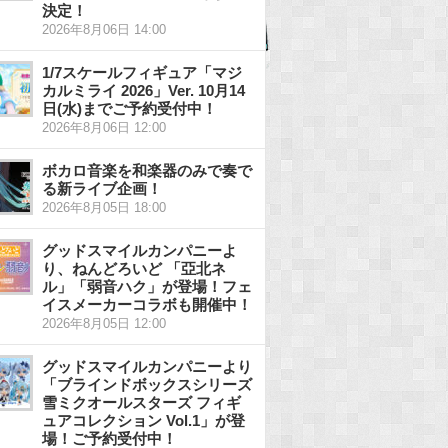
決定！
2026年8月06日 14:00
1/7スケールフィギュア「マジ
カルミライ 2026」Ver. 10月14
日(水)までご予約受付中！
2026年8月06日 12:00
ボカロ音楽を和楽器のみで奏で
る新ライブ企画！
2026年8月05日 18:00
グッドスマイルカンパニーよ
り、ねんどろいど 「亞北ネ
ル」「弱音ハク」が登場！フェ
イスメーカーコラボも開催中！
2026年8月05日 12:00
グッドスマイルカンパニーより
「ブラインドボックスシリーズ
雪ミクオールスターズ フィギ
ュアコレクション Vol.1」が登
場！ご予約受付中！