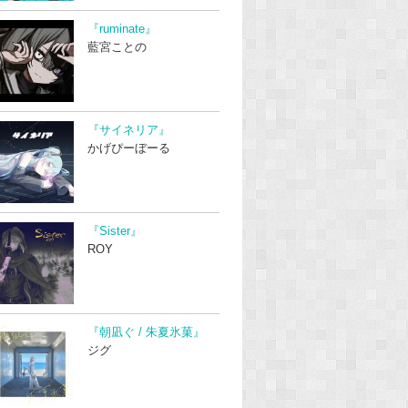
『ruminate』
藍宮ことの
『サイネリア』
かげぴーぼーる
『Sister』
ROY
『朝凪ぐ / 朱夏氷菓』
ジグ