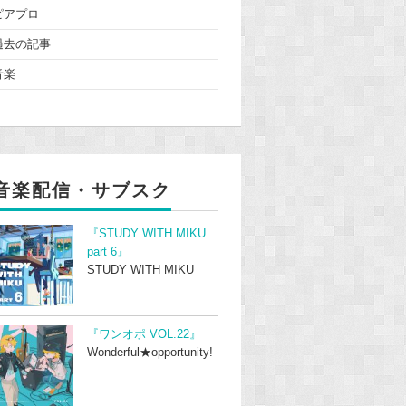
ピアプロ
過去の記事
音楽
音楽配信・サブスク
『STUDY WITH MIKU
part 6』
STUDY WITH MIKU
『ワンオポ VOL.22』
Wonderful★opportunity!