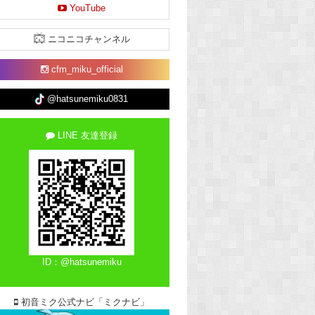
YouTube
ニコニコチャンネル
cfm_miku_official
@hatsunemiku0831
LINE 友達登録
ID：@hatsunemiku
初音ミク公式ナビ「ミクナビ」